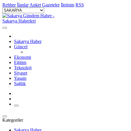
Rehber
İlanlar
Anket
Gazeteler
İletişim
RSS
Sakarya Haber
Güncel
Ekonomi
Eğitim
Teknoloji
Siyaset
Yaşam
Sağlık
Kategoriler
Sakarya Haber