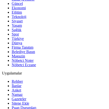
Güncel
Ekonomi
Eğitim
Teknoloji
Siyaset
Yaşam
Sağlık
Spor
Türkiye
Dünya
Firma Tanıtım
Belediye Basın
Magazin
Nöbetci Noter
Nöbetci Eczane
Uygulamalar
Rehber
İlanlar
Anket
Namaz
Gazeteler
Sitene Ekle
Puan Durumları