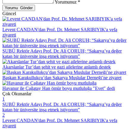
Yorumunuz *
Güncel
Levent CANDAN'dan Prof. Dr. Mehmet SARIBIYIK'a vefa
ziyareti
SUBÜ Rektör Adayı Prof. Dr. Ali ÇORUH; “Sakarya’ya değer
katan bir üniversite inşa etmek istiyorum”
Akarslanlar Tur’dan şehit ve gazi ailelerine anlamlı destek
Başkan Karakullukçu’dan Sakarya Muşlular Derneği’ne ziyaret
Havanur ile Çağatay Han ömür boyu mutluluğa "Evet" dedi
Çok Okunanlar
1
SUBÜ Rektör Adayı Prof. Dr. Ali ÇORUH; “Sakarya’ya değer
katan bir üniversite inşa etmek istiyorum”
2
Levent CANDAN'dan Prof. Dr. Mehmet SARIBIYIK'a vefa
ziyareti