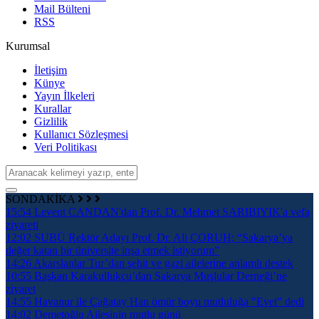
Mail Bülteni
RSS
Kurumsal
İletişim
Künye
Yayın İlkeleri
Kurallar
Gizlilik
Kullanıcı Sözleşmesi
Veri Politikası
SONDAKİKA
15:54
Levent CANDAN'dan Prof. Dr. Mehmet SARIBIYIK'a vefa
ziyareti
12:02
SUBÜ Rektör Adayı Prof. Dr. Ali ÇORUH; “Sakarya’ya
değer katan bir üniversite inşa etmek istiyorum”
14:26
Akarslanlar Tur’dan şehit ve gazi ailelerine anlamlı destek
10:55
Başkan Karakullukçu’dan Sakarya Muşlular Derneği’ne
ziyaret
14:55
Havanur ile Çağatay Han ömür boyu mutluluğa "Evet" dedi
14:02
Demetoğlu Ailesinin mutlu günü