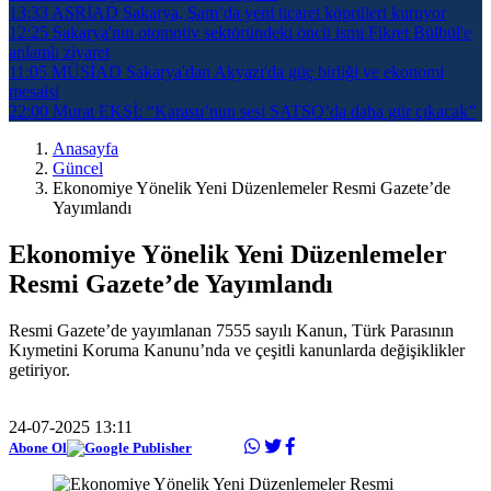
13:33
ASRİAD Sakarya, Şam’da yeni ticaret köprüleri kuruyor
12:25
Sakarya'nın otomotiv sektöründeki öncü ismi Fikret Bülbül'e
anlamlı ziyaret
11:05
MÜSİAD Sakarya'dan Akyazı'da güç birliği ve ekonomi
mesaisi
22:00
Murat EKŞİ: “Karasu’nun sesi SATSO’da daha gür çıkacak”
Anasayfa
Güncel
Ekonomiye Yönelik Yeni Düzenlemeler Resmi Gazete’de
Yayımlandı
Ekonomiye Yönelik Yeni Düzenlemeler
Resmi Gazete’de Yayımlandı
Resmi Gazete’de yayımlanan 7555 sayılı Kanun, Türk Parasının
Kıymetini Koruma Kanunu’nda ve çeşitli kanunlarda değişiklikler
getiriyor.
24-07-2025 13:11
Abone Ol