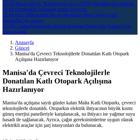
22:00
Murat EKŞİ: “Karasu’nun sesi SATSO’da daha gür çıkacak”
15:51
Demetoğlu Ailesinde mutlu heyecan
23:44
Rize Milletvekili Harun Mertoğlu’ndan Gresta Unlu
Mamulleri’ne ziyaret
22:58
Cumhurbaşkanlığı İletişim Başkanı Duran’dan Sapanca’da
dost ziyareti
Anasayfa
Güncel
Manisa'da Çevreci Teknolojilerle Donatılan Katlı Otopark
Açılışına Hazırlanıyor
Manisa'da Çevreci Teknolojilerle
Donatılan Katlı Otopark Açılışına
Hazırlanıyor
Manisa'da açılışına sayılı günler kalan Malta Katlı Otoparkı, çevreci
teknolojilerle donatıldı. Otoparkın elektrik ihtiyacının büyük kısmı
güneş enerjisi panelleriyle karşılanacak, su ihtiyacı ise yağmur suyu
hasadı ile sağlanacak. Ayrıca, çağın gereksinimlerine uygun olarak
elektrikli araçlar için şarj istasyonları da bulunacak.