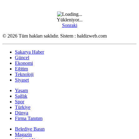
Yükleniyor...
Sonraki
© 2026 Tüm hakları saklıdır. Sistem : haldizweb.com
Sakarya Haber
Güncel
Ekonomi
Eğitim
Teknoloji
Siyaset
Yaşam
Sağlık
Spor
Türkiye
Dünya
Firma Tanıtım
Belediye Basın
Magazin