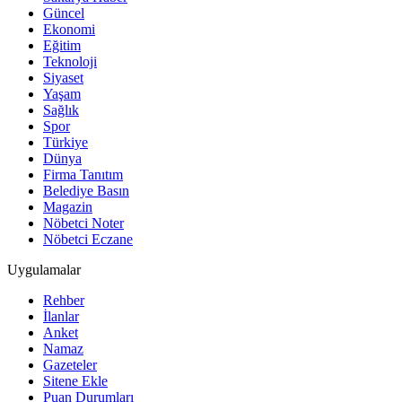
Güncel
Ekonomi
Eğitim
Teknoloji
Siyaset
Yaşam
Sağlık
Spor
Türkiye
Dünya
Firma Tanıtım
Belediye Basın
Magazin
Nöbetci Noter
Nöbetci Eczane
Uygulamalar
Rehber
İlanlar
Anket
Namaz
Gazeteler
Sitene Ekle
Puan Durumları