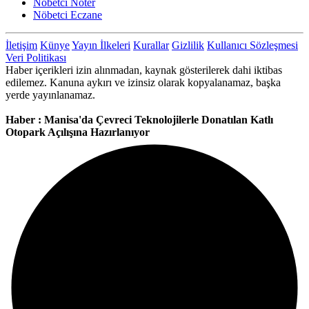
Nöbetci Noter
Nöbetci Eczane
İletişim
Künye
Yayın İlkeleri
Kurallar
Gizlilik
Kullanıcı Sözleşmesi
Veri Politikası
Haber içerikleri izin alınmadan, kaynak gösterilerek dahi iktibas
edilemez. Kanuna aykırı ve izinsiz olarak kopyalanamaz, başka
yerde yayınlanamaz.
Haber : Manisa'da Çevreci Teknolojilerle Donatılan Katlı
Otopark Açılışına Hazırlanıyor