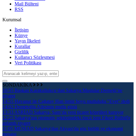
Mail Bülteni
RSS
Kurumsal
İletişim
Künye
Yayın İlkeleri
Kurallar
Gizlilik
Kullanıcı Sözleşmesi
Veri Politikası
SONDAKİKA
10:55
Başkan Karakullukçu’dan Sakarya Muşlular Derneği’ne
ziyaret
14:55
Havanur ile Çağatay Han ömür boyu mutluluğa "Evet" dedi
14:02
Demetoğlu Ailesinin mutlu günü
13:33
ASRİAD Sakarya, Şam’da yeni ticaret köprüleri kuruyor
12:25
Sakarya'nın otomotiv sektöründeki öncü ismi Fikret Bülbül'e
anlamlı ziyaret
11:05
MÜSİAD Sakarya'dan Akyazı'da güç birliği ve ekonomi
mesaisi