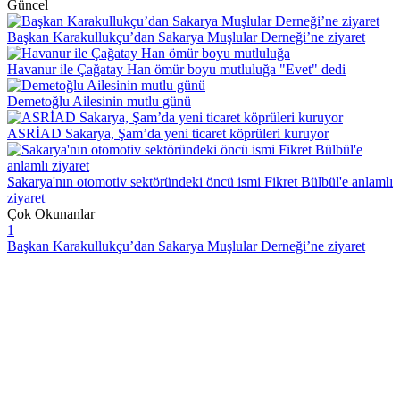
Güncel
Başkan Karakullukçu’dan Sakarya Muşlular Derneği’ne ziyaret
Havanur ile Çağatay Han ömür boyu mutluluğa "Evet" dedi
Demetoğlu Ailesinin mutlu günü
ASRİAD Sakarya, Şam’da yeni ticaret köprüleri kuruyor
Sakarya'nın otomotiv sektöründeki öncü ismi Fikret Bülbül'e anlamlı
ziyaret
Çok Okunanlar
1
Başkan Karakullukçu’dan Sakarya Muşlular Derneği’ne ziyaret