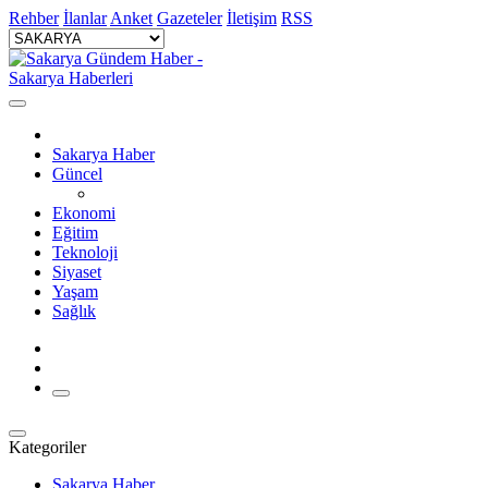
Rehber
İlanlar
Anket
Gazeteler
İletişim
RSS
Sakarya Haber
Güncel
Ekonomi
Eğitim
Teknoloji
Siyaset
Yaşam
Sağlık
Kategoriler
Sakarya Haber