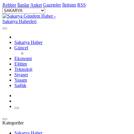
Rehber
İlanlar
Anket
Gazeteler
İletişim
RSS
Sakarya Haber
Güncel
Ekonomi
Eğitim
Teknoloji
Siyaset
Yaşam
Sağlık
Kategoriler
Sakarya Haber