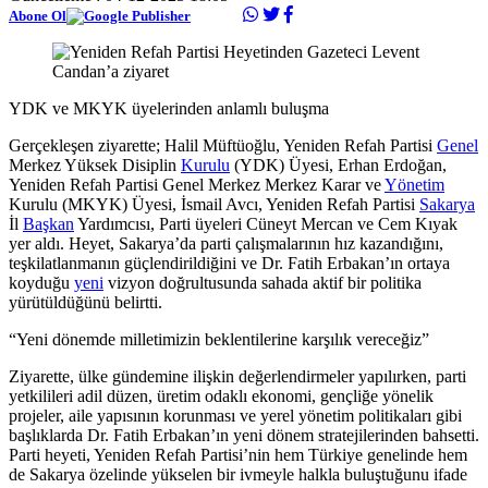
Abone Ol
YDK ve MKYK üyelerinden anlamlı buluşma
Gerçekleşen ziyarette; Halil Müftüoğlu, Yeniden Refah Partisi
Genel
Merkez Yüksek Disiplin
Kurulu
(YDK) Üyesi, Erhan Erdoğan,
Yeniden Refah Partisi Genel Merkez Merkez Karar ve
Yönetim
Kurulu (MKYK) Üyesi, İsmail Avcı, Yeniden Refah Partisi
Sakarya
İl
Başkan
Yardımcısı, Parti üyeleri Cüneyt Mercan ve Cem Kıyak
yer aldı. Heyet, Sakarya’da parti çalışmalarının hız kazandığını,
teşkilatlanmanın güçlendirildiğini ve Dr. Fatih Erbakan’ın ortaya
koyduğu
yeni
vizyon doğrultusunda sahada aktif bir politika
yürütüldüğünü belirtti.
“Yeni dönemde milletimizin beklentilerine karşılık vereceğiz”
Ziyarette, ülke gündemine ilişkin değerlendirmeler yapılırken, parti
yetkilileri adil düzen, üretim odaklı ekonomi, gençliğe yönelik
projeler, aile yapısının korunması ve yerel yönetim politikaları gibi
başlıklarda Dr. Fatih Erbakan’ın yeni dönem stratejilerinden bahsetti.
Parti heyeti, Yeniden Refah Partisi’nin hem Türkiye genelinde hem
de Sakarya özelinde yükselen bir ivmeyle halkla buluştuğunu ifade