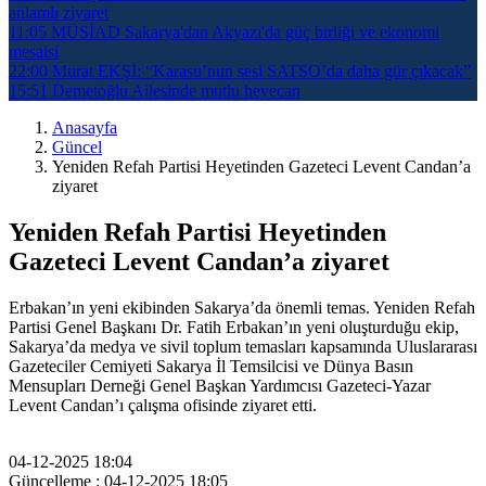
anlamlı ziyaret
11:05
MÜSİAD Sakarya'dan Akyazı'da güç birliği ve ekonomi
mesaisi
22:00
Murat EKŞİ: “Karasu’nun sesi SATSO’da daha gür çıkacak”
15:51
Demetoğlu Ailesinde mutlu heyecan
Anasayfa
Güncel
Yeniden Refah Partisi Heyetinden Gazeteci Levent Candan’a
ziyaret
Yeniden Refah Partisi Heyetinden
Gazeteci Levent Candan’a ziyaret
Erbakan’ın yeni ekibinden Sakarya’da önemli temas. Yeniden Refah
Partisi Genel Başkanı Dr. Fatih Erbakan’ın yeni oluşturduğu ekip,
Sakarya’da medya ve sivil toplum temasları kapsamında Uluslararası
Gazeteciler Cemiyeti Sakarya İl Temsilcisi ve Dünya Basın
Mensupları Derneği Genel Başkan Yardımcısı Gazeteci-Yazar
Levent Candan’ı çalışma ofisinde ziyaret etti.
04-12-2025 18:04
Güncelleme : 04-12-2025 18:05