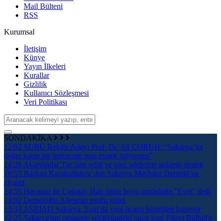
Mail Bülteni
RSS
Kurumsal
İletişim
Künye
Yayın İlkeleri
Kurallar
Gizlilik
Kullanıcı Sözleşmesi
Veri Politikası
SONDAKİKA
12:02
SUBÜ Rektör Adayı Prof. Dr. Ali ÇORUH; “Sakarya’ya
değer katan bir üniversite inşa etmek istiyorum”
14:26
Akarslanlar Tur’dan şehit ve gazi ailelerine anlamlı destek
10:55
Başkan Karakullukçu’dan Sakarya Muşlular Derneği’ne
ziyaret
14:55
Havanur ile Çağatay Han ömür boyu mutluluğa "Evet" dedi
14:02
Demetoğlu Ailesinin mutlu günü
13:33
ASRİAD Sakarya, Şam’da yeni ticaret köprüleri kuruyor
12:25
Sakarya'nın otomotiv sektöründeki öncü ismi Fikret Bülbül'e