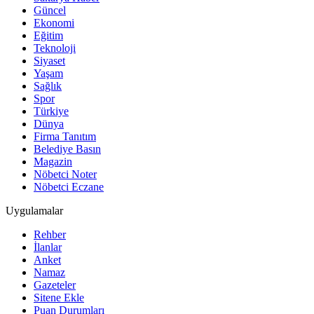
Güncel
Ekonomi
Eğitim
Teknoloji
Siyaset
Yaşam
Sağlık
Spor
Türkiye
Dünya
Firma Tanıtım
Belediye Basın
Magazin
Nöbetci Noter
Nöbetci Eczane
Uygulamalar
Rehber
İlanlar
Anket
Namaz
Gazeteler
Sitene Ekle
Puan Durumları