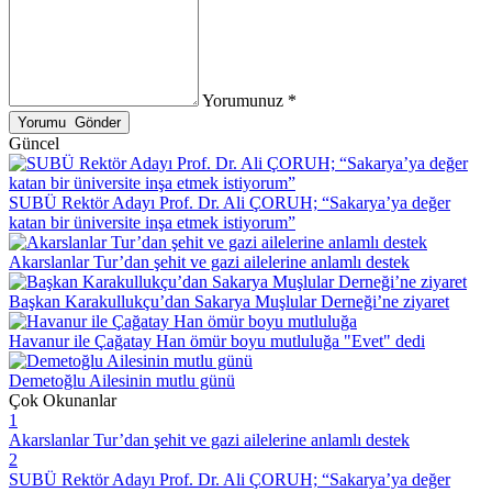
Yorumunuz *
Güncel
SUBÜ Rektör Adayı Prof. Dr. Ali ÇORUH; “Sakarya’ya değer
katan bir üniversite inşa etmek istiyorum”
Akarslanlar Tur’dan şehit ve gazi ailelerine anlamlı destek
Başkan Karakullukçu’dan Sakarya Muşlular Derneği’ne ziyaret
Havanur ile Çağatay Han ömür boyu mutluluğa "Evet" dedi
Demetoğlu Ailesinin mutlu günü
Çok Okunanlar
1
Akarslanlar Tur’dan şehit ve gazi ailelerine anlamlı destek
2
SUBÜ Rektör Adayı Prof. Dr. Ali ÇORUH; “Sakarya’ya değer