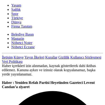
Yaşam
Sağlık
Spor
Türkiye
Dünya
Firma Tanıtım
Belediye Basın
Magazin
Nöbetci Noter
Nöbetci Eczane
İletişim
Künye
Yayın İlkeleri
Kurallar
Gizlilik
Kullanıcı Sözleşmesi
Veri Politikası
Haber içerikleri izin alınmadan, kaynak gösterilerek dahi iktibas
edilemez. Kanuna aykırı ve izinsiz olarak kopyalanamaz, başka
yerde yayınlanamaz.
Haber : Yeniden Refah Partisi Heyetinden Gazeteci Levent
Candan’a ziyaret