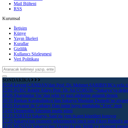
Mail Bülteni
RSS
Kurumsal
İletişim
Künye
Yayın İlkeleri
Kurallar
Gizlilik
Kullanıcı Sözleşmesi
Veri Politikası
SONDAKİKA
15:54
Levent CANDAN'dan Prof. Dr. Mehmet SARIBIYIK'a vefa zi
12:02
SUBÜ Rektör Adayı Prof. Dr. Ali ÇORUH; “Sakarya’ya değer ka
14:26
Akarslanlar Tur’dan şehit ve gazi ailelerine anlamlı destek
10:55
Başkan Karakullukçu’dan Sakarya Muşlular Derneği’ne ziyare
14:55
Havanur ile Çağatay Han ömür boyu mutluluğa "Evet" dedi
14:02
Demetoğlu Ailesinin mutlu günü
13:33
ASRİAD Sakarya, Şam’da yeni ticaret köprüleri kuruyor
12:25
Sakarya'nın otomotiv sektöründeki öncü ismi Fikret Bülbül'e an
11:05
MÜSİAD Sakarya'dan Akyazı'da güç birliği ve ekonomi mesai