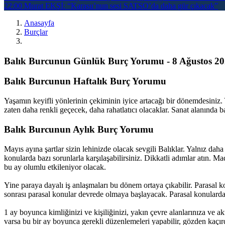
22:00
Murat EKŞİ: “Karasu’nun sesi SATSO’da daha gür çıkacak”
Anasayfa
Burçlar
Balık Burcunun Günlük Burç Yorumu - 8 Ağustos 20
Balık Burcunun Haftalık Burç Yorumu
Yaşamın keyifli yönlerinin çekiminin iyice artacağı bir dönemdesiniz.
zaten daha renkli geçecek, daha rahatlatıcı olacaklar. Sanat alanında b
Balık Burcunun Aylık Burç Yorumu
Mayıs ayına şartlar sizin lehinizde olacak sevgili Balıklar. Yalnız d
konularda bazı sorunlarla karşılaşabilirsiniz. Dikkatli adımlar atın. M
bu ay olumlu etkileniyor olacak.
Yine paraya dayalı iş anlaşmaları bu dönem ortaya çıkabilir. Parasal k
sonrası parasal konular devrede olmaya başlayacak. Parasal konularda
1 ay boyunca kimliğinizi ve kişiliğinizi, yakın çevre alanlarınıza ve akti
varsa bu bir ay boyunca gerekli düzenlemeleri yapabilir, gözden kaçırd