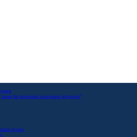
yareti
tan bir üniversite inşa etmek istiyorum”
t
lamlı ziyaret
si