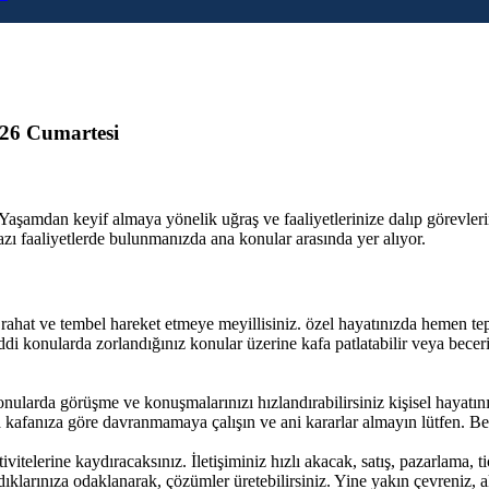
26 Cumartesi
 Yaşamdan keyif almaya yönelik uğraş ve faaliyetlerinize dalıp görevler
azı faaliyetlerde bulunmanızda ana konular arasında yer alıyor.
aha rahat ve tembel hareket etmeye meyillisiniz. özel hayatınızda hemen
addi konularda zorlandığınız konular üzerine kafa patlatabilir veya beceri
onularda görüşme ve konuşmalarınızı hızlandırabilirsiniz kişisel hayatı
 kafanıza göre davranmamaya çalışın ve ani kararlar almayın lütfen. Be
vitelerine kaydıracaksınız. İletişiminiz hızlı akacak, satış, pazarlama, tic
ıklarınıza odaklanarak, çözümler üretebilirsiniz. Yine yakın çevreniz, a