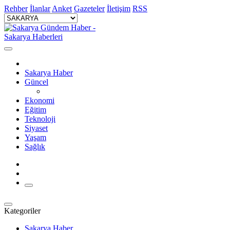
Rehber
İlanlar
Anket
Gazeteler
İletişim
RSS
Sakarya Haber
Güncel
Ekonomi
Eğitim
Teknoloji
Siyaset
Yaşam
Sağlık
Kategoriler
Sakarya Haber