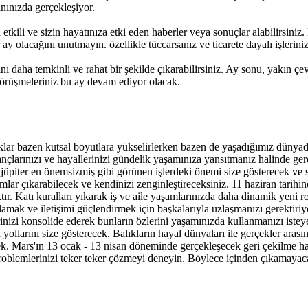
anınızda gerçekleşiyor.
etkili ve sizin hayatınıza etki eden haberler veya sonuçlar alabilirsiniz
r ay olacağını unutmayın. özellikle tüccarsanız ve ticarete dayalı işlerini
dını daha temkinli ve rahat bir şekilde çıkarabilirsiniz. Ay sonu, yakın ç
 görüşmeleriniz bu ay devam ediyor olacak.
ar bazen kutsal boyutlara yükselirlerken bazen de yaşadığımız dünyadaki
ançlarınızı ve hayallerinizi gündelik yaşamınıza yansıtmanız halinde gerçe
jüpiter en önemsizmiş gibi görünen işlerdeki önemi size gösterecek ve
ar çıkarabilecek ve kendinizi zenginleştireceksiniz. 11 haziran tarihind
ır. Katı kuralları yıkarak iş ve aile yaşamlarınızda daha dinamik yeni ro
sağlamak ve iletişimi güçlendirmek için başkalarıyla uzlaşmanızı gerektir
erinizi konsolide ederek bunların özlerini yaşamınızda kullanmanızı iste
yollarını size gösterecek. Balıkların hayal dünyaları ile gerçekler arasın
ecek. Mars'ın 13 ocak - 13 nisan döneminde gerçekleşecek geri çekilme h
blemlerinizi teker teker çözmeyi deneyin. Böylece içinden çıkamayac