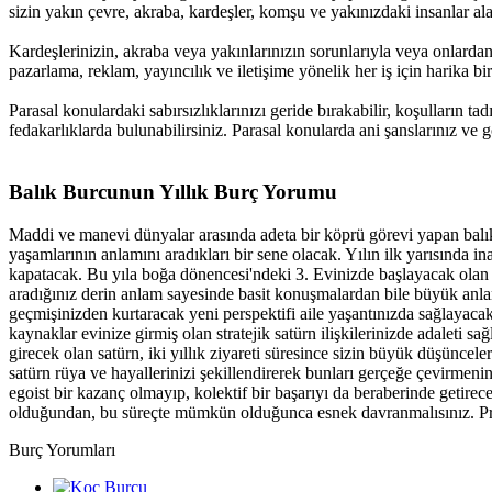
sizin yakın çevre, akraba, kardeşler, komşu ve yakınızdaki insanlar al
Kardeşlerinizin, akraba veya yakınlarınızın sorunlarıyla veya onlardan 
pazarlama, reklam, yayıncılık ve iletişime yönelik her iş için harika bi
Parasal konulardaki sabırsızlıklarınızı geride bırakabilir, koşulların ta
fedakarlıklarda bulunabilirsiniz. Parasal konularda ani şanslarınız ve
Balık Burcunun Yıllık Burç Yorumu
Maddi ve manevi dünyalar arasında adeta bir köprü görevi yapan balıkl
yaşamlarının anlamını aradıkları bir sene olacak. Yılın ilk yarısında in
kapatacak. Bu yıla boğa dönencesi'ndeki 3. Evinizde başlayacak olan 
aradığınız derin anlam sayesinde basit konuşmalardan bile büyük anlaml
geçmişinizden kurtaracak yeni perspektifi aile yaşantınızda sağlayacakt
kaynaklar evinize girmiş olan stratejik satürn ilişkilerinizde adaleti 
girecek olan satürn, iki yıllık ziyareti süresince sizin büyük düşüncel
satürn rüya ve hayallerinizi şekillendirerek bunları gerçeğe çevirmenin 
egoist bir kazanç olmayıp, kolektif bir başarıyı da beraberinde getir
olduğundan, bu süreçte mümkün olduğunca esnek davranmalısınız. Pro
Burç Yorumları