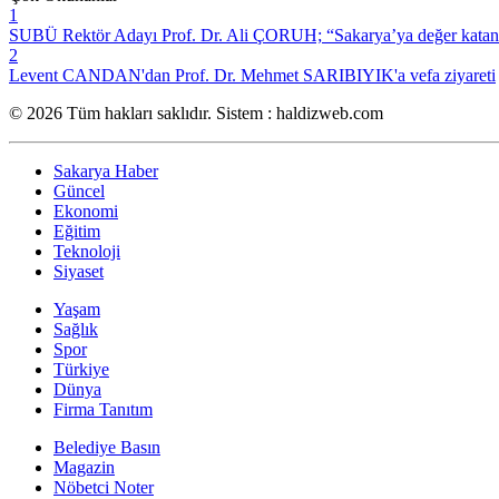
1
SUBÜ Rektör Adayı Prof. Dr. Ali ÇORUH; “Sakarya’ya değer katan bi
2
Levent CANDAN'dan Prof. Dr. Mehmet SARIBIYIK'a vefa ziyareti
© 2026 Tüm hakları saklıdır. Sistem : haldizweb.com
Sakarya Haber
Güncel
Ekonomi
Eğitim
Teknoloji
Siyaset
Yaşam
Sağlık
Spor
Türkiye
Dünya
Firma Tanıtım
Belediye Basın
Magazin
Nöbetci Noter