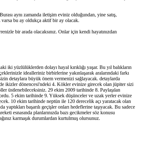
. Burası aynı zamanda iletişim eviniz olduğundan, yine satış,
z varsa bu ay oldukça aktif bir ay olacak.
evrenizle bir arada olacaksınız. Onlar için kendi hayatınızdan
 iki yüzlülüklerden dolayı hayal kırıklığı yaşar. Bu yıl balıkların
klerinizle idealleriniz birbirlerine yakınlaşarak aralarındaki farkı
 sizin detaylara büyük önem vermenizi sağlayacak. detaylarda
e ikizler dönencesi'ndeki 4. Kökler evinize girecek olan jüpiter sizi
ller üstlenebileceksiniz. 29 ekim 2009 tarihinde 8. Paylaşılan
iyordu. 5 ekim tarihinde 9. Yüksek düşünceler ve uzak yerler evinize
yecek. 10 ekim tarihinde neptün ile 120 derecelik açı yaratacak olan
da yaptıkları başarılı geçişler onları hedeflerine taşıyacak. Bu sadece
areketi esnasında planlarınızda bazı gecikmeler söz konusu
ağınız karmaşık durumlardan kurtulmuş olursunuz.