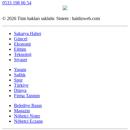
0533 198 06 54
© 2026 Tüm hakları saklıdır. Sistem : haldizweb.com
Sakarya Haber
Güncel
Ekonomi
Eğitim
Teknoloji
Siyaset
Yaşam
Sağlık
Spor
Türkiye
Dünya
Firma Tanıtım
Belediye Basın
Magazin
Nöbetci Noter
Nöbetci Eczane