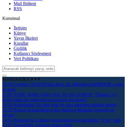
Mail Bülteni
RSS
Kurumsal
İletişim
Künye
Yayın İlkeleri
Kurallar
Gizlilik
Kullanıcı Sözleşmesi
Veri Politikası
SONDAKİKA
15:54
Levent CANDAN'dan Prof. Dr. Mehmet SARIBIYIK'a vefa
ziyareti
12:02
SUBÜ Rektör Adayı Prof. Dr. Ali ÇORUH; “Sakarya’ya
değer katan bir üniversite inşa etmek istiyorum”
14:26
Akarslanlar Tur’dan şehit ve gazi ailelerine anlamlı destek
10:55
Başkan Karakullukçu’dan Sakarya Muşlular Derneği’ne
ziyaret
14:55
Havanur ile Çağatay Han ömür boyu mutluluğa "Evet" dedi
14:02
Demetoğlu Ailesinin mutlu günü