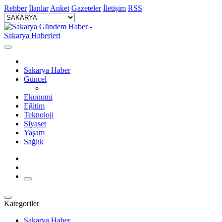
Rehber
İlanlar
Anket
Gazeteler
İletişim
RSS
Sakarya Haber
Güncel
Ekonomi
Eğitim
Teknoloji
Siyaset
Yaşam
Sağlık
Kategoriler
Sakarya Haber