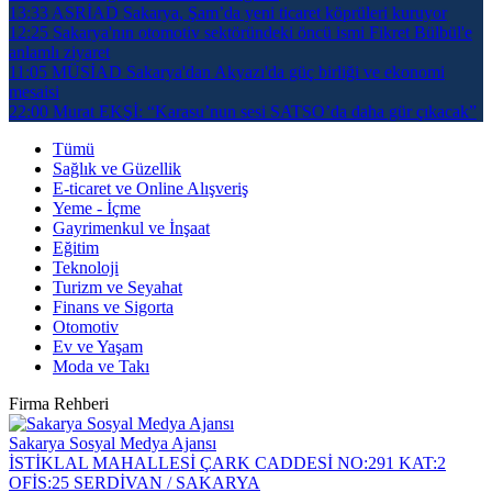
13:33
ASRİAD Sakarya, Şam’da yeni ticaret köprüleri kuruyor
12:25
Sakarya'nın otomotiv sektöründeki öncü ismi Fikret Bülbül'e
anlamlı ziyaret
11:05
MÜSİAD Sakarya'dan Akyazı'da güç birliği ve ekonomi
mesaisi
22:00
Murat EKŞİ: “Karasu’nun sesi SATSO’da daha gür çıkacak”
Tümü
Sağlık ve Güzellik
E-ticaret ve Online Alışveriş
Yeme - İçme
Gayrimenkul ve İnşaat
Eğitim
Teknoloji
Turizm ve Seyahat
Finans ve Sigorta
Otomotiv
Ev ve Yaşam
Moda ve Takı
Firma Rehberi
Sakarya Sosyal Medya Ajansı
İSTİKLAL MAHALLESİ ÇARK CADDESİ NO:291 KAT:2
OFİS:25 SERDİVAN / SAKARYA