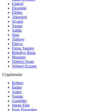
Güncel
Ekonomi
Eğitim
Teknoloji
Siyaset
Yaşam
Sağlık
Spor
Türkiye
Dünya
Firma Tanıtım
Belediye Basın
Magazin
Nöbetci Noter
Nöbetci Eczane
Uygulamalar
Rehber
İlanlar
Anket
Namaz
Gazeteler
Sitene Ekle
Puan Durumları