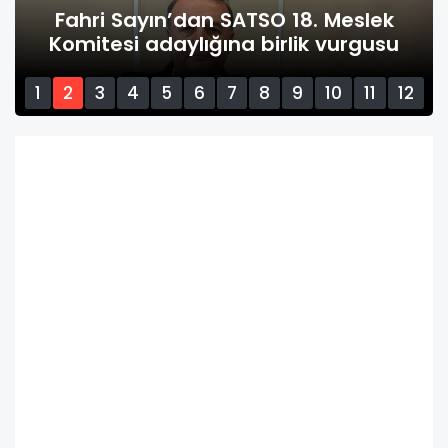
Fahri Sayın’dan SATSO 18. Meslek
Komitesi adaylığına birlik vurgusu
1
2
3
4
5
6
7
8
9
10
11
12
13
14
15