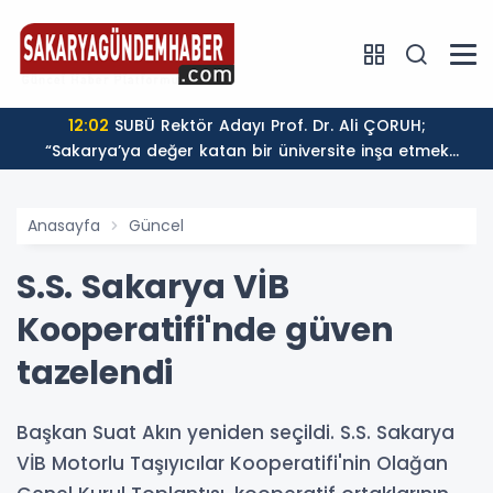
a Nakliyat Şirketi
12:02
SUBÜ Rektör Adayı Prof. Dr. Ali ÇORUH;
“Sakarya’ya değer katan bir üniversite inşa etmek
istiyorum”
Anasayfa
Güncel
S.S. Sakarya VİB
Kooperatifi'nde güven
tazelendi
Başkan Suat Akın yeniden seçildi. S.S. Sakarya
VİB Motorlu Taşıyıcılar Kooperatifi'nin Olağan