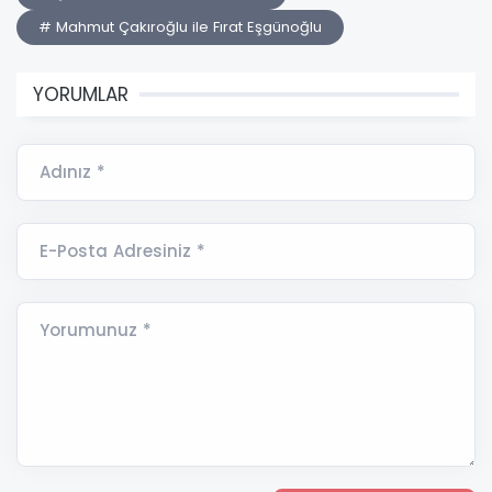
# Mahmut Çakıroğlu ile Fırat Eşgünoğlu
YORUMLAR
Adınız *
E-Posta Adresiniz *
Yorumunuz *