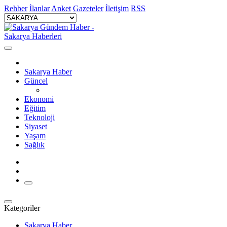
Rehber
İlanlar
Anket
Gazeteler
İletişim
RSS
Sakarya Haber
Güncel
Ekonomi
Eğitim
Teknoloji
Siyaset
Yaşam
Sağlık
Kategoriler
Sakarya Haber