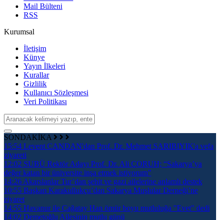
Mail Bülteni
RSS
Kurumsal
İletişim
Künye
Yayın İlkeleri
Kurallar
Gizlilik
Kullanıcı Sözleşmesi
Veri Politikası
SONDAKİKA
15:54
Levent CANDAN'dan Prof. Dr. Mehmet SARIBIYIK'a vefa
ziyareti
12:02
SUBÜ Rektör Adayı Prof. Dr. Ali ÇORUH; “Sakarya’ya
değer katan bir üniversite inşa etmek istiyorum”
14:26
Akarslanlar Tur’dan şehit ve gazi ailelerine anlamlı destek
10:55
Başkan Karakullukçu’dan Sakarya Muşlular Derneği’ne
ziyaret
14:55
Havanur ile Çağatay Han ömür boyu mutluluğa "Evet" dedi
14:02
Demetoğlu Ailesinin mutlu günü