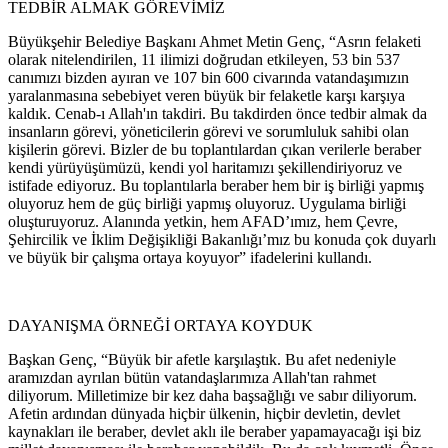
TEDBİR ALMAK GÖREVİMİZ
Büyükşehir Belediye Başkanı Ahmet Metin Genç, “Asrın felaketi
olarak nitelendirilen, 11 ilimizi doğrudan etkileyen, 53 bin 537
canımızı bizden ayıran ve 107 bin 600 civarında vatandaşımızın
yaralanmasına sebebiyet veren büyük bir felaketle karşı karşıya
kaldık. Cenab-ı Allah'ın takdiri. Bu takdirden önce tedbir almak da
insanların görevi, yöneticilerin görevi ve sorumluluk sahibi olan
kişilerin görevi. Bizler de bu toplantılardan çıkan verilerle beraber
kendi yürüyüşümüzü, kendi yol haritamızı şekillendiriyoruz ve
istifade ediyoruz. Bu toplantılarla beraber hem bir iş birliği yapmış
oluyoruz hem de güç birliği yapmış oluyoruz. Uygulama birliği
oluşturuyoruz. Alanında yetkin, hem AFAD’ımız, hem Çevre,
Şehircilik ve İklim Değişikliği Bakanlığı’mız bu konuda çok duyarlı
ve büyük bir çalışma ortaya koyuyor” ifadelerini kullandı.
DAYANIŞMA ÖRNEĞİ ORTAYA KOYDUK
Başkan Genç, “Büyük bir afetle karşılaştık. Bu afet nedeniyle
aramızdan ayrılan bütün vatandaşlarımıza Allah'tan rahmet
diliyorum. Milletimize bir kez daha başsağlığı ve sabır diliyorum.
Afetin ardından dünyada hiçbir ülkenin, hiçbir devletin, devlet
kaynakları ile beraber, devlet aklı ile beraber yapamayacağı işi biz