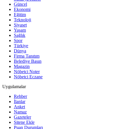
Güncel
Ekonomi
Eğitim
Teknoloji
Siyaset
Yaşam
Sağlık
Spor
Türkiye
Dünya
Firma Tanıtım
Belediye Basın
Magazin
Nöbetci Noter
Nöbetci Eczane
Uygulamalar
Rehber
İlanlar
Anket
Namaz
Gazeteler
Sitene Ekle
Puan Durumları