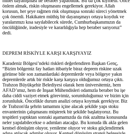
millet dayanışması ile beraber yapabildik. Bu da çok kıymetli. Önce
önlem almak, riskin oluşmasını engellemek gerekiyor. Allah
korusun, her şeye rağmen risk oluşmuşsa sonraki süreci yönetmek
çok önemli. Hakikaten müthiş bir dayanışmayı ortaya koyduk ve
yaralarımızı kısa sayılabilecek sürede, Cumhurbaşkanımızın da
öncülüğünde, iradesiyle ve kararlılığıyla hep beraber sarıyoruz”
dedi.
DEPREM RİSKİYLE KARŞI KARŞIYAYIZ
Karadeniz Bölgesi’ndeki riskleri değerlendiren Başkan Genç,
“Bizim bölgemiz fay hatları itibariyle biraz deprem riskine uzak
görünse bile son zamanlardaki depremlerde veya bölgeye yakın
depremlerde artık bir riskle karşı karşıya olduğumuz ortaya çıktı.
Trabzon Büyükşehir Belediyesi olarak hem üniversitemiz, hem
AFAD’ımız, hem de İnşaat Mühendisleri odamızla beraber bu işe
daha ciddi vaziyet etmek görevimiz, sorumluluğumuz ve bizim için
zorunluluk. Öncelikle durum analizi ortaya koymak gerekiyor. Biz
de Trabzon'da şehrin tamamını içine alacak şekilde yapı stoku
envanterinin çalışmasını müşterek bir şekilde başlatıyoruz. Bu
tespitleri yaptıktan sonraki aşamamızda da risk azaltma konusunda
neler yapılabilecekse o adımları atacağız. Bu konuda ilk akla gelen
kentsel dönüşüm oluyor, yenileme oluyor ve stoku güçlendirmek
adına atılacak adımlar oluyor. Kentsel dönüşüm strateji belgesiyle