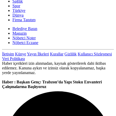
Sağlık
Spor
Türkiye
Dünya
Firma Tanıtım
Belediye Basın
Magazin
Nöbetci Noter
Nöbetci Eczane
İletişim
Künye
Yayın İlkeleri
Kurallar
Gizlilik
Kullanıcı Sözleşmesi
Veri Politikası
Haber içerikleri izin alınmadan, kaynak gösterilerek dahi iktibas
edilemez. Kanuna aykırı ve izinsiz olarak kopyalanamaz, başka
yerde yayınlanamaz.
Haber : Başkan Genç: Trabzon’da Yapı Stoku Envanteri
Çalışmalarına Başlıyoruz