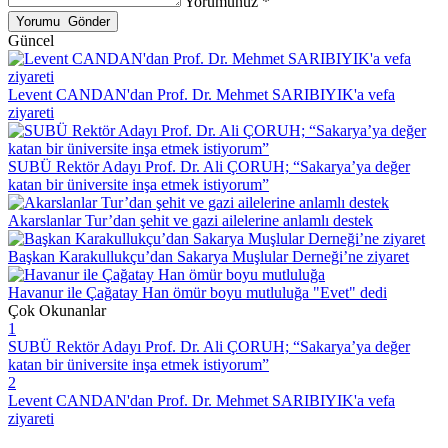
Yorumunuz *
Güncel
Levent CANDAN'dan Prof. Dr. Mehmet SARIBIYIK'a vefa
ziyareti
SUBÜ Rektör Adayı Prof. Dr. Ali ÇORUH; “Sakarya’ya değer
katan bir üniversite inşa etmek istiyorum”
Akarslanlar Tur’dan şehit ve gazi ailelerine anlamlı destek
Başkan Karakullukçu’dan Sakarya Muşlular Derneği’ne ziyaret
Havanur ile Çağatay Han ömür boyu mutluluğa "Evet" dedi
Çok Okunanlar
1
SUBÜ Rektör Adayı Prof. Dr. Ali ÇORUH; “Sakarya’ya değer
katan bir üniversite inşa etmek istiyorum”
2
Levent CANDAN'dan Prof. Dr. Mehmet SARIBIYIK'a vefa
ziyareti