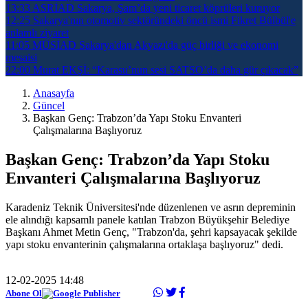
13:33
ASRİAD Sakarya, Şam’da yeni ticaret köprüleri kuruyor
12:25
Sakarya'nın otomotiv sektöründeki öncü ismi Fikret Bülbül'e
anlamlı ziyaret
11:05
MÜSİAD Sakarya'dan Akyazı'da güç birliği ve ekonomi
mesaisi
22:00
Murat EKŞİ: “Karasu’nun sesi SATSO’da daha gür çıkacak”
Anasayfa
Güncel
Başkan Genç: Trabzon’da Yapı Stoku Envanteri
Çalışmalarına Başlıyoruz
Başkan Genç: Trabzon’da Yapı Stoku
Envanteri Çalışmalarına Başlıyoruz
Karadeniz Teknik Üniversitesi'nde düzenlenen ve asrın depreminin
ele alındığı kapsamlı panele katılan Trabzon Büyükşehir Belediye
Başkanı Ahmet Metin Genç, "Trabzon'da, şehri kapsayacak şekilde
yapı stoku envanterinin çalışmalarına ortaklaşa başlıyoruz" dedi.
12-02-2025 14:48
Abone Ol