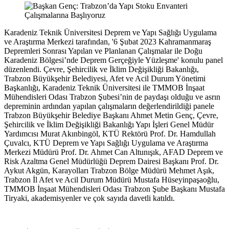
Karadeniz Teknik Üniversitesi Deprem ve Yapı Sağlığı Uygulama
ve Araştırma Merkezi tarafından, '6 Şubat 2023 Kahramanmaraş
Depremleri Sonrası Yapılan ve Planlanan Çalışmalar ile Doğu
Karadeniz Bölgesi’nde Deprem Gerçeğiyle Yüzleşme' konulu panel
düzenlendi. Çevre, Şehircilik ve İklim Değişikliği Bakanlığı,
Trabzon Büyükşehir Belediyesi, Afet ve Acil Durum Yönetimi
Başkanlığı, Karadeniz Teknik Üniversitesi ile TMMOB İnşaat
Mühendisleri Odası Trabzon Şubesi’nin de paydaşı olduğu ve asrın
depreminin ardından yapılan çalışmaların değerlendirildiği panele
Trabzon Büyükşehir Belediye Başkanı Ahmet Metin Genç, Çevre,
Şehircilik ve İklim Değişikliği Bakanlığı Yapı İşleri Genel Müdür
Yardımcısı Murat Akınbingöl, KTÜ Rektörü Prof. Dr. Hamdullah
Çuvalcı, KTÜ Deprem ve Yapı Sağlığı Uygulama ve Araştırma
Merkezi Müdürü Prof. Dr. Ahmet Can Altunışık, AFAD Deprem ve
Risk Azaltma Genel Müdürlüğü Deprem Dairesi Başkanı Prof. Dr.
Aykut Akgün, Karayolları Trabzon Bölge Müdürü Mehmet Aşık,
Trabzon İl Afet ve Acil Durum Müdürü Mustafa Hüseyinpaşaoğlu,
TMMOB İnşaat Mühendisleri Odası Trabzon Şube Başkanı Mustafa
Tiryaki, akademisyenler ve çok sayıda davetli katıldı.