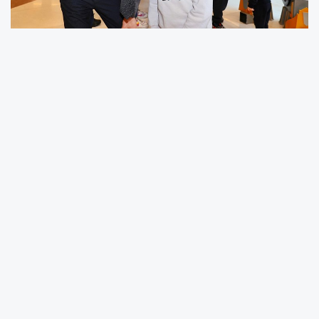
Denizli Büyükşehir Belediyesinin okulların
sömestr tatiline girmesinden dolayı çocuklar
için hazırladığı şenlik tüm hızıyla sürüyor. 26
Ocak’a kadar Nihat Zeybekci Kongre ve Kültür
Merkezi’nde sürecek olan ve binlerce çocuğun
akın ettiği şenliğe Başkan Bülent Nuri
Çavuşoğlu da katılarak çocukların heyecan ve
mutluluğuna ortak oldu. Burada çocuklara
seslenen Başkan Çavuşoğlu, çocuklara yönelik
sundukları beslenme desteğinden, eğitime
dair yaptıkları çalışmaları anlatarak, “Hafta
boyunca sizlerle eğlenmeye devam edeceğiz.