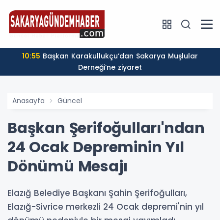
a Nakliyat Şirketi
10:55
Başkan Karakullukçu’dan Sakarya Muşlular
Derneği’ne ziyaret
Anasayfa
Güncel
Başkan Şerifoğulları'ndan
24 Ocak Depreminin Yıl
Dönümü Mesajı
Elazığ Belediye Başkanı Şahin Şerifoğulları,
Elazığ-Sivrice merkezli 24 Ocak depremi'nin yıl