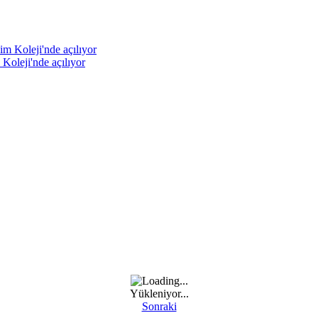
Koleji'nde açılıyor
Yükleniyor...
Sonraki