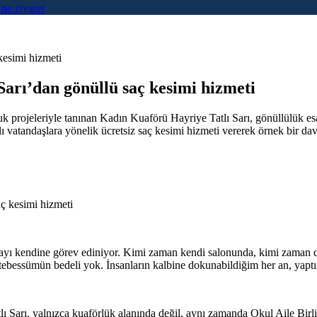
ne ziyaret
kesimi hizmeti
 Sarı’dan gönüllü saç kesimi hizmeti
projeleriyle tanınan Kadın Kuaförü Hayriye Tatlı Sarı, gönüllülük esas
lı vatandaşlara yönelik ücretsiz saç kesimi hizmeti vererek örnek bir davr
nmayı kendine görev ediniyor. Kimi zaman kendi salonunda, kimi zaman 
r tebessümün bedeli yok. İnsanların kalbine dokunabildiğim her an, yapt
tlı Sarı, yalnızca kuaförlük alanında değil, aynı zamanda Okul Aile Birl