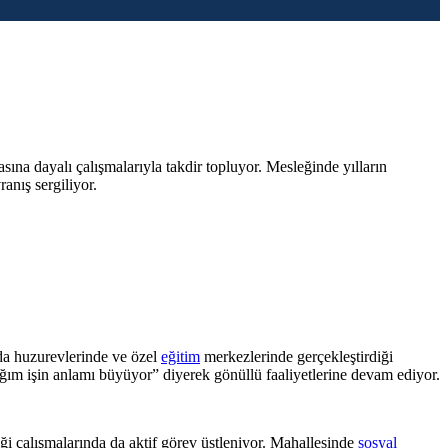
ına dayalı çalışmalarıyla takdir topluyor. Mesleğinde yılların
anış sergiliyor.
da huzurevlerinde ve özel
eğitim
merkezlerinde gerçekleştirdiği
ığım işin anlamı büyüyor” diyerek gönüllü faaliyetlerine devam ediyor.
iği çalışmalarında da aktif görev üstleniyor. Mahallesinde
sosyal