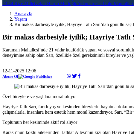
23:44
Rize Milletvekili Harun Mertoğlu’ndan Gresta Unlu Mamulleri’
Anasayfa
Yaşam
Bir makas darbesiyle iyilik; Hayriye Tatlı Sarı’dan gönüllü saç 
Bir makas darbesiyle iyilik; Hayriye Tatlı
Karaman Mahallesi’nde 21 yıldır kuaförlük yapan ve sosyal sorumluluk 
deneyimine sahip olan Sarı, özellikle özel gereksinimli bireyler ve yaş
12-11-2025 12:06
Abone Ol
Özel bireylere ve yaşlılara moral oluyor
Hayriye Tatlı Sarı, farklı yaş ve kesimden bireylerin hayatına doku
çalışmalarla, insanlara hem estetik hem moral kazandırıyor. Sarı, “Bi
Toplumun her kesiminde aktif rol alıyor
Karasu’nun köklü ailelerinden Tatlılar Ailesi’nin kızı olan Hayriye Ta