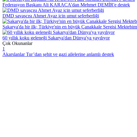
Federasyon Başkanı Ali KARACA’dan Mehmet DEMİR'e destek
DMD savaşçısı Ahmet Ayaz için umut seferberliği
Sakarya'da bir ilk; Türkiye'nin en büyük Çanakkale Sergisi Mektebim 
60 yıllık koku geleneği Sakarya'dan Dünya'ya yayılıyor
Çok Okunanlar
1
Akarslanlar Tur’dan şehit ve gazi ailelerine anlamlı destek