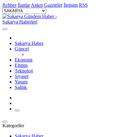
Rehber
İlanlar
Anket
Gazeteler
İletişim
RSS
Sakarya Haber
Güncel
Ekonomi
Eğitim
Teknoloji
Siyaset
Yaşam
Sağlık
Kategoriler
Sakarya Haber