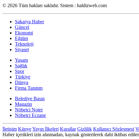
© 2026 Tüm hakları saklıdır. Sistem : haldizweb.com
Sakarya Haber
Güncel
Ekonomi
Eğitim
Teknoloji
Siyaset
Yaşam
Sağlık
Spor
Türkiye
Dünya
Firma Tanıtım
Belediye Basın
Magazin
Nöbetci Noter
Nöbetci Eczane
İletişim
Künye
Yayın İlkeleri
Kurallar
Gizlilik
Kullanıcı Sözleşmesi
Ve
Haber içerikleri izin alınmadan, kaynak gösterilerek dahi iktibas ed