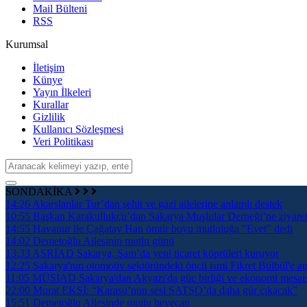
Mail Bülteni
RSS
Kurumsal
İletişim
Künye
Yayın İlkeleri
Kurallar
Gizlilik
Kullanıcı Sözleşmesi
Veri Politikası
SONDAKİKA
14:26
Akarslanlar Tur’dan şehit ve gazi ailelerine anlamlı destek
10:55
Başkan Karakullukçu’dan Sakarya Muşlular Derneği’ne ziyare
14:55
Havanur ile Çağatay Han ömür boyu mutluluğa "Evet" dedi
14:02
Demetoğlu Ailesinin mutlu günü
13:33
ASRİAD Sakarya, Şam’da yeni ticaret köprüleri kuruyor
12:25
Sakarya'nın otomotiv sektöründeki öncü ismi Fikret Bülbül'e an
11:05
MÜSİAD Sakarya'dan Akyazı'da güç birliği ve ekonomi mesai
22:00
Murat EKŞİ: “Karasu’nun sesi SATSO’da daha gür çıkacak”
15:51
Demetoğlu Ailesinde mutlu heyecan