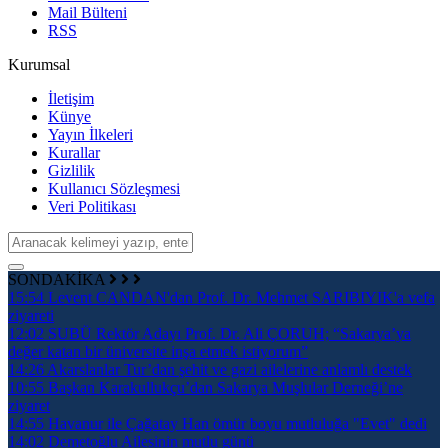
Mail Bülteni
RSS
Kurumsal
İletişim
Künye
Yayın İlkeleri
Kurallar
Gizlilik
Kullanıcı Sözleşmesi
Veri Politikası
SONDAKİKA
15:54
Levent CANDAN'dan Prof. Dr. Mehmet SARIBIYIK'a vefa
ziyareti
12:02
SUBÜ Rektör Adayı Prof. Dr. Ali ÇORUH; “Sakarya’ya
değer katan bir üniversite inşa etmek istiyorum”
14:26
Akarslanlar Tur’dan şehit ve gazi ailelerine anlamlı destek
10:55
Başkan Karakullukçu’dan Sakarya Muşlular Derneği’ne
ziyaret
14:55
Havanur ile Çağatay Han ömür boyu mutluluğa "Evet" dedi
14:02
Demetoğlu Ailesinin mutlu günü