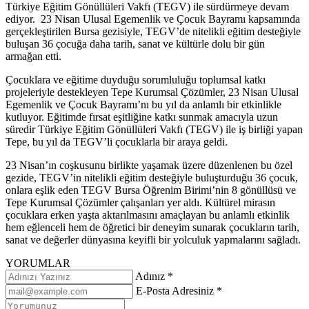
Türkiye Eğitim Gönüllüleri Vakfı (TEGV) ile sürdürmeye devam
ediyor. 23 Nisan Ulusal Egemenlik ve Çocuk Bayramı kapsamında
gerçekleştirilen Bursa gezisiyle, TEGV’de nitelikli eğitim desteğiyle
buluşan 36 çocuğa daha tarih, sanat ve kültürle dolu bir gün
armağan etti.
Çocuklara ve eğitime duyduğu sorumluluğu toplumsal katkı
projeleriyle destekleyen Tepe Kurumsal Çözümler, 23 Nisan Ulusal
Egemenlik ve Çocuk Bayramı’nı bu yıl da anlamlı bir etkinlikle
kutluyor. Eğitimde fırsat eşitliğine katkı sunmak amacıyla uzun
süredir Türkiye Eğitim Gönüllüleri Vakfı (TEGV) ile iş birliği yapan
Tepe, bu yıl da TEGV’li çocuklarla bir araya geldi.
23 Nisan’ın coşkusunu birlikte yaşamak üzere düzenlenen bu özel
gezide, TEGV’in nitelikli eğitim desteğiyle buluşturduğu 36 çocuk,
onlara eşlik eden TEGV Bursa Öğrenim Birimi’nin 8 gönüllüsü ve
Tepe Kurumsal Çözümler çalışanları yer aldı. Kültürel mirasın
çocuklara erken yaşta aktarılmasını amaçlayan bu anlamlı etkinlik
hem eğlenceli hem de öğretici bir deneyim sunarak çocukların tarih,
sanat ve değerler dünyasına keyifli bir yolculuk yapmalarını sağladı.
YORUMLAR
Adınız *
E-Posta Adresiniz *