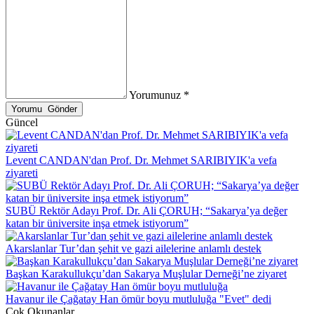
Yorumunuz *
Güncel
Levent CANDAN'dan Prof. Dr. Mehmet SARIBIYIK'a vefa
ziyareti
SUBÜ Rektör Adayı Prof. Dr. Ali ÇORUH; “Sakarya’ya değer
katan bir üniversite inşa etmek istiyorum”
Akarslanlar Tur’dan şehit ve gazi ailelerine anlamlı destek
Başkan Karakullukçu’dan Sakarya Muşlular Derneği’ne ziyaret
Havanur ile Çağatay Han ömür boyu mutluluğa "Evet" dedi
Çok Okunanlar