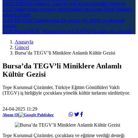
13:33
ASRİAD Sakarya, Şam’da yeni ticaret köprüleri kuruyor
12:25
Sakarya'nın otomotiv sektöründeki öncü ismi Fikret Bülbül'e
anlamlı ziyaret
11:05
MÜSİAD Sakarya'dan Akyazı'da güç birliği ve ekonomi
mesaisi
22:00
Murat EKŞİ: “Karasu’nun sesi SATSO’da daha gür çıkacak”
Anasayfa
Güncel
Bursa’da TEGV’li Miniklere Anlamlı Kültür Gezisi
Bursa’da TEGV’li Miniklere Anlamlı
Kültür Gezisi
Tepe Kurumsal Çözümler, Türkiye Eğitim Gönüllüleri Vakfı
(TEGV) iş birliğiyle çocuklara yönelik kültür turlarını sürdürüyor.
24-04-2025 11:29
Abone Ol
Tepe Kurumsal Çözümler, çocuklara ve eğitime verdiği desteği