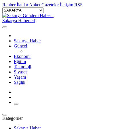
Rehber
İlanlar
Anket
Gazeteler
İletişim
RSS
Sakarya Haber
Güncel
Ekonomi
Eğitim
Teknoloji
Siyaset
Yaşam
Sağlık
Kategoriler
Sakarya Haber