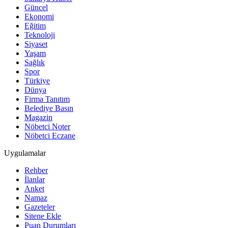
Güncel
Ekonomi
Eğitim
Teknoloji
Siyaset
Yaşam
Sağlık
Spor
Türkiye
Dünya
Firma Tanıtım
Belediye Basın
Magazin
Nöbetci Noter
Nöbetci Eczane
Uygulamalar
Rehber
İlanlar
Anket
Namaz
Gazeteler
Sitene Ekle
Puan Durumları