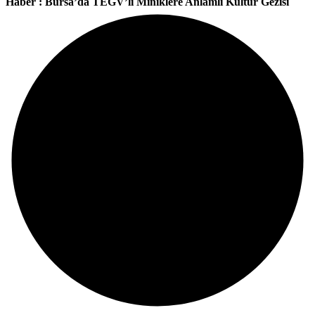
Haber : Bursa’da TEGV’li Miniklere Anlamlı Kültür Gezisi