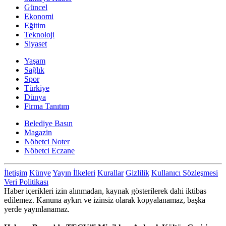
Güncel
Ekonomi
Eğitim
Teknoloji
Siyaset
Yaşam
Sağlık
Spor
Türkiye
Dünya
Firma Tanıtım
Belediye Basın
Magazin
Nöbetci Noter
Nöbetci Eczane
İletişim
Künye
Yayın İlkeleri
Kurallar
Gizlilik
Kullanıcı Sözleşmesi
Veri Politikası
Haber içerikleri izin alınmadan, kaynak gösterilerek dahi iktibas
edilemez. Kanuna aykırı ve izinsiz olarak kopyalanamaz, başka
yerde yayınlanamaz.