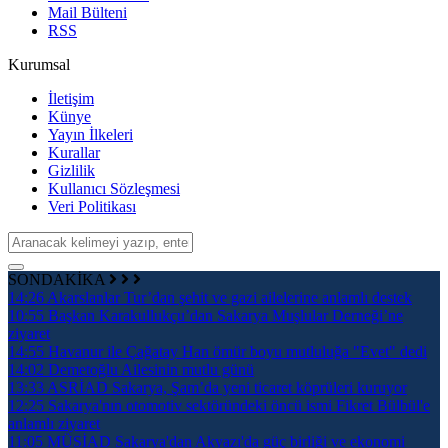
Mail Bülteni
RSS
Kurumsal
İletişim
Künye
Yayın İlkeleri
Kurallar
Gizlilik
Kullanıcı Sözleşmesi
Veri Politikası
SONDAKİKA
14:26
Akarslanlar Tur’dan şehit ve gazi ailelerine anlamlı destek
10:55
Başkan Karakullukçu’dan Sakarya Muşlular Derneği’ne
ziyaret
14:55
Havanur ile Çağatay Han ömür boyu mutluluğa "Evet" dedi
14:02
Demetoğlu Ailesinin mutlu günü
13:33
ASRİAD Sakarya, Şam’da yeni ticaret köprüleri kuruyor
12:25
Sakarya'nın otomotiv sektöründeki öncü ismi Fikret Bülbül'e
anlamlı ziyaret
11:05
MÜSİAD Sakarya'dan Akyazı'da güç birliği ve ekonomi