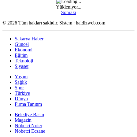
Yükleniyor...
Sonraki
© 2026 Tüm hakları saklıdır. Sistem : haldizweb.com
Sakarya Haber
Güncel
Ekonomi
Eğitim
Teknoloji
Siyaset
Yaşam
Sağlık
Spor
Türkiye
Dünya
Firma Tanıtım
Belediye Basın
Magazin
Nöbetci Noter
Nöbetci Eczane