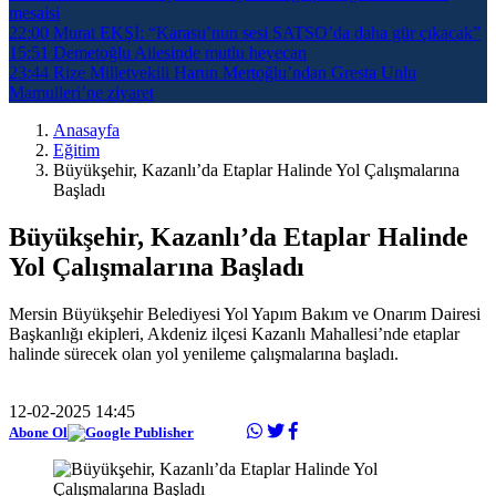
mesaisi
22:00
Murat EKŞİ: “Karasu’nun sesi SATSO’da daha gür çıkacak”
15:51
Demetoğlu Ailesinde mutlu heyecan
23:44
Rize Milletvekili Harun Mertoğlu’ndan Gresta Unlu
Mamulleri’ne ziyaret
Anasayfa
Eğitim
Büyükşehir, Kazanlı’da Etaplar Halinde Yol Çalışmalarına
Başladı
Büyükşehir, Kazanlı’da Etaplar Halinde
Yol Çalışmalarına Başladı
Mersin Büyükşehir Belediyesi Yol Yapım Bakım ve Onarım Dairesi
Başkanlığı ekipleri, Akdeniz ilçesi Kazanlı Mahallesi’nde etaplar
halinde sürecek olan yol yenileme çalışmalarına başladı.
12-02-2025 14:45
Abone Ol