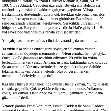
olduğunu anlatarak, “Kazanlı Hürriyet Mahallesi, Sahil, 50. Yıl,
100. Yıl ve Atatürk Caddeleri üzerinde, Büyükşehir Belediyesi
tarafından yol asfalt ile kaldırım çalışması yapılıyor. Vahap
Başkanımıza, desteğinden dolayı çok teşekkür ediyoruz. Tüm ilçe
ve bölgelere ayırt etmeksizin hizmet götürüyor. Bu çalışmanın 20
sene öncesinde yapılması gerekiyordu. Seracılıkla uğraşan 3-4
bölgemiz var. Bu yolu kullanıyorlar ve direkt Hal’e gidiyorlar. Bu
yol sayesinde vatandaşımız rahata kavuşacak” dedi.
Yol çalışmasından esnaf da, çiftçi de, vatandaş da memnun…
30 yıldır Kazanlı’da oturduğunu söyleyen Süleyman Yaman,
çalışmalardan duyduğu memnuniyeti, “Hem esnafız, hem çiftçiyiz.
Öncelikle Başkanımıza teşekkür ediyoruz. 20 yıldır bu yolun
berbatlığını herkes yaşadı. Altyapı, üstyapı, kaldırımlar çok kötüydü.
Şu an tertemiz. Yaz mevsiminde denize gelenler oluyor. Sahilde
lokantalarımız var, oralara gelenler oluyor. Şu an herkes
memnun” ifadeleriyle dile getirdi.
Kazanlı Hürriyet Mahallesi’nde oturan Hüsne Yaman, “Çiftçi olarak
çalıştık, geçindik. Çok teşekkür ediyoruz, memnunuz. Yollarımız
çok güzel oluyor. Daha önce toz oluyordu, çamurdu. Şimdi daha
güzel oldu” dedi.
Vatandaşlardan Erdal Yorulmaz, İstiklal Caddesi ile Sahil Caddesi
arasındaki yolun çok yoğun bir şekilde kullanıldığını anlatarak, “Yol