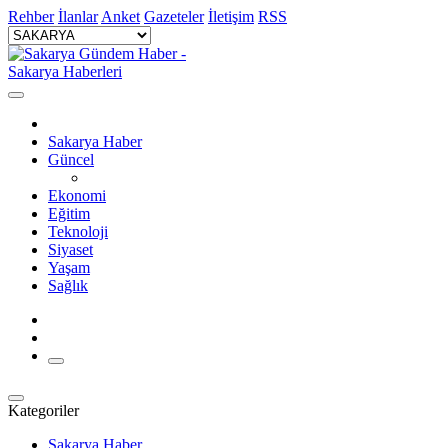
Rehber
İlanlar
Anket
Gazeteler
İletişim
RSS
Sakarya Haber
Güncel
Ekonomi
Eğitim
Teknoloji
Siyaset
Yaşam
Sağlık
Kategoriler
Sakarya Haber