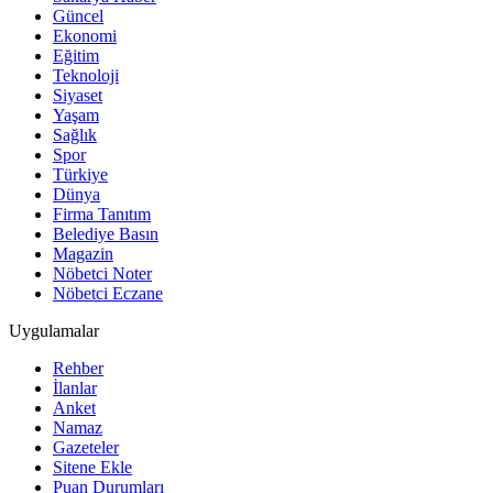
Güncel
Ekonomi
Eğitim
Teknoloji
Siyaset
Yaşam
Sağlık
Spor
Türkiye
Dünya
Firma Tanıtım
Belediye Basın
Magazin
Nöbetci Noter
Nöbetci Eczane
Uygulamalar
Rehber
İlanlar
Anket
Namaz
Gazeteler
Sitene Ekle
Puan Durumları