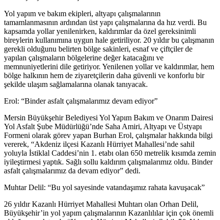
Yol yapım ve bakım ekipleri, altyapı çalışmalarının
tamamlanmasının ardından üst yapı çalışmalarına da hız verdi. Bu
kapsamda yollar yenilenirken, kaldırımlar da özel gereksinimli
bireylerin kullanımına uygun hale getiriliyor. 20 yıldır bu çalışmanın
gerekli olduğunu belirten bölge sakinleri, esnaf ve çiftçiler de
yapılan çalışmaların bölgelerine değer katacağını ve
memnuniyetlerini dile getiriyor. Yenilenen yollar ve kaldırımlar, hem
bölge halkının hem de ziyaretçilerin daha güvenli ve konforlu bir
şekilde ulaşım sağlamalarına olanak tanıyacak.
Erol: “Binder asfalt çalışmalarımız devam ediyor”
Mersin Büyükşehir Belediyesi Yol Yapım Bakım ve Onarım Dairesi
Yol Asfalt Şube Müdürlüğü’nde Saha Amiri, Altyapı ve Üstyapı
Formeni olarak görev yapan Burhan Erol, çalışmalar hakkında bilgi
vererek, “Akdeniz ilçesi Kazanlı Hürriyet Mahallesi’nde sahil
yoluyla İstiklal Caddesi’nin 1. etabı olan 650 metrelik kısımda zemin
iyileştirmesi yaptık. Sağlı sollu kaldırım çalışmalarımız oldu. Binder
asfalt çalışmalarımız da devam ediyor” dedi.
Muhtar Delil: “Bu yol sayesinde vatandaşımız rahata kavuşacak”
26 yıldır Kazanlı Hürriyet Mahallesi Muhtarı olan Orhan Delil,
Büyükşehir’in yol yapım çalışmalarının Kazanlılılar için çok önemli