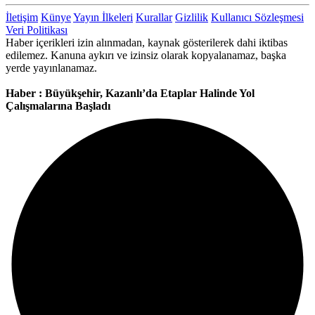
İletişim
Künye
Yayın İlkeleri
Kurallar
Gizlilik
Kullanıcı Sözleşmesi
Veri Politikası
Haber içerikleri izin alınmadan, kaynak gösterilerek dahi iktibas
edilemez. Kanuna aykırı ve izinsiz olarak kopyalanamaz, başka
yerde yayınlanamaz.
Haber : Büyükşehir, Kazanlı’da Etaplar Halinde Yol
Çalışmalarına Başladı