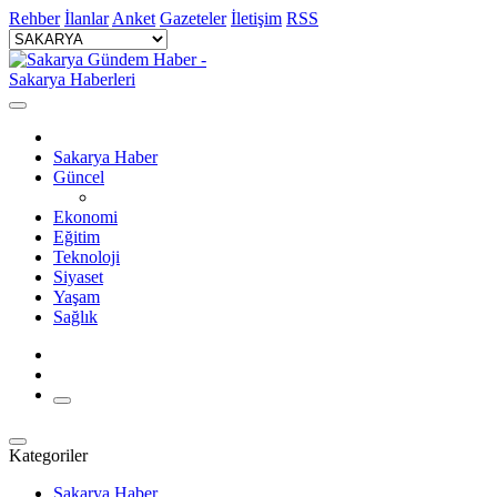
Rehber
İlanlar
Anket
Gazeteler
İletişim
RSS
Sakarya Haber
Güncel
Ekonomi
Eğitim
Teknoloji
Siyaset
Yaşam
Sağlık
Kategoriler
Sakarya Haber