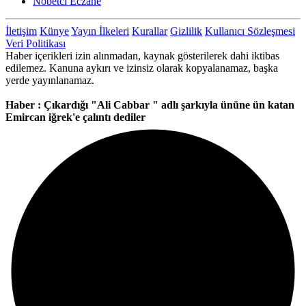
Nöbetci Eczane
İletişim
Künye
Yayın İlkeleri
Kurallar
Gizlilik
Kullanıcı Sözleşmesi
Veri Politikası
Haber içerikleri izin alınmadan, kaynak gösterilerek dahi iktibas
edilemez. Kanuna aykırı ve izinsiz olarak kopyalanamaz, başka
yerde yayınlanamaz.
Haber : Çıkardığı "Ali Cabbar " adlı şarkıyla ününe ün katan
Emircan iğrek'e çalıntı dediler