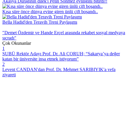
Akasya Durağının dilek'i Pelin Sönmez evliliğini bitirdi!!
Kısa süre önce dünya evine giren ünlü çift boşandı..
Bella Hadid'den Teravih Treni Paylaşımı
"Demet Özdemir ve Hande Erçel arasında rekabet sosyal medyaya
sıçradı"
Çok Okunanlar
1
SUBÜ Rektör Adayı Prof. Dr. Ali ÇORUH; “Sakarya’ya değer
katan bir üniversite inşa etmek istiyorum”
2
Levent CANDAN'dan Prof. Dr. Mehmet SARIBIYIK'a vefa
ziyareti