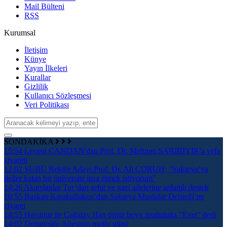
Mail Bülteni
RSS
Kurumsal
İletişim
Künye
Yayın İlkeleri
Kurallar
Gizlilik
Kullanıcı Sözleşmesi
Veri Politikası
SONDAKİKA
15:54
Levent CANDAN'dan Prof. Dr. Mehmet SARIBIYIK'a vefa
ziyareti
12:02
SUBÜ Rektör Adayı Prof. Dr. Ali ÇORUH; “Sakarya’ya
değer katan bir üniversite inşa etmek istiyorum”
14:26
Akarslanlar Tur’dan şehit ve gazi ailelerine anlamlı destek
10:55
Başkan Karakullukçu’dan Sakarya Muşlular Derneği’ne
ziyaret
14:55
Havanur ile Çağatay Han ömür boyu mutluluğa "Evet" dedi
14:02
Demetoğlu Ailesinin mutlu günü