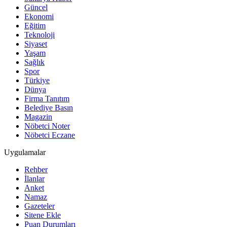
Güncel
Ekonomi
Eğitim
Teknoloji
Siyaset
Yaşam
Sağlık
Spor
Türkiye
Dünya
Firma Tanıtım
Belediye Basın
Magazin
Nöbetci Noter
Nöbetci Eczane
Uygulamalar
Rehber
İlanlar
Anket
Namaz
Gazeteler
Sitene Ekle
Puan Durumları