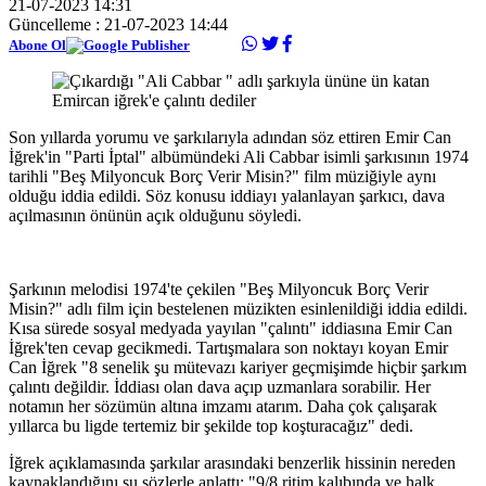
21-07-2023 14:31
Güncelleme : 21-07-2023 14:44
Abone Ol
Son yıllarda yorumu ve şarkılarıyla adından söz ettiren Emir Can
İğrek'in "Parti İptal" albümündeki Ali Cabbar isimli şarkısının 1974
tarihli "Beş Milyoncuk Borç Verir Misin?" film müziğiyle aynı
olduğu iddia edildi. Söz konusu iddiayı yalanlayan şarkıcı, dava
açılmasının önünün açık olduğunu söyledi.
Şarkının melodisi 1974'te çekilen "Beş Milyoncuk Borç Verir
Misin?" adlı film için bestelenen müzikten esinlenildiği iddia edildi.
Kısa sürede sosyal medyada yayılan "çalıntı" iddiasına Emir Can
İğrek'ten cevap gecikmedi. Tartışmalara son noktayı koyan Emir
Can İğrek "8 senelik şu mütevazı kariyer geçmişimde hiçbir şarkım
çalıntı değildir. İddiası olan dava açıp uzmanlara sorabilir. Her
notamın her sözümün altına imzamı atarım. Daha çok çalışarak
yıllarca bu ligde tertemiz bir şekilde top koşturacağız" dedi.
İğrek açıklamasında şarkılar arasındaki benzerlik hissinin nereden
kaynaklandığını şu sözlerle anlattı: "9/8 ritim kalıbında ve halk