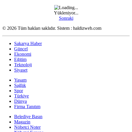
Yükleniyor...
Sonraki
© 2026 Tüm hakları saklıdır. Sistem : haldizweb.com
Sakarya Haber
Güncel
Ekonomi
Eğitim
Teknoloji
Siyaset
Yaşam
Sağlık
Spor
Türkiye
Dünya
Firma Tanıtım
Belediye Basın
Magazin
Nöbetci Noter