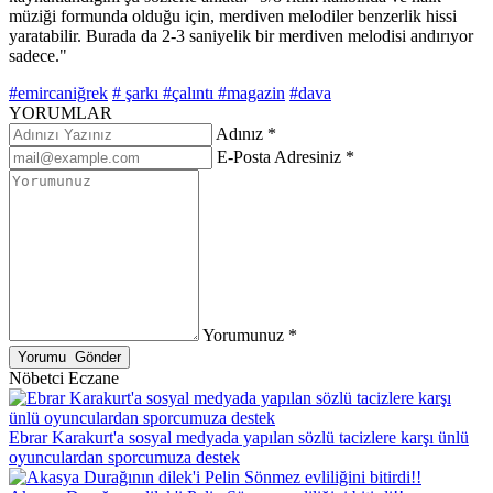
müziği formunda olduğu için, merdiven melodiler benzerlik hissi
yaratabilir. Burada da 2-3 saniyelik bir merdiven melodisi andırıyor
sadece."
#emircaniğrek
# şarkı
#çalıntı
#magazin
#dava
YORUMLAR
Adınız *
E-Posta Adresiniz *
Yorumunuz *
Nöbetci Eczane
Ebrar Karakurt'a sosyal medyada yapılan sözlü tacizlere karşı ünlü
oyunculardan sporcumuza destek