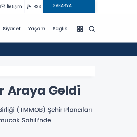
İletişim
RSS
Siyaset
Yaşam
Sağlık
14:02
Demet
ir Araya Geldi
irliği (TMMOB) Şehir Plancıları
amucak Sahili’nde