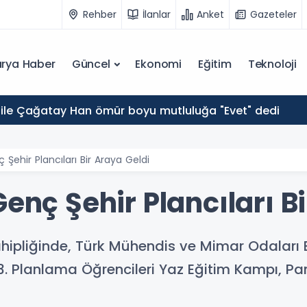
Rehber
İlanlar
Anket
Gazeteler
rya Haber
Güncel
Ekonomi
Eğitim
Teknoloji
ile Çağatay Han ömür boyu mutluluğa "Evet" dedi
 Şehir Plancıları Bir Araya Geldi
Genç Şehir Plancıları B
ahipliğinde, Türk Mühendis ve Mimar Odaları B
3. Planlama Öğrencileri Yaz Eğitim Kampı, P