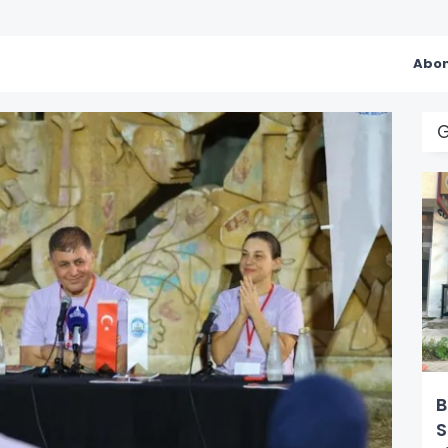
Abon
G
B
S