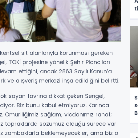
A
t
 kentsel sit alanlarıyla korunması gereken
, TOKİ projesine yönelik Şehir Plancıları
devam ettiğini, ancak 2863 Sayılı Kanun’a
k ve alışveriş merkezi inşa edildiğini belirtti.
 yok sayan tavrına dikkat çeken Sengel,
S
’ diyor. Biz bunu kabul etmiyoruz. Karınca
s
B
ruz. Omuriliğimiz sağlam, vicdanımız rahat;
z topraklarda sözümüz olduğu sürece var
az zambaklarla beklemeyecekler, ama biz o