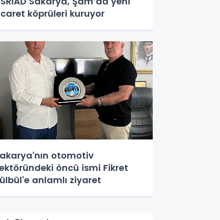
SRİAD Sakarya, Şam’da yeni
icaret köprüleri kuruyor
akarya'nın otomotiv
ektöründeki öncü ismi Fikret
ülbül'e anlamlı ziyaret