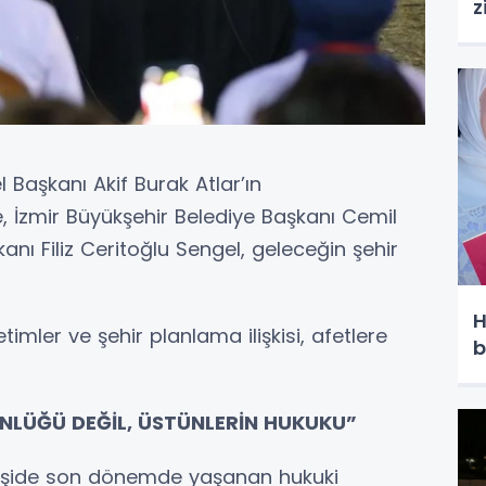
z
 Başkanı Akif Burak Atlar’ın
, İzmir Büyükşehir Belediye Başkanı Cemil
nı Filiz Ceritoğlu Sengel, geleceğin şehir
H
imler ve şehir planlama ilişkisi, afetlere
b
NLÜĞÜ DEĞİL, ÜSTÜNLERİN HUKUKU”
yleşide son dönemde yaşanan hukuki