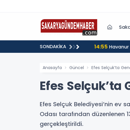
kliyat Şirketi
Saka
14:55
SONDAKİKA
Havanur 
Anasayfa
Güncel
Efes Selçuk’ta Genç
Efes Selçuk’ta 
Efes Selçuk Belediyesi’nin ev s
Odası tarafından düzenlenen 1
gerçekleştirildi.