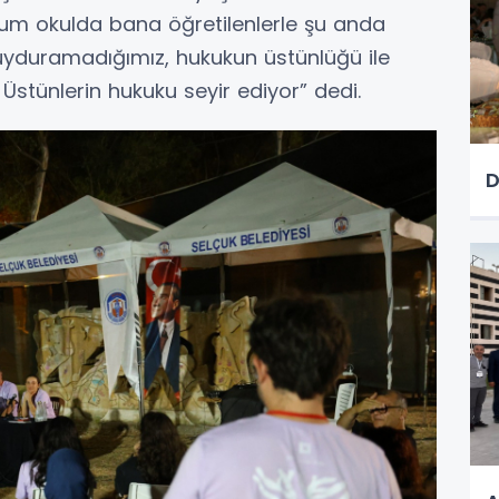
um okulda bana öğretilenlerle şu anda
 uyduramadığımız, hukukun üstünlüğü ile
Üstünlerin hukuku seyir ediyor” dedi.
D