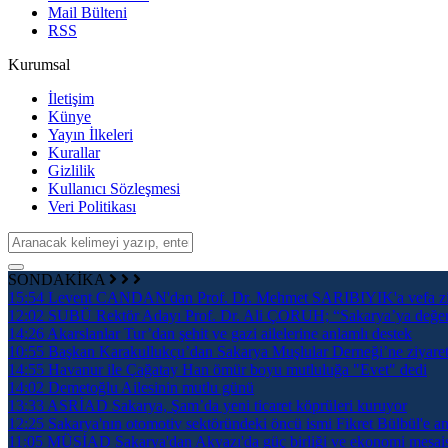
Mail Bülteni
RSS
Kurumsal
İletişim
Künye
Yayın İlkeleri
Kurallar
Gizlilik
Kullanıcı Sözleşmesi
Veri Politikası
SONDAKİKA
15:54
Levent CANDAN'dan Prof. Dr. Mehmet SARIBIYIK'a vefa zi
12:02
SUBÜ Rektör Adayı Prof. Dr. Ali ÇORUH; “Sakarya’ya değer ka
14:26
Akarslanlar Tur’dan şehit ve gazi ailelerine anlamlı destek
10:55
Başkan Karakullukçu’dan Sakarya Muşlular Derneği’ne ziyare
14:55
Havanur ile Çağatay Han ömür boyu mutluluğa "Evet" dedi
14:02
Demetoğlu Ailesinin mutlu günü
13:33
ASRİAD Sakarya, Şam’da yeni ticaret köprüleri kuruyor
12:25
Sakarya'nın otomotiv sektöründeki öncü ismi Fikret Bülbül'e an
11:05
MÜSİAD Sakarya'dan Akyazı'da güç birliği ve ekonomi mesai