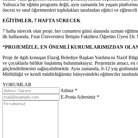
Yalnızca bir eğitim programı değil, aynı zamanda bir yaşam platformu
öncesi ve sınıf öğretmenleri toplulukları tarafından eğitici ve eğlenceli
EĞİTİMLER, 7 HAFTA SÜRECEK
7 hafta sürecek olan proje, her cumartesi günü alanında uzman eğitimc
ilk haftasında, Fırat Üniversitesi İletişim Fakültesi Öğretim Üyesi Dr
“PROJEMİZLE, EN ÖNEMLİ KURUMLARIMIZDAN OLAN
Proje ile ilgili konuşan Elazığ Belediye Başkan Yardımcısı Nazif Bi
ve çocuklarla birlikte başlatmış bulunmaktayız. Projemizin amacı, en öne
güçlendirilmesini sağlayabilmektir. Aynı zamanda, 0-12 yaş grubundaki 
Müftülüğü ve kendi müdürlüğümüz bünyesindeki eğitimciler tarafından 
YORUMLAR
Adınız *
E-Posta Adresiniz *