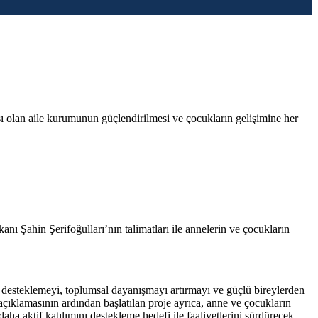
şı olan aile kurumunun güçlendirilmesi ve çocukların gelişimine her
nı Şahin Şerifoğulları’nın talimatları ile annelerin ve çocukların
i desteklemeyi, toplumsal dayanışmayı artırmayı ve güçlü bireylerden
açıklamasının ardından başlatılan proje ayrıca, anne ve çocukların
daha aktif katılımını destekleme hedefi ile faaliyetlerini sürdürecek.