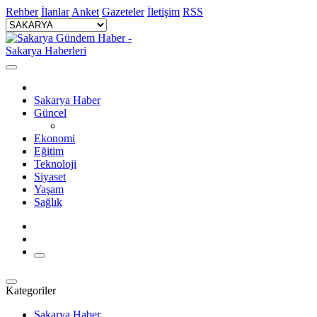
Rehber
İlanlar
Anket
Gazeteler
İletişim
RSS
Sakarya Haber
Güncel
Ekonomi
Eğitim
Teknoloji
Siyaset
Yaşam
Sağlık
Kategoriler
Sakarya Haber