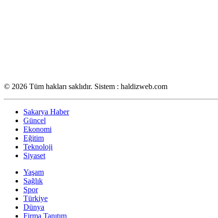
© 2026 Tüm hakları saklıdır. Sistem : haldizweb.com
Sakarya Haber
Güncel
Ekonomi
Eğitim
Teknoloji
Siyaset
Yaşam
Sağlık
Spor
Türkiye
Dünya
Firma Tanıtım