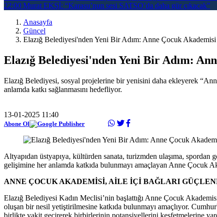
22:00
Murat EKŞİ: “Karasu’nun sesi SATSO’da daha gür çıkacak”
Anasayfa
Güncel
Elazığ Belediyesi'nden Yeni Bir Adım: Anne Çocuk Akademisi 
Elazığ Belediyesi'nden Yeni Bir Adım: An
Elazığ Belediyesi, sosyal projelerine bir yenisini daha ekleyerek “An
anlamda katkı sağlanmasını hedefliyor.
13-01-2025 11:40
Abone Ol
Altyapıdan üstyapıya, kültürden sanata, turizmden ulaşıma, spordan gen
gelişimine her anlamda katkıda bulunmayı amaçlayan Anne Çocuk Akad
ANNE ÇOCUK AKADEMİSİ, AİLE İÇİ BAĞLARI GÜÇLE
Elazığ Belediyesi Kadın Meclisi’nin başlattığı Anne Çocuk Akademisi, 
oluşan bir nesil yetiştirilmesine katkıda bulunmayı amaçlıyor. Cumhur
birlikte vakit geçirerek birbirlerinin potansiyellerini keşfetmelerine y