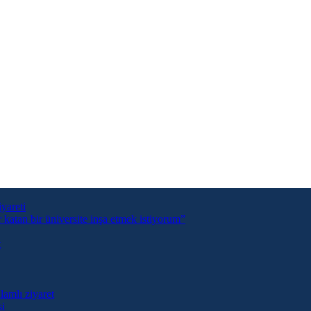
yareti
tan bir üniversite inşa etmek istiyorum”
t
lamlı ziyaret
si