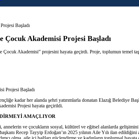
Projesi Başladı
ne Çocuk Akademisi Projesi Başladı
ne Çocuk Akademisi” projesini hayata geçirdi. Proje, toplumun temel ta
çliğe kadar her alanda şehri yatırımlarla donatan Elazığ Belediye Başka
emisi Projesi hayata geçirildi.
NDİRMEYİ AMAÇLIYOR
annelerin ve çocukların sosyal, kültürel ve eğitsel alanlarda gelişimin
başkanı Recep Tayyip Erdoğan’ın 2025 yılının Aile Yılı ilan edildiğini 
ardımcı olma, aile içi bağları güçlendirme ve kadınların toplumsal hayata 