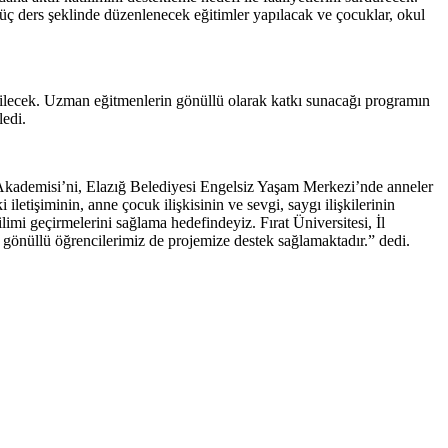
ç ders şeklinde düzenlenecek eğitimler yapılacak ve çocuklar, okul
tirilecek. Uzman eğitmenlerin gönüllü olarak katkı sunacağı programın
ledi.
 Akademisi’ni, Elazığ Belediyesi Engelsiz Yaşam Merkezi’nde anneler
letişiminin, anne çocuk ilişkisinin ve sevgi, saygı ilişkilerinin
imi geçirmelerini sağlama hedefindeyiz. Fırat Üniversitesi, İl
gönüllü öğrencilerimiz de projemize destek sağlamaktadır.” dedi.