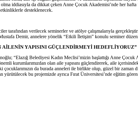
 olma iddiasıyla da dikkat çeken Anne Çocuk Akademisi’nde her hafta ü
 etkinliklerle desteklenecek.
iler tarafından verilecek seminerler ve atölye çalışmalarıyla gerçekleş
. Mustafa Demir, annelere yönelik “Etkili İletişim” konulu seminer düzen
 AİLENİN YAPISINI GÜÇLENDİRMEYİ HEDEFLİYORUZ”
lginoğlu; “Elazığ Belediyesi Kadın Meclisi’mizin başlattığı Anne Çocuk
mli kurumlarımızdan olan aile yapısını güçlendirerek, aile içerisindeki i
çocuklarımızın da burada anneleri ile birlikte olup, güzel bir zaman dil
yürütülecek bu projemizde ayrıca Fırat Üniversitesi’nde eğitim gören 