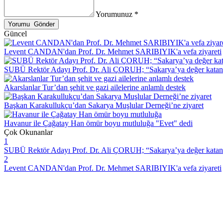
Yorumunuz *
Güncel
Levent CANDAN'dan Prof. Dr. Mehmet SARIBIYIK'a vefa ziyareti
SUBÜ Rektör Adayı Prof. Dr. Ali ÇORUH; “Sakarya’ya değer katan bi
Akarslanlar Tur’dan şehit ve gazi ailelerine anlamlı destek
Başkan Karakullukçu’dan Sakarya Muşlular Derneği’ne ziyaret
Havanur ile Çağatay Han ömür boyu mutluluğa "Evet" dedi
Çok Okunanlar
1
SUBÜ Rektör Adayı Prof. Dr. Ali ÇORUH; “Sakarya’ya değer katan bi
2
Levent CANDAN'dan Prof. Dr. Mehmet SARIBIYIK'a vefa ziyareti