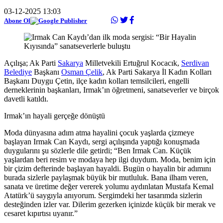
03-12-2025 13:03
Abone Ol
Açılışa; Ak Parti
Sakarya
Milletvekili Ertuğrul Kocacık,
Serdivan
Belediye
Başkanı
Osman Çelik
, Ak Parti Sakarya İl Kadın Kolları
Başkanı Duygu Çetin, ilçe kadın kolları temsilcileri, engelli
derneklerinin başkanları, Irmak’ın öğretmeni, sanatseverler ve birçok
davetli katıldı.
Irmak’ın hayali gerçeğe dönüştü
Moda dünyasına adım atma hayalini çocuk yaşlarda çizmeye
başlayan Irmak Can Kaydı, sergi açılışında yaptığı konuşmada
duygularını şu sözlerle dile getirdi; “Ben Irmak Can. Küçük
yaşlardan beri resim ve modaya hep ilgi duydum. Moda, benim için
bir çizim defterinde başlayan hayaldi. Bugün o hayalin bir adımını
burada sizlerle paylaşmak büyük bir mutluluk. Bana ilham veren,
sanata ve üretime değer vererek yolumu aydınlatan Mustafa Kemal
Atatürk’ü saygıyla anıyorum. Sergimdeki her tasarımda sizlerin
desteğinden izler var. Dilerim gezerken içinizde küçük bir merak ve
cesaret kıpırtısı uyanır.”