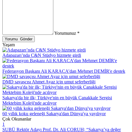
Yorumunuz *
Yaşam
Adapazarı’nda C&N Stüdyo hizmete girdi
Federasyon Başkanı Ali KARACA’dan Mehmet DEMİR'e destek
DMD savaşçısı Ahmet Ayaz için umut seferberliği
Sakarya'da bir ilk; Türkiye'nin en büyük Çanakkale Sergisi
Mektebim Koleji'nde açılıyor
60 yıllık koku geleneği Sakarya'dan Dünya'ya yayılıyor
Çok Okunanlar
1
SUBÜ Rektör Adayı Prof. Dr. Ali ÇORUH; “Sakarya’ya değer