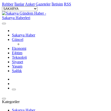
Rehber
İlanlar
Anket
Gazeteler
İletişim
RSS
Sakarya Haber
Güncel
Ekonomi
Eğitim
Teknoloji
Siyaset
Yaşam
Sağlık
Kategoriler
Sakarya Haber