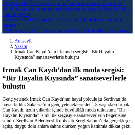
13:33
ASRİAD Sakarya, Şam’da yeni ticaret köprüleri kuruyor
12:25
Sakarya'nın otomotiv sektöründeki öncü ismi Fikret Bülbül'e
anlamlı ziyaret
11:05
MÜSİAD Sakarya'dan Akyazı'da güç birliği ve ekonomi
mesaisi
22:00
Murat EKŞİ: “Karasu’nun sesi SATSO’da daha gür çıkacak”
Anasayfa
Yaşam
Irmak Can Kaydı’dan ilk moda sergisi: “Bir Hayalin
Kıyısında” sanatseverlerle buluştu
Irmak Can Kaydı’dan ilk moda sergisi:
“Bir Hayalin Kıyısında” sanatseverlerle
buluştu
Genç yetenek Irmak Can Kaydı’nın hayal yolculuğu Serdivan’da
hayat buldu. Sakarya’nın genç yeteneklerinden 18 yaşındaki Irmak
Can Kaydı, uzun yıllardır içinde büyüttüğü moda tutkusunu “Bir
Hayalin Kıyısında” isimli ilk sergisiyle sanatseverlerin beğenisine
sundu. Serdivan Belediyesi Kubbealtı Sergi Salonu’nda gerçekleşen
açılış, duygu dolu anlara sahne olurken yoğun katılımla dikkat çekti.