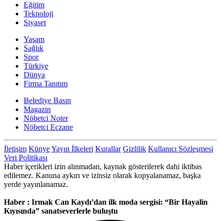
Eğitim
Teknoloji
Siyaset
Yaşam
Sağlık
Spor
Türkiye
Dünya
Firma Tanıtım
Belediye Basın
Magazin
Nöbetci Noter
Nöbetci Eczane
İletişim
Künye
Yayın İlkeleri
Kurallar
Gizlilik
Kullanıcı Sözleşmesi
Veri Politikası
Haber içerikleri izin alınmadan, kaynak gösterilerek dahi iktibas
edilemez. Kanuna aykırı ve izinsiz olarak kopyalanamaz, başka
yerde yayınlanamaz.
Haber : Irmak Can Kaydı’dan ilk moda sergisi: “Bir Hayalin
Kıyısında” sanatseverlerle buluştu