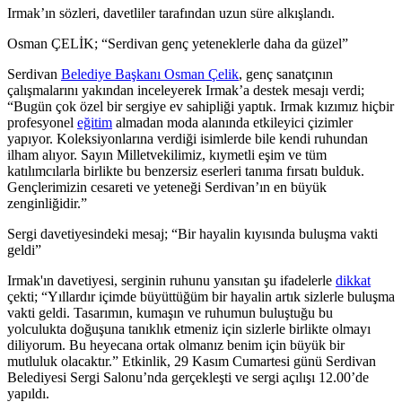
Irmak’ın sözleri, davetliler tarafından uzun süre alkışlandı.
Osman ÇELİK; “Serdivan genç yeteneklerle daha da güzel”
Serdivan
Belediye Başkanı Osman Çelik
, genç sanatçının
çalışmalarını yakından inceleyerek Irmak’a destek mesajı verdi;
“Bugün çok özel bir sergiye ev sahipliği yaptık. Irmak kızımız hiçbir
profesyonel
eğitim
almadan moda alanında etkileyici çizimler
yapıyor. Koleksiyonlarına verdiği isimlerde bile kendi ruhundan
ilham alıyor. Sayın Milletvekilimiz, kıymetli eşim ve tüm
katılımcılarla birlikte bu benzersiz eserleri tanıma fırsatı bulduk.
Gençlerimizin cesareti ve yeteneği Serdivan’ın en büyük
zenginliğidir.”
Sergi davetiyesindeki mesaj; “Bir hayalin kıyısında buluşma vakti
geldi”
Irmak'ın davetiyesi, serginin ruhunu yansıtan şu ifadelerle
dikkat
çekti; “Yıllardır içimde büyüttüğüm bir hayalin artık sizlerle buluşma
vakti geldi. Tasarımın, kumaşın ve ruhumun buluştuğu bu
yolculukta doğuşuna tanıklık etmeniz için sizlerle birlikte olmayı
diliyorum. Bu heyecana ortak olmanız benim için büyük bir
mutluluk olacaktır.” Etkinlik, 29 Kasım Cumartesi günü Serdivan
Belediyesi Sergi Salonu’nda gerçekleşti ve sergi açılışı 12.00’de
yapıldı.