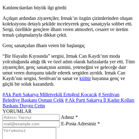
Katılımcılardan büyük ilgi gördü
Açılışın ardından ziyaretçiler, Irmak’ın özgün çizimlerinden oluşan
koleksiyonu detaylı şekilde inceleyerek genç sanatçıyla sohbet etti.
Sergi, özellikle gençlere ilham veren atmosferi, cesaret ve üretim
temalı çalışmalarıyla dikkat çekti.
Genç sanatçıdan ilham veren bir başlangıç
“Bir Hayalin Kıyısında” sergisi, Irmak Can Kaydı’nın moda
yolculuğunda attığı ilk ve özel adım olarak hafızalarda yer etti. Tüm
ziyaretçiler, genç sanatçının azmini, yeteneğini ve geleceğe dair
umut veren duruşunu takdir ederek sergiden ayrıldı. Irmak Can
Kaydı’nın sergisi, Serdivan’ın sanat ve
kültür
hayatına genç ve
güçlü bir soluk kazandırdı.
#Ak Parti Sakarya Milletvekili Ertuğrul Kocacık
# Serdivan
Belediye Başkanı Osman Çelik
# Ak Parti Sakarya İl Kadın Kolları
Başkanı Duygu Çetin
YORUMLAR
Adınız *
E-Posta Adresiniz *