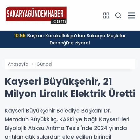
karya Nakliyat Şirketi
10:55
Başkan Karakullukçu’dan Sakarya Muşlular
Derneği’ne ziyaret
Anasayfa
Güncel
Kayseri Büyükşehir, 21
Milyon Liralık Elektrik Üretti
Kayseri Büyükşehir Belediye Başkanı Dr.
Memduh Büyükkılıç, KASKİ'ye bağlı Kayseri İleri
Biyolojik Atıksu Arıtma Tesisi'nde 2024 yılında
arıtılan atık sulardan elde edilen birincil