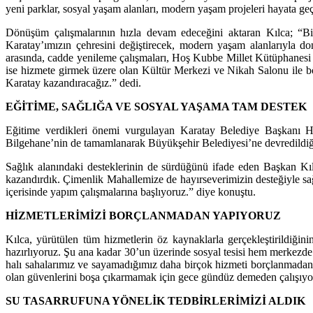
yeni parklar, sosyal yaşam alanları, modern yaşam projeleri hayata geçir
Dönüşüm çalışmalarının hızla devam edeceğini aktaran Kılca; “Bi
Karatay’ımızın çehresini değiştirecek, modern yaşam alanlarıyla d
arasında, cadde yenileme çalışmaları, Hoş Kubbe Millet Kütüphanesi
ise hizmete girmek üzere olan Kültür Merkezi ve Nikah Salonu ile b
Karatay kazandıracağız.” dedi.
EĞİTİME, SAĞLIĞA VE SOSYAL YAŞAMA TAM DESTEK
Eğitime verdikleri önemi vurgulayan Karatay Belediye Başkanı Ha
Bilgehane’nin de tamamlanarak Büyükşehir Belediyesi’ne devredildiğin
Sağlık alanındaki desteklerinin de sürdüğünü ifade eden Başkan Kılca
kazandırdık. Çimenlik Mahallemize de hayırseverimizin desteğiyle sa
içerisinde yapım çalışmalarına başlıyoruz.” diye konuştu.
HİZMETLERİMİZİ BORÇLANMADAN YAPIYORUZ
Kılca, yürütülen tüm hizmetlerin öz kaynaklarla gerçekleştirildiğini
hazırlıyoruz. Şu ana kadar 30’un üzerinde sosyal tesisi hem merkezd
halı sahalarımız ve sayamadığımız daha birçok hizmeti borçlanmadan,
olan güvenlerini boşa çıkarmamak için gece gündüz demeden çalışıyor
SU TASARRUFUNA YÖNELİK TEDBİRLERİMİZİ ALDIK