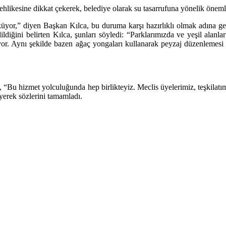
hlikesine dikkat çekerek, belediye olarak su tasarrufuna yönelik önemli 
yor,” diyen Başkan Kılca, bu duruma karşı hazırlıklı olmak adına gerekl
ildiğini belirten Kılca, şunları söyledi: “Parklarımızda ve yeşil alanl
tiyor. Aynı şekilde bazen ağaç yongaları kullanarak peyzaj düzenlemesi 
, “Bu hizmet yolculuğunda hep birlikteyiz. Meclis üyelerimiz, teşkilat
iyerek sözlerini tamamladı.