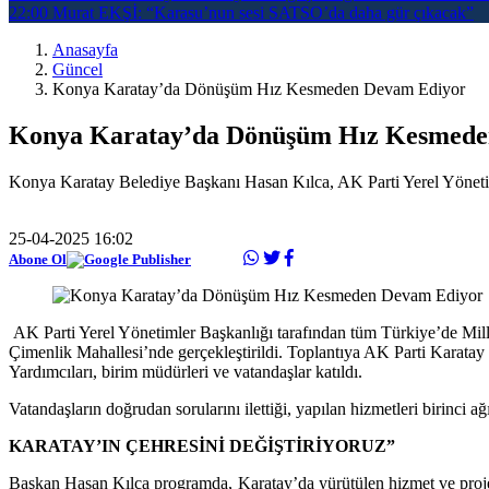
22:00
Murat EKŞİ: “Karasu’nun sesi SATSO’da daha gür çıkacak”
Anasayfa
Güncel
Konya Karatay’da Dönüşüm Hız Kesmeden Devam Ediyor
Konya Karatay’da Dönüşüm Hız Kesmede
Konya Karatay Belediye Başkanı Hasan Kılca, AK Parti Yerel Yöneti
25-04-2025 16:02
Abone Ol
AK Parti Yerel Yönetimler Başkanlığı tarafından tüm Türkiye’de Mill
Çimenlik Mahallesi’nde gerçekleştirildi. Toplantıya AK Parti Karata
Yardımcıları, birim müdürleri ve vatandaşlar katıldı.
Vatandaşların doğrudan sorularını ilettiği, yapılan hizmetleri birinci a
KARATAY’IN ÇEHRESİNİ DEĞİŞTİRİYORUZ”
Başkan Hasan Kılca programda, Karatay’da yürütülen hizmet ve projele