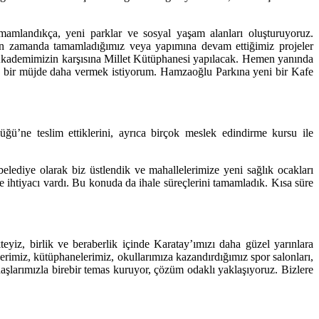
amlandıkça, yeni parklar ve sosyal yaşam alanları oluşturuyoruz.
akın zamanda tamamladığımız veya yapımına devam ettiğimiz projeler
 Akademimizin karşısına Millet Kütüphanesi yapılacak. Hemen yanında
ze bir müjde daha vermek istiyorum. Hamzaoğlu Parkına yeni bir Kafe
’ne teslim ettiklerini, ayrıca birçok meslek edindirme kursu ile
belediye olarak biz üstlendik ve mahallelerimize yeni sağlık ocakları
ihtiyacı vardı. Bu konuda da ihale süreçlerini tamamladık. Kısa süre
teyiz, birlik ve beraberlik içinde Karatay’ımızı daha güzel yarınlara
imiz, kütüphanelerimiz, okullarımıza kazandırdığımız spor salonları,
şlarımızla birebir temas kuruyor, çözüm odaklı yaklaşıyoruz. Bizlere