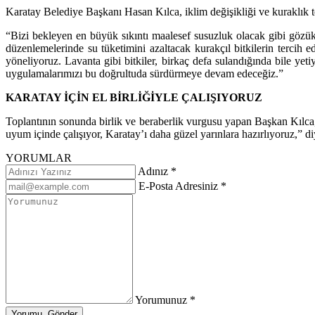
Karatay Belediye Başkanı Hasan Kılca, iklim değişikliği ve kuraklık te
“Bizi bekleyen en büyük sıkıntı maalesef susuzluk olacak gibi gözükü
düzenlemelerinde su tüketimini azaltacak kurakçıl bitkilerin tercih ed
yöneliyoruz. Lavanta gibi bitkiler, birkaç defa sulandığında bile ye
uygulamalarımızı bu doğrultuda sürdürmeye devam edeceğiz.”
KARATAY İÇİN EL BİRLİĞİYLE ÇALIŞIYORUZ
Toplantının sonunda birlik ve beraberlik vurgusu yapan Başkan Kılca
uyum içinde çalışıyor, Karatay’ı daha güzel yarınlara hazırlıyoruz,” d
YORUMLAR
Adınız *
E-Posta Adresiniz *
Yorumunuz *