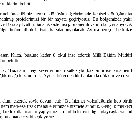
diklerini belirtti.
rinci önceliğimiz kentsel dönüşüm. Şehrimizde kentsel dönüşüm tam
onatılmış projelerimizi bir bir hayata geçiriyoruz. Bu bölgemizde y
 ve Karatay Kültür Sanat Akademisi gibi önemli yatırımlar yer alıyor.
ölgenin önemli bir ihtiyacı karşılanmış olacak. Ayrıca hemşehrilerimi
san Kılca, bugüne kadar 8 okul inşa ederek Milli Eğitim Müdürlüğü
i belirtti.
, “Bazılarını hayırseverlerimizin katkısıyla, bazılarını ise tamamen 
ğlık ocağı kazandırdık. Ayrıca bölgede ciddi anlamda dükkan ve eczane 
n altını çizerek şöyle devam etti; “Bu hizmet yolculuğunda hep birlik
e hem merkeze uzak mahallelerimizde hizmete sunduk. Gençlik merkezler
 kredi kullanmadan yapıyoruz. Gönül belediyeciliği anlayışıyla vatanda
, bu emanete sahip çıkıyoruz.”