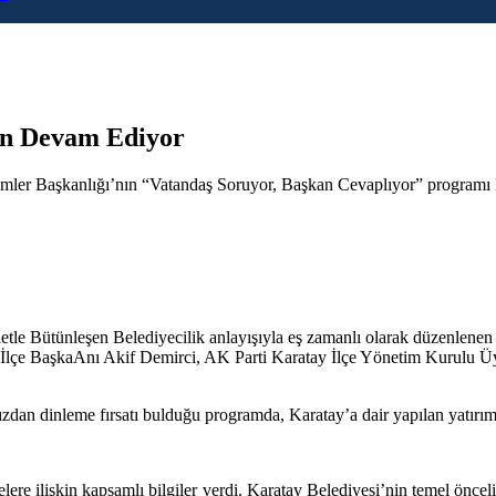
n Devam Ediyor
mler Başkanlığı’nın “Vatandaş Soruyor, Başkan Cevaplıyor” programı k
etle Bütünleşen Belediyecilik anlayışıyla eş zamanlı olarak düzenlene
y İlçe BaşkaAnı Akif Demirci, AK Parti Karatay İlçe Yönetim Kurulu Üy
ğızdan dinleme fırsatı bulduğu programda, Karatay’a dair yapılan yatırıml
re ilişkin kapsamlı bilgiler verdi. Karatay Belediyesi’nin temel öncel