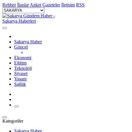
Rehber
İlanlar
Anket
Gazeteler
İletişim
RSS
Sakarya Haber
Güncel
Ekonomi
Eğitim
Teknoloji
Siyaset
Yaşam
Sağlık
Kategoriler
Sakarya Haber