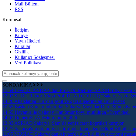
Mail Bülteni
RSS
Kurumsal
İletişim
Künye
Yayın İlkeleri
Kurallar
Gizlilik
Kullanıcı Sözleşmesi
Veri Politikası
SONDAKİKA
15:54
Levent CANDAN'dan Prof. Dr. Mehmet SARIBIYIK'a vefa zi
12:02
SUBÜ Rektör Adayı Prof. Dr. Ali ÇORUH; “Sakarya’ya değer ka
14:26
Akarslanlar Tur’dan şehit ve gazi ailelerine anlamlı destek
10:55
Başkan Karakullukçu’dan Sakarya Muşlular Derneği’ne ziyare
14:55
Havanur ile Çağatay Han ömür boyu mutluluğa "Evet" dedi
14:02
Demetoğlu Ailesinin mutlu günü
13:33
ASRİAD Sakarya, Şam’da yeni ticaret köprüleri kuruyor
12:25
Sakarya'nın otomotiv sektöründeki öncü ismi Fikret Bülbül'e an
11:05
MÜSİAD Sakarya'dan Akyazı'da güç birliği ve ekonomi mesai