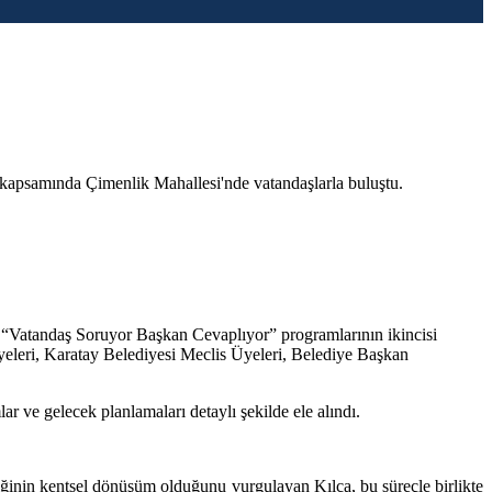
apsamında Çimenlik Mahallesi'nde vatandaşlarla buluştu.
n “Vatandaş Soruyor Başkan Cevaplıyor” programlarının ikincisi
eleri, Karatay Belediyesi Meclis Üyeleri, Belediye Başkan
ar ve gelecek planlamaları detaylı şekilde ele alındı.
iğinin kentsel dönüşüm olduğunu vurgulayan Kılca, bu süreçle birlikte