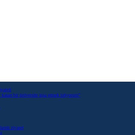
yareti
tan bir üniversite inşa etmek istiyorum”
t
lamlı ziyaret
si