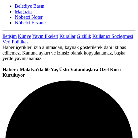
Belediye Basın
Magazin
Nöbetci Noter
Nöbetci Eczane
İletişim
Künye
Yayın İlkeleri
Kurallar
Gizlilik
Kullanıcı Sözleşmesi
Veri Politikası
Haber içerikleri izin alınmadan, kaynak gösterilerek dahi iktibas
edilemez. Kanuna aykırı ve izinsiz olarak kopyalanamaz, başka
yerde yayınlanamaz.
Haber : Malatya'da 60 Yaş Üstü Vatandaşlara Özel Koro
Kuruluyor