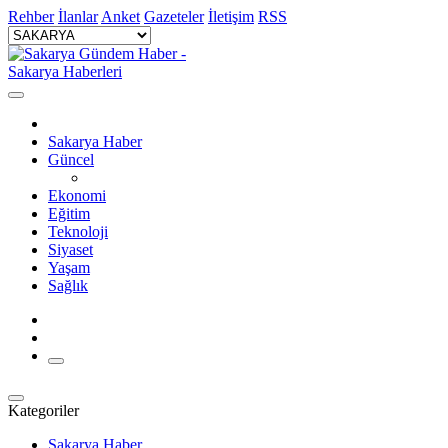
Rehber
İlanlar
Anket
Gazeteler
İletişim
RSS
Sakarya Haber
Güncel
Ekonomi
Eğitim
Teknoloji
Siyaset
Yaşam
Sağlık
Kategoriler
Sakarya Haber