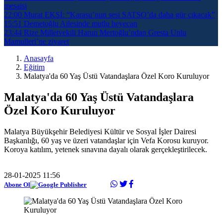
mesaisi
22:00
Murat EKŞİ: “Karasu’nun sesi SATSO’da daha gür çıkacak”
15:51
Demetoğlu Ailesinde mutlu heyecan
23:44
Rize Milletvekili Harun Mertoğlu’ndan Gresta Unlu
Mamulleri’ne ziyaret
Anasayfa
Eğitim
Malatya'da 60 Yaş Üstü Vatandaşlara Özel Koro Kuruluyor
Malatya'da 60 Yaş Üstü Vatandaşlara
Özel Koro Kuruluyor
Malatya Büyükşehir Belediyesi Kültür ve Sosyal İşler Dairesi
Başkanlığı, 60 yaş ve üzeri vatandaşlar için Vefa Korosu kuruyor.
Koroya katılım, yetenek sınavına dayalı olarak gerçekleştirilecek.
28-01-2025 11:56
Abone Ol