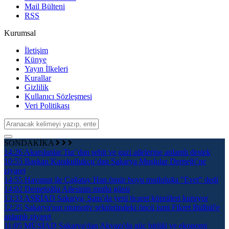
Mail Bülteni
RSS
Kurumsal
İletişim
Künye
Yayın İlkeleri
Kurallar
Gizlilik
Kullanıcı Sözleşmesi
Veri Politikası
SONDAKİKA
14:26
Akarslanlar Tur’dan şehit ve gazi ailelerine anlamlı destek
10:55
Başkan Karakullukçu’dan Sakarya Muşlular Derneği’ne
ziyaret
14:55
Havanur ile Çağatay Han ömür boyu mutluluğa "Evet" dedi
14:02
Demetoğlu Ailesinin mutlu günü
13:33
ASRİAD Sakarya, Şam’da yeni ticaret köprüleri kuruyor
12:25
Sakarya'nın otomotiv sektöründeki öncü ismi Fikret Bülbül'e
anlamlı ziyaret
11:05
MÜSİAD Sakarya'dan Akyazı'da güç birliği ve ekonomi