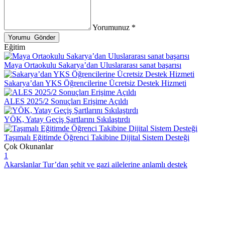
Yorumunuz *
Eğitim
Maya Ortaokulu Sakarya’dan Uluslararası sanat başarısı
Sakarya’dan YKS Öğrencilerine Ücretsiz Destek Hizmeti
ALES 2025/2 Sonuçları Erişime Açıldı
YÖK, Yatay Geçiş Şartlarını Sıkılaştırdı
Taşımalı Eğitimde Öğrenci Takibine Dijital Sistem Desteği
Çok Okunanlar
1
Akarslanlar Tur’dan şehit ve gazi ailelerine anlamlı destek