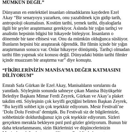
MÜMKÜN DEĞİL”
Dünyanın en entelektüel insanları olmadıklarını kaydeden Ezel
Akay “Bir senaryoyu yazarken, onu yazabilmek için gidip tarih,
antropoloji okumalısın. Kostüm tarihi, yemek tarihi, diyaloglarla
ilgili bir şeyler araştırmanız gerekiyor. Aslında bir yığın tarihçi ve
analistin hepsinin bilgisi bir hikayede birleşiyor. İnsanların o
dönemde bir tane elbisesi var. Onu da mümkün olduğunca süslüyor.
Bunların hepsini biz araştırarak öğrendik. Bir filmin içinde bir yığın
araştırmanın sonucu var. Onlar hikayeye dönüşmüş. Tarihçi olmadan
tarihi film yapmak söz konusu değil. Dünyadaki bütün tarihi filmler
içinde muazzam bir araştırma var” diye konuştu.
“FİKİRLERİNİZİN MANİSA’MA DEĞER KATMASINI
DİLİYORUM”
Emrah Safa Gürkan ile Ezel Akay, Manisalıların sorularını da
yanıtladı. Söyleşinin sonunda sahneye çıkan Manisa Büyükşehir
Belediye Başkanı Mimar Ferdi Zeyrek, Gürkan ve Akay’a plaket
takdim etti. Söyleşinin çok keyifli geçtiğini belirten Başkan Zeyrek,
“Bu keyifli sohbet için çok teşekkür ediyorum. Mesir Festivali’ne
‘Dolu Dolu Festival’ demiştik. Bu Festivali siz de bilgilerinizle,
sohbetinizle doldurduğunuz için çok teşekkür ediyorum. Sizleri
gerçekten merakla bekleyen pırıl pırıl gözler görüyorum. Bunun bir
daha tekrarlanmasını, sizin fikirlerinizi ve düşüncelerinizin