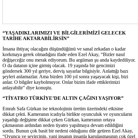
“YAŞADIKLARIMIZI VE BİLGİLERİMİZİ GELECEK
TARİHE AKTARABİLİRSİN”
İnsana ihtiyaç olacağını düşündüğünü ve sanal zekadan o kadar
korkmaya gerek olmadığını ifade eden Ezel Akay, “Bizler nasıl
değişeceğiz onu merak ediyorum. Bu argüman şu anda kaydediliyor.
O da datanın içine girmiş olacak. 19 yaşında bir gencimizi
göndersek 300 yıl geriye, derviş sayarlar bilgisiyle. Anlattığı bazı
şeyleri anlamazlar. Ama bizden 100 yıl sonra yaşayacak kişi, bizi
anlar. O bilgiler kaybolmuyor. Onlar bizim ifade ettiklerimizi
anlayabilir” diye konuştu.
“TİYATRO TÜRKİYE’DE ALTIN ÇAĞINI YAŞIYOR”
Emrah Safa Gürkan ise teknolojinin üretim üzerindeki etkisine
dikkat çekti. Kameranın icadıyla birlikte oyunculuk ve oyuncuların
yaşadığı değişime dikkat çeken Gürkan, kameranın ortaya
çıkmasının ardından neden tiyatro yapılmaya devam edildiğini
sordu. Bunun çok basit bir nedeni olduğunu dile getiren Ezel Akay,
“Oyuncu ve seyircinin, yani insanın insanla karşılaşmasının çok özel