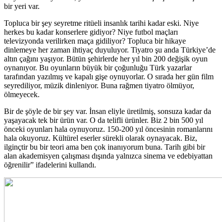
bir yeri var.
Topluca bir şey seyretme ritüeli insanlık tarihi kadar eski. Niye
herkes bu kadar konserlere gidiyor? Niye futbol maçları
televizyonda verilirken maça gidiliyor? Topluca bir hikaye
dinlemeye her zaman ihtiyaç duyuluyor. Tiyatro şu anda Türkiye’de
altın çağını yaşıyor. Bütün şehirlerde her yıl bin 200 değişik oyun
oynanıyor. Bu oyunların büyük bir çoğunluğu Türk yazarlar
tarafından yazılmış ve kapalı gişe oynuyorlar. O sırada her gün film
seyrediliyor, müzik dinleniyor. Buna rağmen tiyatro ölmüyor,
ölmeyecek.
Bir de şöyle de bir şey var. İnsan eliyle üretilmiş, sonsuza kadar da
yaşayacak tek bir ürün var. O da telifli ürünler. Biz 2 bin 500 yıl
önceki oyunları hala oynuyoruz. 150-200 yıl öncesinin romanlarını
hala okuyoruz. Kültürel eserler sürekli olarak oynayacak. Biz,
ilginçtir bu bir teori ama ben çok inanıyorum buna. Tarih gibi bir
alan akademisyen çalışması dışında yalnızca sinema ve edebiyattan
öğrenilir” ifadelerini kullandı.