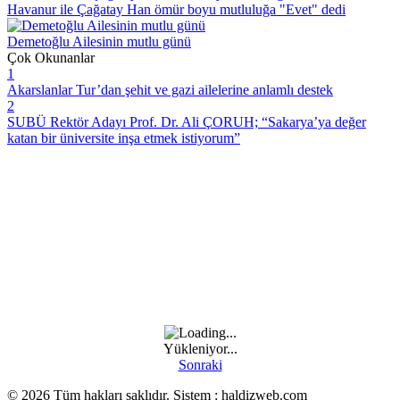
Havanur ile Çağatay Han ömür boyu mutluluğa "Evet" dedi
Demetoğlu Ailesinin mutlu günü
Çok Okunanlar
1
Akarslanlar Tur’dan şehit ve gazi ailelerine anlamlı destek
2
SUBÜ Rektör Adayı Prof. Dr. Ali ÇORUH; “Sakarya’ya değer
katan bir üniversite inşa etmek istiyorum”
Yükleniyor...
Sonraki
© 2026 Tüm hakları saklıdır. Sistem : haldizweb.com