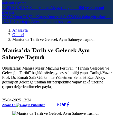
anlamlı ziyaret
11:05
MÜSİAD Sakarya'dan Akyazı'da güç birliği ve ekonomi
mesaisi
22:00
Murat EKŞİ: “Karasu’nun sesi SATSO’da daha gür çıkacak”
15:51
Demetoğlu Ailesinde mutlu heyecan
Anasayfa
Güncel
Manisa’da Tarih ve Gelecek Aynı Sahneye Taşındı
Manisa’da Tarih ve Gelecek Aynı
Sahneye Taşındı
Uluslararası Manisa Mesir Macunu Festivali, “Tarihin Geleceği ve
Geleceğin Tarihi” başlıklı söyleşiye ev sahipliği yaptı. Tarihçi-Yazar
Prof. Dr. Emrah Safa Gürkan ile Yönetmen-Senarist Ezel Akay,
geçmişten geleceğe uzanan bir perspektifte yapay zekâ üzerine
çarpıcı değerlendirmeler paylaştı.
25-04-2025 13:24
Abone Ol