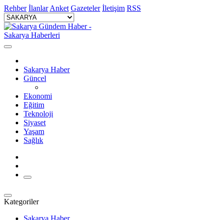
Rehber
İlanlar
Anket
Gazeteler
İletişim
RSS
Sakarya Haber
Güncel
Ekonomi
Eğitim
Teknoloji
Siyaset
Yaşam
Sağlık
Kategoriler
Sakarya Haber