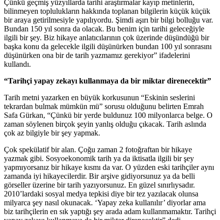
Çünkü geçmiş yüzyıllarda tarihi araştırmalar kayıp metinlerin,
bilinmeyen toplulukların hakkında toplanan bilgilerin küçük küçük
bir araya getirilmesiyle yapılıyordu. Şimdi aşırı bir bilgi bolluğu var.
Bundan 150 yıl sonra da olacak. Bu benim için tarihi geleceğiyle
ilgili bir şey. Biz hikaye anlatıcılarının çok üzerinde düşündüğü bir
başka konu da gelecekle ilgili düşünürken bundan 100 yıl sonrasını
düşünürken ona bir de tarih yazmamız gerekiyor” ifadelerini
kullandı.
“Tarihçi yapay zekayı kullanmaya da bir miktar direnecektir”
Tarih metni yazarken en büyük korkusunun “Eskinin seslerini
tekrardan bulmak mümkün mü” sorusu olduğunu belirten Emrah
Safa Gürkan, “Çünkü bir yerde buldunuz 100 milyonlarca belge. O
zaman söylenen birçok şeyin yanlış olduğu çıkacak. Tarih aslında
çok az bilgiyle bir şey yapmak.
Çok spekülatif bir alan. Çoğu zaman 2 fotoğraftan bir hikaye
yazmak gibi. Sosyoekonomik tarih ya da iktisatla ilgili bir şey
yapmıyorsanız bir hikaye kısmı da var. O yüzden eski tarihçiler aynı
zamanda iyi hikayecilerdir. Bir arşive gidiyorsunuz ya da belli
görseller üzerine bir tarih yazıyorsunuz. En güzel sınırlıysadır.
2010’lardaki sosyal medya tepkisi diye bir tez yazılacak olunsa
milyarca şey nasıl okunacak. ‘Yapay zeka kullanılır’ diyorlar ama
biz tarihçilerin en sık yaptığı şey arada adam kullanmamaktır. Tarihçi