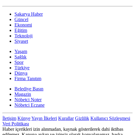
Sakarya Haber
Güncel
Ekonomi
Eğitim
Teknoloji
Siyaset
Yaşam
Sağlık
Spor
Türkiye
Dünya
Firma Tanıtım
Belediye Basın
Magazin
Nöbetci Noter
Nöbetci Eczane
İletişim
Künye
Yayın İlkeleri
Kurallar
Gizlilik
Kullanıcı Sözleşmesi
Veri Politikası
Haber içerikleri izin alınmadan, kaynak gösterilerek dahi iktibas
edilemez. Kanuna aykırı ve izinsiz olarak kopyalanamaz, başka