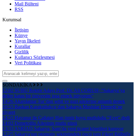
Mail Bülteni
RSS
Kurumsal
İletişim
Künye
Yayın İlkeleri
Kurallar
Gizlilik
Kullanıcı Sözleşmesi
Veri Politikası
SONDAKİKA
12:02
SUBÜ Rektör Adayı Prof. Dr. Ali ÇORUH; “Sakarya’ya
değer katan bir üniversite inşa etmek istiyorum”
14:26
Akarslanlar Tur’dan şehit ve gazi ailelerine anlamlı destek
10:55
Başkan Karakullukçu’dan Sakarya Muşlular Derneği’ne
ziyaret
14:55
Havanur ile Çağatay Han ömür boyu mutluluğa "Evet" dedi
14:02
Demetoğlu Ailesinin mutlu günü
13:33
ASRİAD Sakarya, Şam’da yeni ticaret köprüleri kuruyor
12:25
Sakarya'nın otomotiv sektöründeki öncü ismi Fikret Bülbül'e