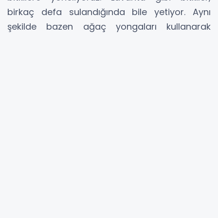
birkaç defa sulandığında bile yetiyor. Aynı
şekilde bazen ağaç yongaları kullanarak
peyzaj düzenlemesi yapıyoruz. Konya’nın iklim
şartlarına uygun bitkileri seçerek, peyzaj
uygulamalarımızı bu doğrultuda sürdürmeye
devam edeceğiz.”
KARATAY İÇİN EL BİRLİĞİYLE ÇALIŞIYORUZ
Toplantının sonunda birlik ve beraberlik
vurgusu yapan Başkan Kılca, “Bu hizmet
yolculuğunda hep birlikteyiz. Meclis üyelerimiz,
teşkilatımız, muhtarlarımız, kamu kurumlarımız
ve Büyükşehir Belediyemiz ile uyum içinde
çalışıyor, Karatay’ı daha güzel yarınlara