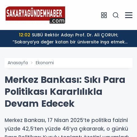
Nakliyat Şirketi
12:02
SUBÜ Rektör Adayı Prof. Dr. Ali ÇORUH;
“Sakarya’ya değer katan bir üniversite inşa etmek
istiyorum”
Anasayfa
Ekonomi
Merkez Bankası: Sıkı Para
Politikası Kararlılıkla
Devam Edecek
Merkez Bankası, 17 Nisan 2025’te politika faizini
yüzde 42,5’ten yüzde 46’ya çıkararak, o günkü