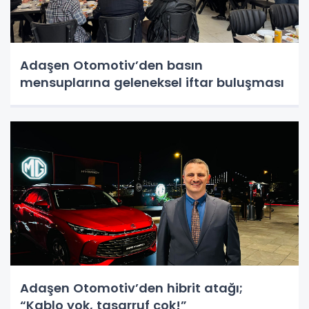
Adaşen Otomotiv’den basın
mensuplarına geleneksel iftar buluşması
Adaşen Otomotiv’den hibrit atağı;
“Kablo yok, tasarruf çok!”