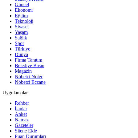
Güncel
Ekonomi
Eğitim
Teknoloji
Siyaset
Yaşam
Sağlık
Spor
Türkiye
Dünya
Firma Tanıtım
Belediye Basın
Magazin
Nöbetci Noter
Nöbetci Eczane
Uygulamalar
Rehber
İlanlar
Anket
Namaz
Gazeteler
Sitene Ekle
Puan Durumları