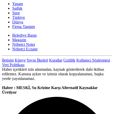
Yaşam
Sağlık
Spor
Türkiye
Dünya
Firma Tanıtım
Belediye Basın
Magazin
Nöbetci Noter
Nöbetci Eczane
İletişim
Künye
Yayın İlkeleri
Kurallar
Gizlilik
Kullanıcı Sözleşmesi
Veri Politikası
Haber içerikleri izin alınmadan, kaynak gösterilerek dahi iktibas
edilemez. Kanuna aykırı ve izinsiz olarak kopyalanamaz, başka
yerde yayınlanamaz.
Haber : MESKİ, Su Krizine Karşı Alternatif Kaynaklar
Üretiyor