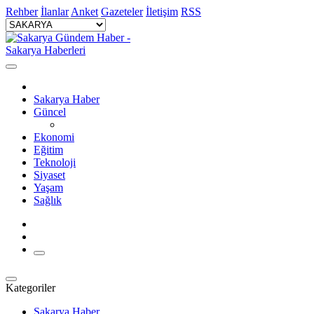
Rehber
İlanlar
Anket
Gazeteler
İletişim
RSS
Sakarya Haber
Güncel
Ekonomi
Eğitim
Teknoloji
Siyaset
Yaşam
Sağlık
Kategoriler
Sakarya Haber