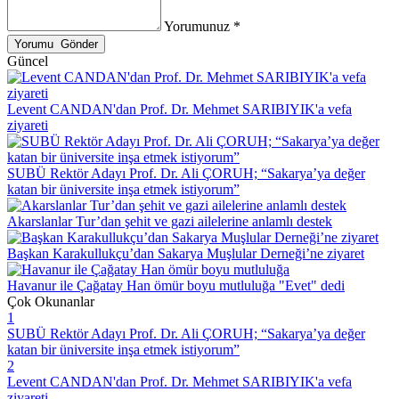
Yorumunuz *
Güncel
Levent CANDAN'dan Prof. Dr. Mehmet SARIBIYIK'a vefa
ziyareti
SUBÜ Rektör Adayı Prof. Dr. Ali ÇORUH; “Sakarya’ya değer
katan bir üniversite inşa etmek istiyorum”
Akarslanlar Tur’dan şehit ve gazi ailelerine anlamlı destek
Başkan Karakullukçu’dan Sakarya Muşlular Derneği’ne ziyaret
Havanur ile Çağatay Han ömür boyu mutluluğa "Evet" dedi
Çok Okunanlar
1
SUBÜ Rektör Adayı Prof. Dr. Ali ÇORUH; “Sakarya’ya değer
katan bir üniversite inşa etmek istiyorum”
2
Levent CANDAN'dan Prof. Dr. Mehmet SARIBIYIK'a vefa
ziyareti