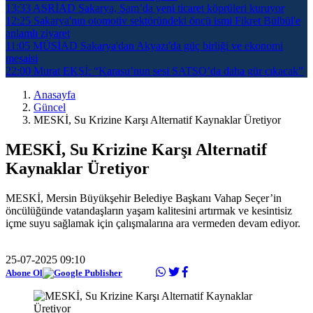
13:33
ASRİAD Sakarya, Şam’da yeni ticaret köprüleri kuruyor
12:25
Sakarya'nın otomotiv sektöründeki öncü ismi Fikret Bülbül'e
anlamlı ziyaret
11:05
MÜSİAD Sakarya'dan Akyazı'da güç birliği ve ekonomi
mesaisi
22:00
Murat EKŞİ: “Karasu’nun sesi SATSO’da daha gür çıkacak”
Anasayfa
Güncel
MESKİ, Su Krizine Karşı Alternatif Kaynaklar Üretiyor
MESKİ, Su Krizine Karşı Alternatif
Kaynaklar Üretiyor
MESKİ, Mersin Büyükşehir Belediye Başkanı Vahap Seçer’in
öncülüğünde vatandaşların yaşam kalitesini artırmak ve kesintisiz
içme suyu sağlamak için çalışmalarına ara vermeden devam ediyor.
25-07-2025 09:10
Abone Ol