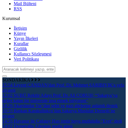
Mail Bülteni
RSS
Kurumsal
İletişim
Künye
Yayın İlkeleri
Kurallar
Gizlilik
Kullanıcı Sözleşmesi
Veri Politikası
SONDAKİKA
15:54
Levent CANDAN'dan Prof. Dr. Mehmet SARIBIYIK'a vefa
ziyareti
12:02
SUBÜ Rektör Adayı Prof. Dr. Ali ÇORUH; “Sakarya’ya
değer katan bir üniversite inşa etmek istiyorum”
14:26
Akarslanlar Tur’dan şehit ve gazi ailelerine anlamlı destek
10:55
Başkan Karakullukçu’dan Sakarya Muşlular Derneği’ne
ziyaret
14:55
Havanur ile Çağatay Han ömür boyu mutluluğa "Evet" dedi
14:02
Demetoğlu Ailesinin mutlu günü