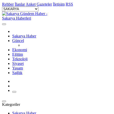
Rehber
İlanlar
Anket
Gazeteler
İletişim
RSS
Sakarya Haber
Güncel
Ekonomi
Eğitim
Teknoloji
Siyaset
Yaşam
Sağlık
Kategoriler
Sakarya Haber