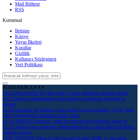
Mail Bülteni
RSS
Kurumsal
İletişim
Künye
Yayın İlkeleri
Kurallar
Gizlilik
Kullanıcı Sözleşmesi
Veri Politikası
SONDAKİKA
14:26
Akarslanlar Tur’dan şehit ve gazi ailelerine anlamlı destek
10:55
Başkan Karakullukçu’dan Sakarya Muşlular Derneği’ne
ziyaret
14:55
Havanur ile Çağatay Han ömür boyu mutluluğa "Evet" dedi
14:02
Demetoğlu Ailesinin mutlu günü
13:33
ASRİAD Sakarya, Şam’da yeni ticaret köprüleri kuruyor
12:25
Sakarya'nın otomotiv sektöründeki öncü ismi Fikret Bülbül'e
anlamlı ziyaret
11:05
MÜSİAD Sakarya'dan Akyazı'da güç birliği ve ekonomi