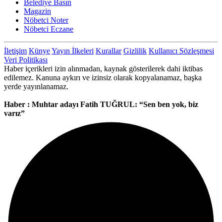
Belediye Basın
Magazin
Nöbetci Noter
Nöbetci Eczane
İletişim
Künye
Yayın İlkeleri
Kurallar
Gizlilik
Kullanıcı Sözleşmesi
Veri Politikası
Haber içerikleri izin alınmadan, kaynak gösterilerek dahi iktibas
edilemez. Kanuna aykırı ve izinsiz olarak kopyalanamaz, başka
yerde yayınlanamaz.
Haber : Muhtar adayı Fatih TUĞRUL: “Sen ben yok, biz
varız”