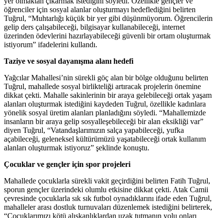
yer olmaktan çıkarmak istediğini söyledi. Özellikle gençler ve
öğrenciler için sosyal alanlar oluşturmayı hedeflediğini belirten
Tuğrul, “Muhtarlığı küçük bir yer gibi düşünmüyorum. Öğrencilerin
gelip ders çalışabileceği, bilgisayar kullanabileceği, internet
üzerinden ödevlerini hazırlayabileceği güvenli bir ortam oluşturmak
istiyorum” ifadelerini kullandı.
Taziye ve sosyal dayanışma alanı hedefi
Yağcılar Mahallesi’nin sürekli göç alan bir bölge olduğunu belirten
Tuğrul, mahallede sosyal birlikteliği artıracak projelerin önemine
dikkat çekti. Mahalle sakinlerinin bir araya gelebileceği ortak yaşam
alanları oluşturmak istediğini kaydeden Tuğrul, özellikle kadınlara
yönelik sosyal üretim alanları planladığını söyledi. “Mahallemizde
insanların bir araya gelip sosyalleşebileceği bir alan eksikliği var”
diyen Tuğrul, “Vatandaşlarımızın salça yapabileceği, yufka
açabileceği, geleneksel kültürümüzü yaşatabileceği ortak kullanım
alanları oluşturmak istiyoruz” şeklinde konuştu.
Çocuklar ve gençler için spor projeleri
Mahallede çocuklarla sürekli vakit geçirdiğini belirten Fatih Tuğrul,
sporun gençler üzerindeki olumlu etkisine dikkat çekti. Atak Camii
çevresinde çocuklarla sık sık futbol oynadıklarını ifade eden Tuğrul,
mahalleler arası dostluk turnuvaları düzenlemek istediğini belirterek,
“Çocuklarımızı kötü alışkanlıklardan uzak tutmanın yolu onları