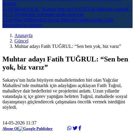
mesaisi
22:00
Murat EKŞİ: “Karasu’nun sesi SATSO’da daha gür çıkacak”
15:51
Demetoğlu Ailesinde mutlu heyecan
23:44
Rize Milletvekili Harun Mertoğlu’ndan Gresta Unlu
Mamulleri’ne ziyaret
Anasayfa
Güncel
Muhtar adayı Fatih TUĞRUL: “Sen ben yok, biz varız”
Muhtar adayı Fatih TUĞRUL: “Sen ben
yok, biz varız”
Sakarya’nın hızla büyüyen mahallelerinden biri olan Yağcılar
Mahallesi’nde muhtarlık için adaylığını açıklayan Fatih Tuğrul,
mahalleye dair hedeflerini ve projelerini anlattı. Uzun yıllardır
vatandaşla iç içe görev yaptığını belirten Tuğrul, mahallede sosyal
dayanışmayı güçlendirecek çalışmalara öncelik vermek istediğini
söyledi.
14-05-2026 11:37
Abone Ol