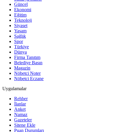
Güncel
Ekonomi
Eğitim
Teknoloji
Siyaset
Yaşam
Sağlık
Spor
Türkiye
Dünya
Firma Tanıtım
Belediye Basın
Magazin
Nöbetci Noter
Nöbetci Eczane
Uygulamalar
Rehber
İlanlar
Anket
Namaz
Gazeteler
Sitene Ekle
Puan Durumları