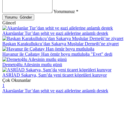
Yorumunuz *
Güncel
Akarslanlar Tur’dan şehit ve gazi ailelerine anlamlı destek
Başkan Karakullukçu’dan Sakarya Muşlular Derneği’ne ziyaret
Havanur ile Çağatay Han ömür boyu mutluluğa "Evet" dedi
Demetoğlu Ailesinin mutlu günü
ASRİAD Sakarya, Şam’da yeni ticaret köprüleri kuruyor
Çok Okunanlar
1
Akarslanlar Tur’dan şehit ve gazi ailelerine anlamlı destek