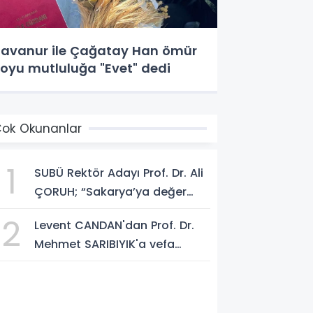
avanur ile Çağatay Han ömür
oyu mutluluğa "Evet" dedi
ok Okunanlar
1
SUBÜ Rektör Adayı Prof. Dr. Ali
ÇORUH; “Sakarya’ya değer
katan bir üniversite inşa
2
Levent CANDAN'dan Prof. Dr.
etmek istiyorum”
Mehmet SARIBIYIK'a vefa
ziyareti