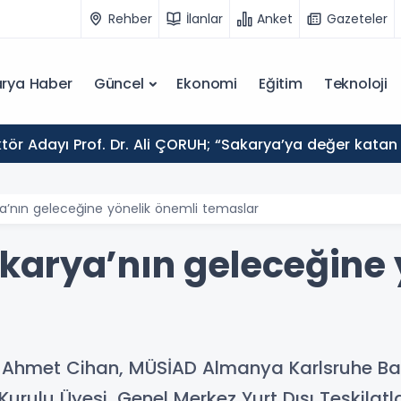
Rehber
İlanlar
Anket
Gazeteler
rya Haber
Güncel
Ekonomi
Eğitim
Teknoloji
tör Adayı Prof. Dr. Ali ÇORUH; “Sakarya’ya değer katan 
a’nın geleceğine yönelik önemli temaslar
arya’nın geleceğine 
 Ahmet Cihan, MÜSİAD Almanya Karlsruhe Ba
urulu Üyesi, Genel Merkez Yurt Dışı Teşkila