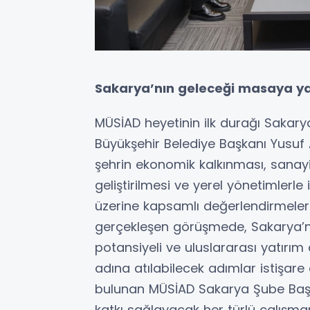
Sakarya’nın geleceği masaya yat
MÜSİAD heyetinin ilk durağı Sakary
Büyükşehir Belediye Başkanı Yusuf
şehrin ekonomik kalkınması, sanayi ya
geliştirilmesi ve yerel yönetimlerle 
üzerine kapsamlı değerlendirmele
gerçekleşen görüşmede, Sakarya’n
potansiyeli ve uluslararası yatırı
adına atılabilecek adımlar istişare
bulunan MÜSİAD Sakarya Şube Başk
katkı sağlayacak her türlü çalışm