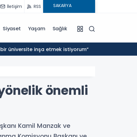
İletişim
RSS
Siyaset
Yaşam
Sağlık
14:26
bir üniversite inşa etmek istiyorum”
Akarsl
yönelik önemli
şkanı Kamil Manzak ve
tlanma Komisyonu Başkanı ve