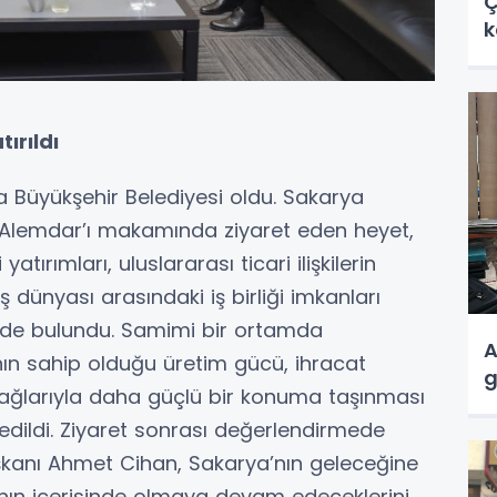
Ç
k
i
ırıldı
a Büyükşehir Belediyesi oldu. Sakarya
 Alemdar’ı makamında ziyaret eden heyet,
tırımları, uluslararası ticari ilişkilerin
iş dünyası arasındaki iş birliği imkanları
rde bulundu. Samimi bir ortamda
A
ın sahip olduğu üretim gücü, ihracat
g
m ağlarıyla daha güçlü bir konuma taşınması
 edildi. Ziyaret sonrası değerlendirmede
anı Ahmet Cihan, Sakarya’nın geleceğine
anın içerisinde olmaya devam edeceklerini