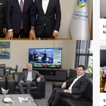
L
M
S