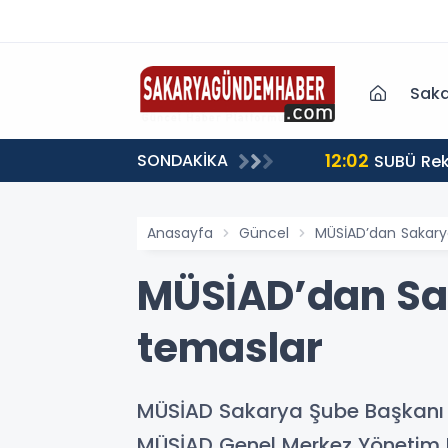
arya Nakliyat Şirketi
Saka
12:02
SONDAKİKA
SUBÜ Rek
Anasayfa
Güncel
MÜSİAD’dan Sakary
MÜSİAD’dan Sak
temaslar
MÜSİAD Sakarya Şube Başkanı
MÜSİAD Genel Merkez Yönetim K