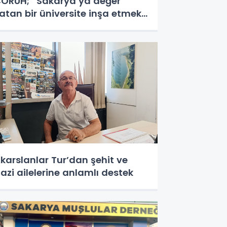
ORUH; “Sakarya’ya değer
atan bir üniversite inşa etmek
stiyorum”
karslanlar Tur’dan şehit ve
azi ailelerine anlamlı destek