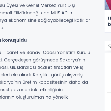
u Üyesi ve Genel Merkez Yurt Dışı
mail Filizfidanoğlu da MÜSİAD’ın
H
arya ekonomisine sağlayabileceği katkılar
b
u.
a konuşuldu
Ç
 Ticaret ve Sanayi Odası Yönetim Kurulu
tti. Gerçekleşen görüşmede Sakarya’nın
ası, uluslararası ticaret fırsatları ve iş
i ele alındı. Karşılıklı görüş alışverişi
akarya’nın üretim kapasitesinin daha da
resel pazarlardaki etkinliğinin
nlarının oluşturulmasına yönelik