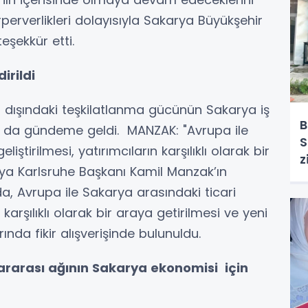
irperverlikleri dolayısıyla Sakarya Büyükşehir
eşekkür etti.
irildi
 dışındaki teşkilatlanma gücünün Sakarya iş
B
r da gündeme geldi. MANZAK: "Avrupa ile
S
eliştirilmesi, yatırımcıların karşılıklı olarak bir
z
nya Karlsruhe Başkanı Kamil Manzak’ın
ıda, Avrupa ile Sakarya arasındaki ticari
rın karşılıklı olarak bir araya getirilmesi ve yeni
rında fikir alışverişinde bulunuldu.
lararası ağının Sakarya ekonomisi için