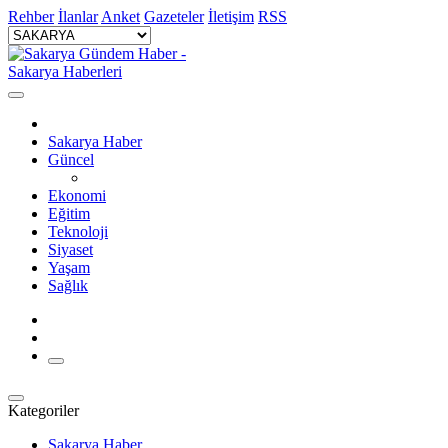
Rehber
İlanlar
Anket
Gazeteler
İletişim
RSS
Sakarya Haber
Güncel
Ekonomi
Eğitim
Teknoloji
Siyaset
Yaşam
Sağlık
Kategoriler
Sakarya Haber