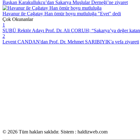
Başkan Karakullukçu’dan Sakarya Muşlular Derneği’ne ziyaret
Havanur ile Çağatay Han ömür boyu mutluluğa "Evet" dedi
Çok Okunanlar
1
SUBÜ Rektör Adayı Prof. Dr. Ali ÇORUH; “Sakarya’ya değer katan bi
2
Levent CANDAN'dan Prof. Dr. Mehmet SARIBIYIK'a vefa ziyareti
© 2026 Tüm hakları saklıdır. Sistem : haldizweb.com