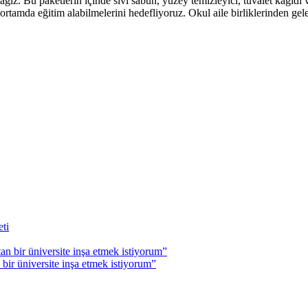
. Bu paketlerin içinde sıvı sabun, yüzey temizleyici, tuvalet kağıdı ve
r ortamda eğitim alabilmelerini hedefliyoruz. Okul aile birliklerinden ge
r üniversite inşa etmek istiyorum”