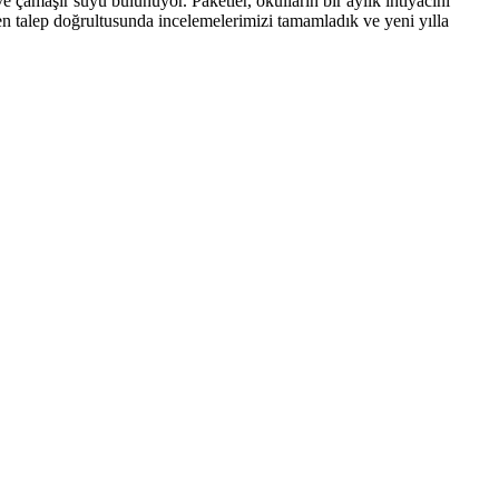
 çamaşır suyu bulunuyor. Paketler, okulların bir aylık ihtiyacını
len talep doğrultusunda incelemelerimizi tamamladık ve yeni yılla