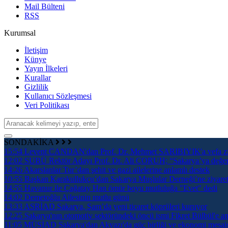
Mail Bülteni
RSS
Kurumsal
İletişim
Künye
Yayın İlkeleri
Kurallar
Gizlilik
Kullanıcı Sözleşmesi
Veri Politikası
SONDAKİKA
15:54
Levent CANDAN'dan Prof. Dr. Mehmet SARIBIYIK'a vefa zi
12:02
SUBÜ Rektör Adayı Prof. Dr. Ali ÇORUH; “Sakarya’ya değer ka
14:26
Akarslanlar Tur’dan şehit ve gazi ailelerine anlamlı destek
10:55
Başkan Karakullukçu’dan Sakarya Muşlular Derneği’ne ziyare
14:55
Havanur ile Çağatay Han ömür boyu mutluluğa "Evet" dedi
14:02
Demetoğlu Ailesinin mutlu günü
13:33
ASRİAD Sakarya, Şam’da yeni ticaret köprüleri kuruyor
12:25
Sakarya'nın otomotiv sektöründeki öncü ismi Fikret Bülbül'e an
11:05
MÜSİAD Sakarya'dan Akyazı'da güç birliği ve ekonomi mesai