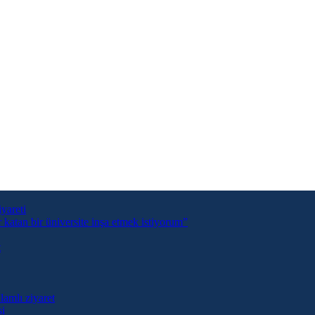
yareti
tan bir üniversite inşa etmek istiyorum”
t
lamlı ziyaret
si