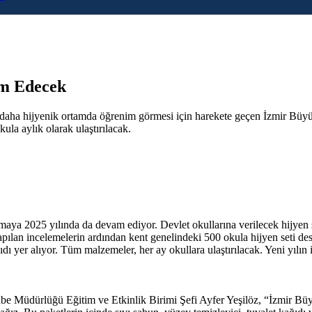
am Edecek
aha hijyenik ortamda öğrenim görmesi için harekete geçen İzmir Büyükşe
ula aylık olarak ulaştırılacak.
ya 2025 yılında da devam ediyor. Devlet okullarına verilecek hijyen set
ılan incelemelerin ardından kent genelindeki 500 okula hijyen seti dest
ğıdı yer alıyor. Tüm malzemeler, her ay okullara ulaştırılacak. Yeni yılın 
ube Müdürlüğü Eğitim ve Etkinlik Birimi Şefi Ayfer Yeşilöz, “İzmir Bü