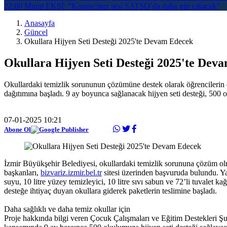
22:00
Murat EKŞİ: “Karasu’nun sesi SATSO’da daha gür çıkacak”
Anasayfa
Güncel
Okullara Hijyen Seti Desteği 2025'te Devam Edecek
Okullara Hijyen Seti Desteği 2025'te Dev
Okullardaki temizlik sorununun çözümüne destek olarak öğrencilerin d
dağıtımına başladı. 9 ay boyunca sağlanacak hijyen seti desteği, 500 ok
07-01-2025 10:21
Abone Ol
İzmir Büyükşehir Belediyesi, okullardaki temizlik sorununa çözüm olma
başkanları,
bizvariz.izmir.bel.tr
sitesi üzerinden başvuruda bulundu. Yap
suyu, 10 litre yüzey temizleyici, 10 litre sıvı sabun ve 72’li tuvalet ka
desteğe ihtiyaç duyan okullara giderek paketlerin teslimine başladı.
Daha sağlıklı ve daha temiz okullar için
Proje hakkında bilgi veren Çocuk Çalışmaları ve Eğitim Destekleri Ş