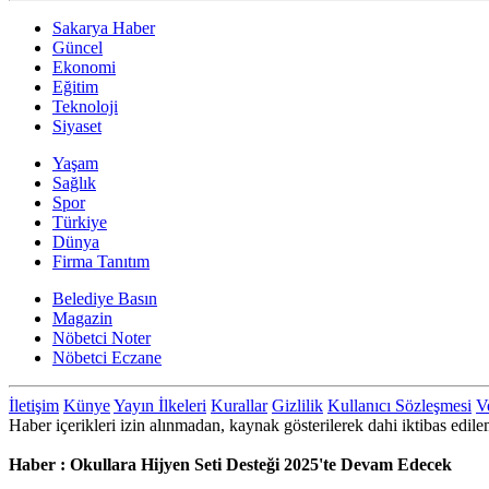
Sakarya Haber
Güncel
Ekonomi
Eğitim
Teknoloji
Siyaset
Yaşam
Sağlık
Spor
Türkiye
Dünya
Firma Tanıtım
Belediye Basın
Magazin
Nöbetci Noter
Nöbetci Eczane
İletişim
Künye
Yayın İlkeleri
Kurallar
Gizlilik
Kullanıcı Sözleşmesi
Ve
Haber içerikleri izin alınmadan, kaynak gösterilerek dahi iktibas ed
Haber : Okullara Hijyen Seti Desteği 2025'te Devam Edecek