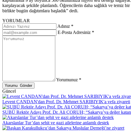
kapsamında 9 ay boyunca 500 okulumuza hijyen seti desteği sağlayacağız
karşılayacak şekilde planlandı. Öğrencilerin daha sağlıklı ve temiz bi
birlikte bugün dağıtımlara başladık” dedi.
YORUMLAR
Adınız *
E-Posta Adresiniz *
Yorumunuz *
Güncel
Levent CANDAN'dan Prof. Dr. Mehmet SARIBIYIK'a vefa ziyareti
SUBÜ Rektör Adayı Prof. Dr. Ali ÇORUH; “Sakarya’ya değer katan bi
Akarslanlar Tur’dan şehit ve gazi ailelerine anlamlı destek