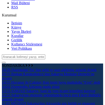
Mail Bülteni
RSS
Kurumsal
İletişim
Künye
Yayın İlkeleri
Kurallar
Gizlilik
Kullanıcı Sözleşmesi
Veri Politikası
SONDAKİKA
14:26
Akarslanlar Tur’dan şehit ve gazi ailelerine anlamlı destek
10:55
Başkan Karakullukçu’dan Sakarya Muşlular Derneği’ne
ziyaret
14:55
Havanur ile Çağatay Han ömür boyu mutluluğa "Evet" dedi
14:02
Demetoğlu Ailesinin mutlu günü
13:33
ASRİAD Sakarya, Şam’da yeni ticaret köprüleri kuruyor
12:25
Sakarya'nın otomotiv sektöründeki öncü ismi Fikret Bülbül'e
anlamlı ziyaret
11:05
MÜSİAD Sakarya'dan Akyazı'da güç birliği ve ekonomi