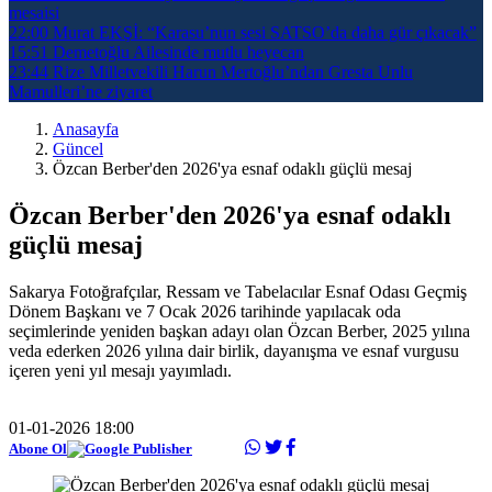
mesaisi
22:00
Murat EKŞİ: “Karasu’nun sesi SATSO’da daha gür çıkacak”
15:51
Demetoğlu Ailesinde mutlu heyecan
23:44
Rize Milletvekili Harun Mertoğlu’ndan Gresta Unlu
Mamulleri’ne ziyaret
Anasayfa
Güncel
Özcan Berber'den 2026'ya esnaf odaklı güçlü mesaj
Özcan Berber'den 2026'ya esnaf odaklı
güçlü mesaj
Sakarya Fotoğrafçılar, Ressam ve Tabelacılar Esnaf Odası Geçmiş
Dönem Başkanı ve 7 Ocak 2026 tarihinde yapılacak oda
seçimlerinde yeniden başkan adayı olan Özcan Berber, 2025 yılına
veda ederken 2026 yılına dair birlik, dayanışma ve esnaf vurgusu
içeren yeni yıl mesajı yayımladı.
01-01-2026 18:00
Abone Ol