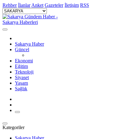
Rehber
İlanlar
Anket
Gazeteler
İletişim
RSS
Sakarya Haber
Güncel
Ekonomi
Eğitim
Teknoloji
Siyaset
Yaşam
Sağlık
Kategoriler
Sakarya Haber