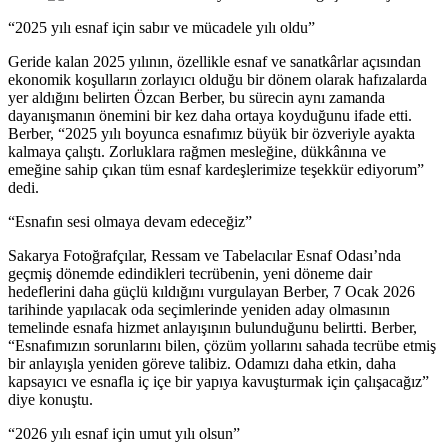
“2025 yılı esnaf için sabır ve mücadele yılı oldu”
Geride kalan 2025 yılının, özellikle esnaf ve sanatkârlar açısından
ekonomik koşulların zorlayıcı olduğu bir dönem olarak hafızalarda
yer aldığını belirten Özcan Berber, bu sürecin aynı zamanda
dayanışmanın önemini bir kez daha ortaya koyduğunu ifade etti.
Berber, “2025 yılı boyunca esnafımız büyük bir özveriyle ayakta
kalmaya çalıştı. Zorluklara rağmen mesleğine, dükkânına ve
emeğine sahip çıkan tüm esnaf kardeşlerimize teşekkür ediyorum”
dedi.
“Esnafın sesi olmaya devam edeceğiz”
Sakarya Fotoğrafçılar, Ressam ve Tabelacılar Esnaf Odası’nda
geçmiş dönemde edindikleri tecrübenin, yeni döneme dair
hedeflerini daha güçlü kıldığını vurgulayan Berber, 7 Ocak 2026
tarihinde yapılacak oda seçimlerinde yeniden aday olmasının
temelinde esnafa hizmet anlayışının bulunduğunu belirtti. Berber,
“Esnafımızın sorunlarını bilen, çözüm yollarını sahada tecrübe etmiş
bir anlayışla yeniden göreve talibiz. Odamızı daha etkin, daha
kapsayıcı ve esnafla iç içe bir yapıya kavuşturmak için çalışacağız”
diye konuştu.
“2026 yılı esnaf için umut yılı olsun”