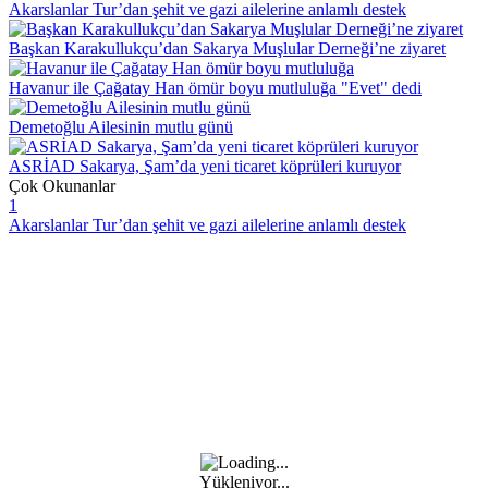
Akarslanlar Tur’dan şehit ve gazi ailelerine anlamlı destek
Başkan Karakullukçu’dan Sakarya Muşlular Derneği’ne ziyaret
Havanur ile Çağatay Han ömür boyu mutluluğa "Evet" dedi
Demetoğlu Ailesinin mutlu günü
ASRİAD Sakarya, Şam’da yeni ticaret köprüleri kuruyor
Çok Okunanlar
1
Akarslanlar Tur’dan şehit ve gazi ailelerine anlamlı destek
Yükleniyor...