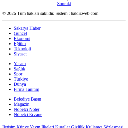
Sonraki
© 2026 Tüm hakları saklıdır. Sistem : haldizweb.com
Sakarya Haber
Güncel
Ekonomi
Eğitim
Teknoloji
Siyaset
Yaşam
Sağlık
Spor
Türkiye
Dünya
Firma Tanıtım
Belediye Basın
Magazin
Nöbetci Noter
Nöbetci Eczane
İletişim
Künye
Yayın İlkeleri
Kurallar
Gizlilik
Kullanıcı Sözleşmesi