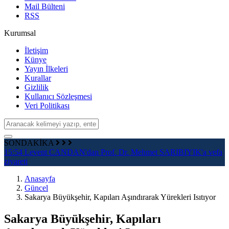
Mail Bülteni
RSS
Kurumsal
İletişim
Künye
Yayın İlkeleri
Kurallar
Gizlilik
Kullanıcı Sözleşmesi
Veri Politikası
SONDAKİKA
15:54
Levent CANDAN'dan Prof. Dr. Mehmet SARIBIYIK'a vefa
1
ziyareti
d
Anasayfa
Güncel
Sakarya Büyükşehir, Kapıları Aşındırarak Yürekleri Isıtıyor
Sakarya Büyükşehir, Kapıları