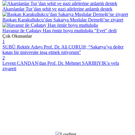
Akarslanlar Tur’dan şehit ve gazi ailelerine anlamlı destek
Başkan Karakullukçu’dan Sakarya Muşlular Derneği’ne ziyaret
Havanur ile Çağatay Han ömür boyu mutluluğa "Evet" dedi
Çok Okunanlar
1
SUBÜ Rektör Adayı Prof. Dr. Ali ÇORUH; “Sakarya’ya değer
katan bir üniversite inşa etmek istiyorum”
2
Levent CANDAN'dan Prof. Dr. Mehmet SARIBIYIK'a vefa
ziyareti