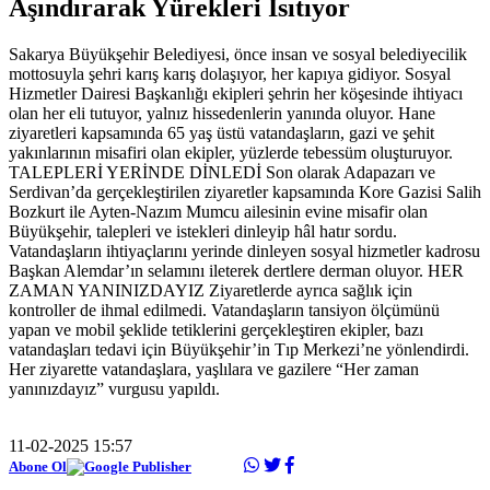
Aşındırarak Yürekleri Isıtıyor
Sakarya Büyükşehir Belediyesi, önce insan ve sosyal belediyecilik
mottosuyla şehri karış karış dolaşıyor, her kapıya gidiyor. Sosyal
Hizmetler Dairesi Başkanlığı ekipleri şehrin her köşesinde ihtiyacı
olan her eli tutuyor, yalnız hissedenlerin yanında oluyor. Hane
ziyaretleri kapsamında 65 yaş üstü vatandaşların, gazi ve şehit
yakınlarının misafiri olan ekipler, yüzlerde tebessüm oluşturuyor.
TALEPLERİ YERİNDE DİNLEDİ Son olarak Adapazarı ve
Serdivan’da gerçekleştirilen ziyaretler kapsamında Kore Gazisi Salih
Bozkurt ile Ayten-Nazım Mumcu ailesinin evine misafir olan
Büyükşehir, talepleri ve istekleri dinleyip hâl hatır sordu.
Vatandaşların ihtiyaçlarını yerinde dinleyen sosyal hizmetler kadrosu
Başkan Alemdar’ın selamını ileterek dertlere derman oluyor. HER
ZAMAN YANINIZDAYIZ Ziyaretlerde ayrıca sağlık için
kontroller de ihmal edilmedi. Vatandaşların tansiyon ölçümünü
yapan ve mobil şeklide tetiklerini gerçekleştiren ekipler, bazı
vatandaşları tedavi için Büyükşehir’in Tıp Merkezi’ne yönlendirdi.
Her ziyarette vatandaşlara, yaşlılara ve gazilere “Her zaman
yanınızdayız” vurgusu yapıldı.
11-02-2025 15:57
Abone Ol