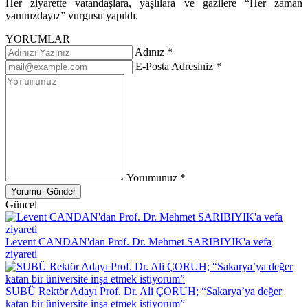
Her ziyarette vatandaşlara, yaşlılara ve gazilere “Her zaman
yanınızdayız” vurgusu yapıldı.
YORUMLAR
Adınız *
E-Posta Adresiniz *
Yorumunuz *
Güncel
Levent CANDAN'dan Prof. Dr. Mehmet SARIBIYIK'a vefa
ziyareti
SUBÜ Rektör Adayı Prof. Dr. Ali ÇORUH; “Sakarya’ya değer
katan bir üniversite inşa etmek istiyorum”