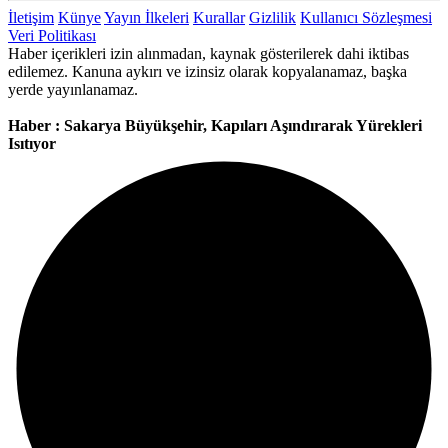
İletişim
Künye
Yayın İlkeleri
Kurallar
Gizlilik
Kullanıcı Sözleşmesi
Veri Politikası
Haber içerikleri izin alınmadan, kaynak gösterilerek dahi iktibas
edilemez. Kanuna aykırı ve izinsiz olarak kopyalanamaz, başka
yerde yayınlanamaz.
Haber : Sakarya Büyükşehir, Kapıları Aşındırarak Yürekleri
Isıtıyor