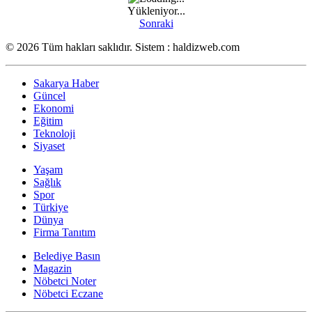
Yükleniyor...
Sonraki
© 2026 Tüm hakları saklıdır. Sistem : haldizweb.com
Sakarya Haber
Güncel
Ekonomi
Eğitim
Teknoloji
Siyaset
Yaşam
Sağlık
Spor
Türkiye
Dünya
Firma Tanıtım
Belediye Basın
Magazin
Nöbetci Noter
Nöbetci Eczane