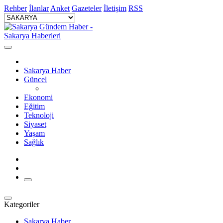
Rehber
İlanlar
Anket
Gazeteler
İletişim
RSS
Sakarya Haber
Güncel
Ekonomi
Eğitim
Teknoloji
Siyaset
Yaşam
Sağlık
Kategoriler
Sakarya Haber