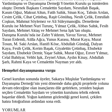
Yardımlaşma ve Dayanışma Derneği Yönetim Kurulu şu isimlerden
oluştu: Dernek Başkanı Cemalettin Saydam, Nesrullah Başak,
Kasım Oğuz, Maksut Altun, Fatih Saltık, Sinan Koç, Tahsin Arslan,
Cesim Çelik, Cihat Çetinbaş, Raşit Gönültaş, Nesih Çelik, Emrullah
Coşkun, Mahmut Söylemez ve Ali Süleymanoğlu. Denetleme
Kurulu ise Mehmet Nuri Turunç, Yılmaz Çelik, Abbas Saltık, Fesih
Saydam, Mehmet Aktaş ve Mehmet Sena Işık’tan oluştu.
Danışma Kurulu’nda ise Zafer Yıldırım, Yavuz Yavuz, Mehmet
Turan Erdemli, Atilla Ağca, Yunus Karasu, Murat Kaya, Murat
Tosun, M. Saki Arslan, Hanifi Köse, Abdullah Gündağ, Dalyan
Kaya, Fesih Çelik, Kerim Başak, Giyalettin Çetinbaş, Ebubekir
Saydam, Ebubekir Demir, Yaşar Saltık, Murat Oğuz, Enver Yılmaz,
Celal Bahtiyar, Vehbi Işık, Zeynel Altun, Aydın Kinay, Abdullah
Şarlı, Rahmi Kaya ve Cemalettin Nayman yer aldı.
Hemşehri dayanışmasına vurgu
Genel kurulun sonunda üyeler, Sakarya Muşlular Yardımlaşma ve
Dayanışma Derneği’nin yeni dönemde daha güçlü projelerle yoluna
devam edeceğine olan inançlarını dile getirirken, yeniden başkan
seçilen Cemalettin Saydam ve yönetim kurulunu tebrik ederek
başarılar diledi. Yoğun katılımın gözlendiği genel kurul, çekilen
hatıra fotoğrafının ardından sona erdi.
YORUMLAR