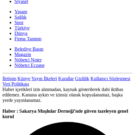
Siyaset
Yaşam
Sağlık
Spor
Türkiye
Dünya
Firma Tanıtım
Belediye Basın
Magazin
Nöbetci Noter
Nöbetci Eczane
İletişim
Künye
Yayın İlkeleri
Kurallar
Gizlilik
Kullanıcı Sözleşmesi
Veri Politikası
Haber içerikleri izin alınmadan, kaynak gösterilerek dahi iktibas
edilemez. Kanuna aykırı ve izinsiz olarak kopyalanamaz, başka
yerde yayınlanamaz.
Haber : Sakarya Muşlular Derneği’nde güven tazeleyen genel
kurul