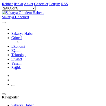
Rehber
İlanlar
Anket
Gazeteler
İletişim
RSS
Sakarya Haber
Güncel
Ekonomi
Eğitim
Teknoloji
Siyaset
Yaşam
Sağlık
Kategoriler
Sakarya Haber