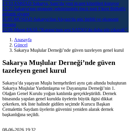
13:33
ASRİAD Sakarya, Şam’da yeni ticaret köprüleri kuruyor
12:25
Sakarya'nın otomotiv sektöründeki öncü ismi Fikret Bülbül'e
anlamlı ziyaret
11:05
MÜSİAD Sakarya'dan Akyazı'da güç birliği ve ekonomi
mesaisi
22:00
Murat EKŞİ: “Karasu’nun sesi SATSO’da daha gür çıkacak”
Anasayfa
Güncel
Sakarya Muşlular Derneği’nde güven tazeleyen genel kurul
Sakarya Muşlular Derneği’nde güven
tazeleyen genel kurul
Sakarya’da yaşayan Muşlu hemşehrileri aynı çatı altında buluşturan
Sakarya Muşlular Yardımlaşma ve Dayanışma Derneği’nin 1.
Olağan Genel Kurulu yoğun katılımla gerçekleştirildi. Dernek
binasında yapılan genel kurulda üyelerin büyük ilgisi dikkat
çekerken, tek liste halinde gidilen seçimde Kurucu Başkan
Cemalettin Saydam üyelerin güvenini yeniden alarak dernek
başkanlığına seçildi.
08-06-2026 19:32