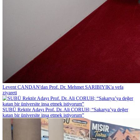
Levent CANDAN'dan Prof. Dr. Mehmet SARIBIYIK'a vefa
ziyareti
SUBÜ Rektör Adayı Prof. Dr. Ali ÇORUH; “Sakarya’ya değer
katan bir üniversite inşa etmek istiyorum”