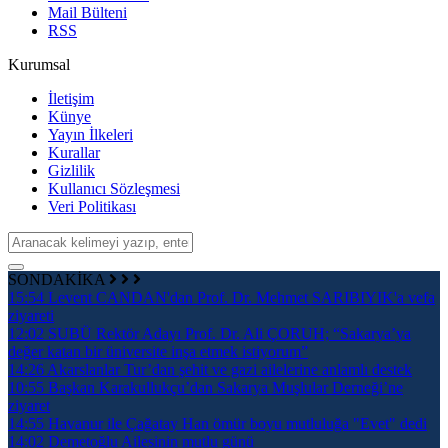
Mail Bülteni
RSS
Kurumsal
İletişim
Künye
Yayın İlkeleri
Kurallar
Gizlilik
Kullanıcı Sözleşmesi
Veri Politikası
SONDAKİKA
15:54
Levent CANDAN'dan Prof. Dr. Mehmet SARIBIYIK'a vefa
ziyareti
12:02
SUBÜ Rektör Adayı Prof. Dr. Ali ÇORUH; “Sakarya’ya
değer katan bir üniversite inşa etmek istiyorum”
14:26
Akarslanlar Tur’dan şehit ve gazi ailelerine anlamlı destek
10:55
Başkan Karakullukçu’dan Sakarya Muşlular Derneği’ne
ziyaret
14:55
Havanur ile Çağatay Han ömür boyu mutluluğa "Evet" dedi
14:02
Demetoğlu Ailesinin mutlu günü