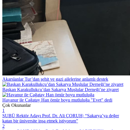
Akarslanlar Tur’dan şehit ve gazi ailelerine anlamlı destek
Başkan Karakullukçu’dan Sakarya Muşlular Derneği’ne ziyaret
Havanur ile Çağatay Han ömür boyu mutluluğa "Evet" dedi
Çok Okunanlar
1
SUBÜ Rektör Adayı Prof. Dr. Ali ÇORUH; “Sakarya’ya değer
katan bir üniversite inşa etmek istiyorum”
2