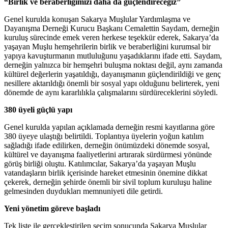
“Birlik ve beraberliğimizi daha da güçlendireceğiz”
Genel kurulda konuşan Sakarya Muşlular Yardımlaşma ve
Dayanışma Derneği Kurucu Başkanı Cemalettin Saydam, derneğin
kuruluş sürecinde emek veren herkese teşekkür ederek, Sakarya’da
yaşayan Muşlu hemşehrilerin birlik ve beraberliğini kurumsal bir
yapıya kavuşturmanın mutluluğunu yaşadıklarını ifade etti. Saydam,
derneğin yalnızca bir hemşehri buluşma noktası değil, aynı zamanda
kültürel değerlerin yaşatıldığı, dayanışmanın güçlendirildiği ve genç
nesillere aktarıldığı önemli bir sosyal yapı olduğunu belirterek, yeni
dönemde de aynı kararlılıkla çalışmalarını sürdüreceklerini söyledi.
380 üyeli güçlü yapı
Genel kurulda yapılan açıklamada derneğin resmi kayıtlarına göre
380 üyeye ulaştığı belirtildi. Toplantıya üyelerin yoğun katılım
sağladığı ifade edilirken, derneğin önümüzdeki dönemde sosyal,
kültürel ve dayanışma faaliyetlerini artırarak sürdürmesi yönünde
görüş birliği oluştu. Katılımcılar, Sakarya’da yaşayan Muşlu
vatandaşların birlik içerisinde hareket etmesinin önemine dikkat
çekerek, derneğin şehirde önemli bir sivil toplum kuruluşu haline
gelmesinden duydukları memnuniyeti dile getirdi.
Yeni yönetim göreve başladı
Tek liste ile gerçekleştirilen seçim sonucunda Sakarya Muşlular