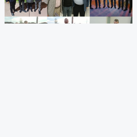
Sakarya’nın önde gelen isimleri aynı salonda
Siyaset, iş dünyası ve sivil toplumun önemli