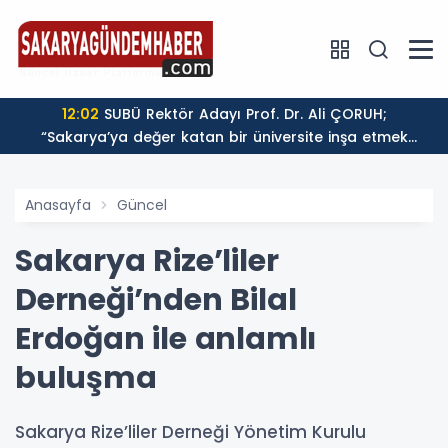
yat Şirketi
12:02
SUBÜ Rektör Adayı Prof. Dr. Ali ÇORUH;
“Sakarya’ya değer katan bir üniversite inşa etmek
istiyorum”
Anasayfa
Güncel
Sakarya Rize’liler
Derneği’nden Bilal
Erdoğan ile anlamlı
buluşma
Sakarya Rize’liler Derneği Yönetim Kurulu