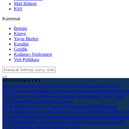
Mail Bülteni
RSS
Kurumsal
İletişim
Künye
Yayın İlkeleri
Kurallar
Gizlilik
Kullanıcı Sözleşmesi
Veri Politikası
SONDAKİKA
14:26
Akarslanlar Tur’dan şehit ve gazi ailelerine anlamlı destek
10:55
Başkan Karakullukçu’dan Sakarya Muşlular Derneği’ne ziyare
14:55
Havanur ile Çağatay Han ömür boyu mutluluğa "Evet" dedi
14:02
Demetoğlu Ailesinin mutlu günü
13:33
ASRİAD Sakarya, Şam’da yeni ticaret köprüleri kuruyor
12:25
Sakarya'nın otomotiv sektöründeki öncü ismi Fikret Bülbül'e an
11:05
MÜSİAD Sakarya'dan Akyazı'da güç birliği ve ekonomi mesai
22:00
Murat EKŞİ: “Karasu’nun sesi SATSO’da daha gür çıkacak”
15:51
Demetoğlu Ailesinde mutlu heyecan