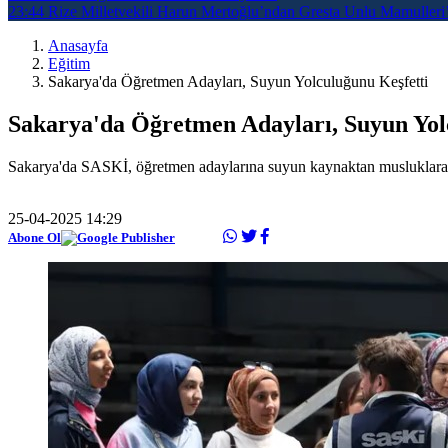
23:44
Rize Milletvekili Harun Mertoğlu’ndan Gresta Unlu Mamulleri’
Anasayfa
Eğitim
Sakarya'da Öğretmen Adayları, Suyun Yolculuğunu Keşfetti
Sakarya'da Öğretmen Adayları, Suyun Yol
Sakarya'da SASKİ, öğretmen adaylarına suyun kaynaktan musluklara 
25-04-2025 14:29
Abone Ol