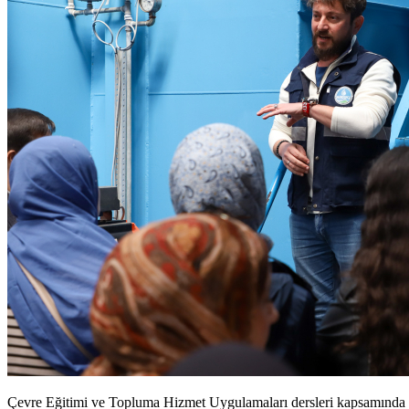
Çevre Eğitimi ve Topluma Hizmet Uygulamaları dersleri kapsamında dü