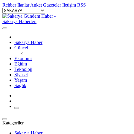
Rehber
İlanlar
Anket
Gazeteler
İletişim
RSS
Sakarya Haber
Güncel
Ekonomi
Eğitim
Teknoloji
Siyaset
Yaşam
Sağlık
Kategoriler
Sakarya Haber