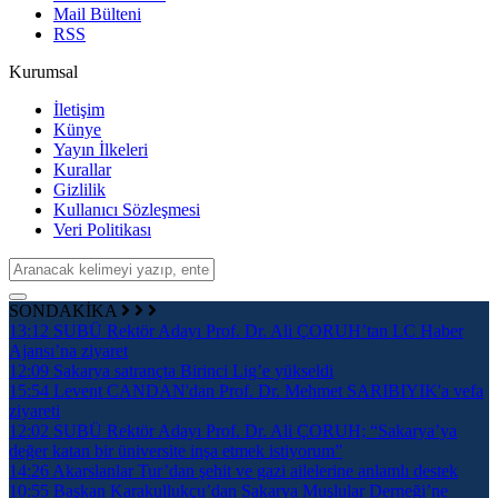
Mail Bülteni
RSS
Kurumsal
İletişim
Künye
Yayın İlkeleri
Kurallar
Gizlilik
Kullanıcı Sözleşmesi
Veri Politikası
SONDAKİKA
13:12
SUBÜ Rektör Adayı Prof. Dr. Ali ÇORUH’tan LC Haber
Ajansı’na ziyaret
12:09
Sakarya satrançta Birinci Lig’e yükseldi
15:54
Levent CANDAN'dan Prof. Dr. Mehmet SARIBIYIK'a vefa
ziyareti
12:02
SUBÜ Rektör Adayı Prof. Dr. Ali ÇORUH; “Sakarya’ya
değer katan bir üniversite inşa etmek istiyorum”
14:26
Akarslanlar Tur’dan şehit ve gazi ailelerine anlamlı destek
10:55
Başkan Karakullukçu’dan Sakarya Muşlular Derneği’ne