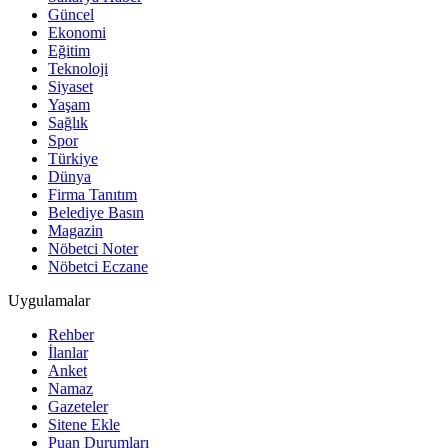
Güncel
Ekonomi
Eğitim
Teknoloji
Siyaset
Yaşam
Sağlık
Spor
Türkiye
Dünya
Firma Tanıtım
Belediye Basın
Magazin
Nöbetci Noter
Nöbetci Eczane
Uygulamalar
Rehber
İlanlar
Anket
Namaz
Gazeteler
Sitene Ekle
Puan Durumları