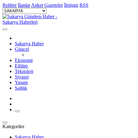
Rehber
İlanlar
Anket
Gazeteler
İletişim
RSS
Sakarya Haber
Güncel
Ekonomi
Eğitim
Teknoloji
Siyaset
Yaşam
Sağlık
Kategoriler
Sakarya Haber