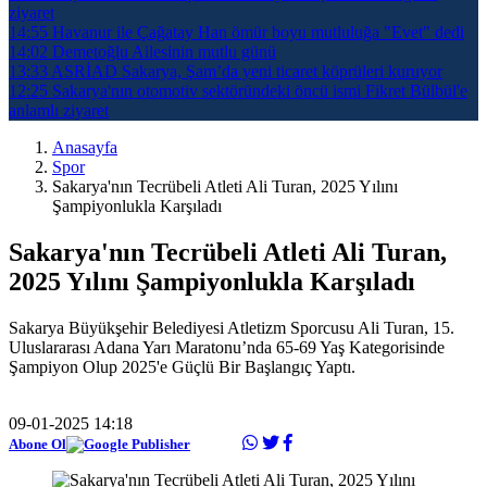
ziyaret
14:55
Havanur ile Çağatay Han ömür boyu mutluluğa "Evet" dedi
14:02
Demetoğlu Ailesinin mutlu günü
13:33
ASRİAD Sakarya, Şam’da yeni ticaret köprüleri kuruyor
12:25
Sakarya'nın otomotiv sektöründeki öncü ismi Fikret Bülbül'e
anlamlı ziyaret
Anasayfa
Spor
Sakarya'nın Tecrübeli Atleti Ali Turan, 2025 Yılını
Şampiyonlukla Karşıladı
Sakarya'nın Tecrübeli Atleti Ali Turan,
2025 Yılını Şampiyonlukla Karşıladı
Sakarya Büyükşehir Belediyesi Atletizm Sporcusu Ali Turan, 15.
Uluslararası Adana Yarı Maratonu’nda 65-69 Yaş Kategorisinde
Şampiyon Olup 2025'e Güçlü Bir Başlangıç Yaptı.
09-01-2025 14:18
Abone Ol