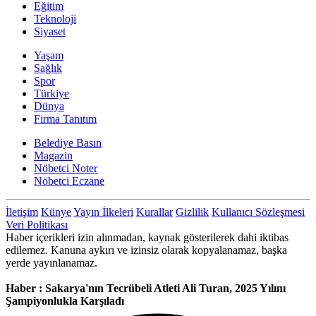
Eğitim
Teknoloji
Siyaset
Yaşam
Sağlık
Spor
Türkiye
Dünya
Firma Tanıtım
Belediye Basın
Magazin
Nöbetci Noter
Nöbetci Eczane
İletişim
Künye
Yayın İlkeleri
Kurallar
Gizlilik
Kullanıcı Sözleşmesi
Veri Politikası
Haber içerikleri izin alınmadan, kaynak gösterilerek dahi iktibas
edilemez. Kanuna aykırı ve izinsiz olarak kopyalanamaz, başka
yerde yayınlanamaz.
Haber : Sakarya'nın Tecrübeli Atleti Ali Turan, 2025 Yılını
Şampiyonlukla Karşıladı