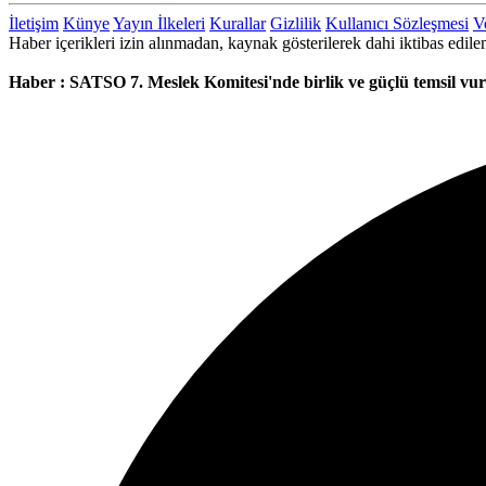
İletişim
Künye
Yayın İlkeleri
Kurallar
Gizlilik
Kullanıcı Sözleşmesi
Ve
Haber içerikleri izin alınmadan, kaynak gösterilerek dahi iktibas ed
Haber : SATSO 7. Meslek Komitesi'nde birlik ve güçlü temsil vu