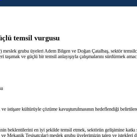
üçlü temsil vurgusu
eslek grubu üyeleri Adem Bilgen ve Doğan Çatalbaş, sektör temsilcileri
i taşımak ve güçlü bir temsil anlayışıyla çalışmalarını sürdürmek amacıyl
 ve istişare kültürüyle çözüme kavuşturulmasının hedeflendiği belirtile
eklentilerini en iyi şekilde temsil etmek, sektörün gelişimine katkı s
 Mekanik Tesisatçılar) meslek grubu üyelerimizin talep ve istekleri doğ