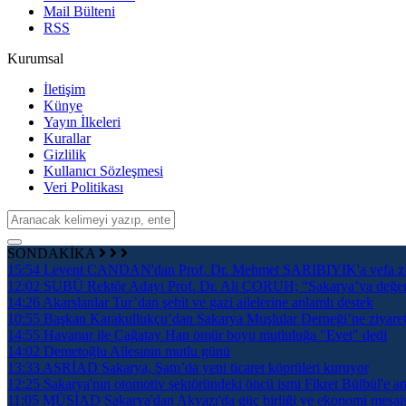
Mail Bülteni
RSS
Kurumsal
İletişim
Künye
Yayın İlkeleri
Kurallar
Gizlilik
Kullanıcı Sözleşmesi
Veri Politikası
SONDAKİKA
15:54
Levent CANDAN'dan Prof. Dr. Mehmet SARIBIYIK'a vefa zi
12:02
SUBÜ Rektör Adayı Prof. Dr. Ali ÇORUH; “Sakarya’ya değer ka
14:26
Akarslanlar Tur’dan şehit ve gazi ailelerine anlamlı destek
10:55
Başkan Karakullukçu’dan Sakarya Muşlular Derneği’ne ziyare
14:55
Havanur ile Çağatay Han ömür boyu mutluluğa "Evet" dedi
14:02
Demetoğlu Ailesinin mutlu günü
13:33
ASRİAD Sakarya, Şam’da yeni ticaret köprüleri kuruyor
12:25
Sakarya'nın otomotiv sektöründeki öncü ismi Fikret Bülbül'e an
11:05
MÜSİAD Sakarya'dan Akyazı'da güç birliği ve ekonomi mesai