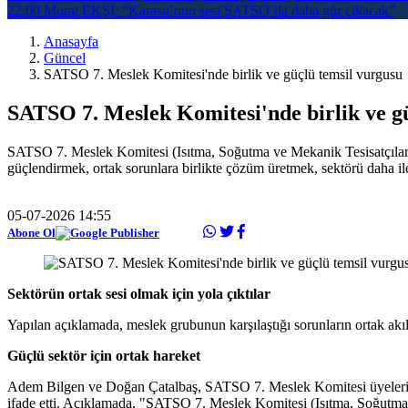
22:00
Murat EKŞİ: “Karasu’nun sesi SATSO’da daha gür çıkacak”
Anasayfa
Güncel
SATSO 7. Meslek Komitesi'nde birlik ve güçlü temsil vurgusu
SATSO 7. Meslek Komitesi'nde birlik ve g
SATSO 7. Meslek Komitesi (Isıtma, Soğutma ve Mekanik Tesisatçılar) m
güçlendirmek, ortak sorunlara birlikte çözüm üretmek, sektörü daha iler
05-07-2026 14:55
Abone Ol
Sektörün ortak sesi olmak için yola çıktılar
Yapılan açıklamada, meslek grubunun karşılaştığı sorunların ortak akıl
Güçlü sektör için ortak hareket
Adem Bilgen ve Doğan Çatalbaş, SATSO 7. Meslek Komitesi üyelerinin b
ifade etti. Açıklamada, "SATSO 7. Meslek Komitesi (Isıtma, Soğutma ve