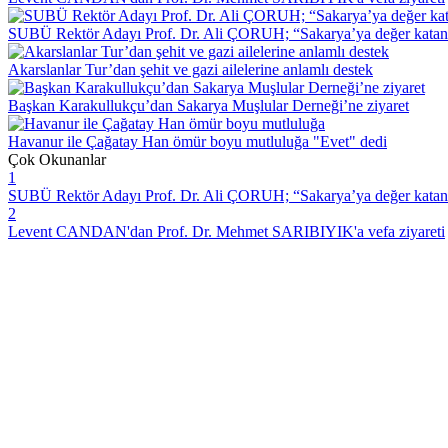
SUBÜ Rektör Adayı Prof. Dr. Ali ÇORUH; “Sakarya’ya değer katan bi
Akarslanlar Tur’dan şehit ve gazi ailelerine anlamlı destek
Başkan Karakullukçu’dan Sakarya Muşlular Derneği’ne ziyaret
Havanur ile Çağatay Han ömür boyu mutluluğa "Evet" dedi
Çok Okunanlar
1
SUBÜ Rektör Adayı Prof. Dr. Ali ÇORUH; “Sakarya’ya değer katan bi
2
Levent CANDAN'dan Prof. Dr. Mehmet SARIBIYIK'a vefa ziyareti