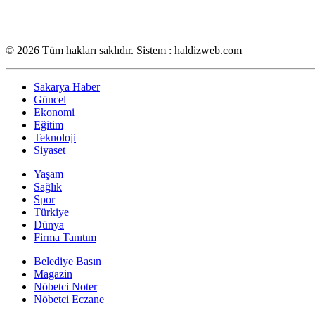
© 2026 Tüm hakları saklıdır. Sistem : haldizweb.com
Sakarya Haber
Güncel
Ekonomi
Eğitim
Teknoloji
Siyaset
Yaşam
Sağlık
Spor
Türkiye
Dünya
Firma Tanıtım
Belediye Basın
Magazin
Nöbetci Noter
Nöbetci Eczane