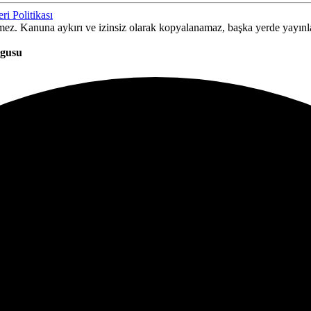
ri Politikası
ilemez. Kanuna aykırı ve izinsiz olarak kopyalanamaz, başka yerde yayın
rgusu