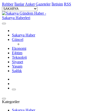
Rehber
İlanlar
Anket
Gazeteler
İletişim
RSS
Sakarya Haber
Güncel
Ekonomi
Eğitim
Teknoloji
Siyaset
Yaşam
Sağlık
Kategoriler
Sakarya Haber