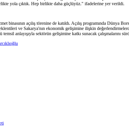
ikte yola çıktık. Hep birlikte daha güçlüyüz." ifadelerine yer verildi.
met binasının açılış törenine de katıldı. Açılış programında Dünya Bo
beklentileri ve Sakarya'nın ekonomik gelişimine ilişkin değerlendirmele
ü temsil anlayışıyla sektörün gelişimine katkı sunacak çalışmalarını sür
rcıklıoğlu