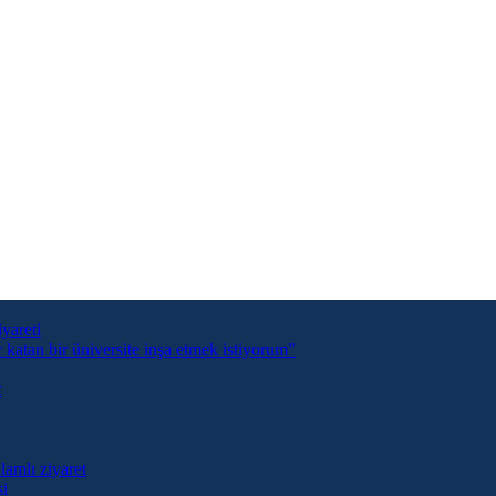
yareti
tan bir üniversite inşa etmek istiyorum”
t
lamlı ziyaret
si