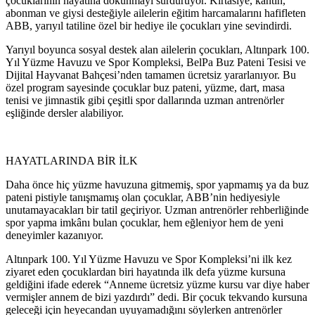
çocuklarının hayatına dokunmayı sürdürüyor. Kırtasiye, kantin,
abonman ve giysi desteğiyle ailelerin eğitim harcamalarını hafifleten
ABB, yarıyıl tatiline özel bir hediye ile çocukları yine sevindirdi.
Yarıyıl boyunca sosyal destek alan ailelerin çocukları, Altınpark 100.
Yıl Yüzme Havuzu ve Spor Kompleksi, BelPa Buz Pateni Tesisi ve
Dijital Hayvanat Bahçesi’nden tamamen ücretsiz yararlanıyor. Bu
özel program sayesinde çocuklar buz pateni, yüzme, dart, masa
tenisi ve jimnastik gibi çeşitli spor dallarında uzman antrenörler
eşliğinde dersler alabiliyor.
HAYATLARINDA BİR İLK
Daha önce hiç yüzme havuzuna gitmemiş, spor yapmamış ya da buz
pateni pistiyle tanışmamış olan çocuklar, ABB’nin hediyesiyle
unutamayacakları bir tatil geçiriyor. Uzman antrenörler rehberliğinde
spor yapma imkânı bulan çocuklar, hem eğleniyor hem de yeni
deneyimler kazanıyor.
Altınpark 100. Yıl Yüzme Havuzu ve Spor Kompleksi’ni ilk kez
ziyaret eden çocuklardan biri hayatında ilk defa yüzme kursuna
geldiğini ifade ederek “Anneme ücretsiz yüzme kursu var diye haber
vermişler annem de bizi yazdırdı” dedi. Bir çocuk tekvando kursuna
geleceği için heyecandan uyuyamadığını söylerken antrenörler