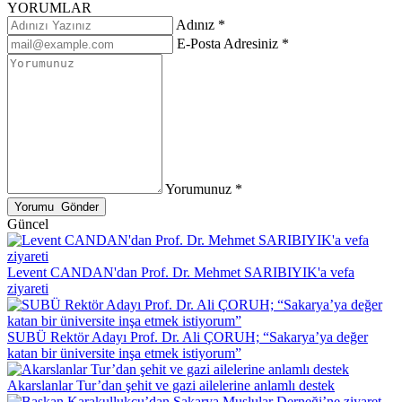
YORUMLAR
Adınız *
E-Posta Adresiniz *
Yorumunuz *
Güncel
Levent CANDAN'dan Prof. Dr. Mehmet SARIBIYIK'a vefa
ziyareti
SUBÜ Rektör Adayı Prof. Dr. Ali ÇORUH; “Sakarya’ya değer
katan bir üniversite inşa etmek istiyorum”
Akarslanlar Tur’dan şehit ve gazi ailelerine anlamlı destek