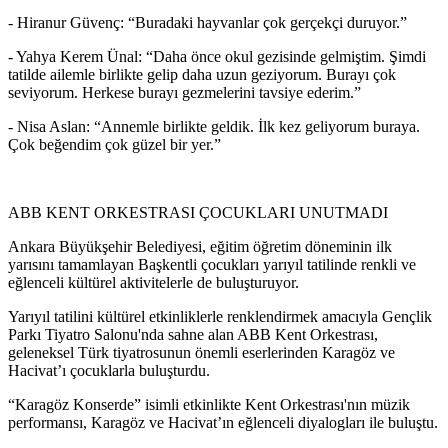
- Hiranur Güvenç: “Buradaki hayvanlar çok gerçekçi duruyor.”
- Yahya Kerem Ünal: “Daha önce okul gezisinde gelmiştim. Şimdi
tatilde ailemle birlikte gelip daha uzun geziyorum. Burayı çok
seviyorum. Herkese burayı gezmelerini tavsiye ederim.”
- Nisa Aslan: “Annemle birlikte geldik. İlk kez geliyorum buraya.
Çok beğendim çok güzel bir yer.”
ABB KENT ORKESTRASI ÇOCUKLARI UNUTMADI
Ankara Büyükşehir Belediyesi, eğitim öğretim döneminin ilk
yarısını tamamlayan Başkentli çocukları yarıyıl tatilinde renkli ve
eğlenceli kültürel aktivitelerle de buluşturuyor.
Yarıyıl tatilini kültürel etkinliklerle renklendirmek amacıyla Gençlik
Parkı Tiyatro Salonu'nda sahne alan ABB Kent Orkestrası,
geleneksel Türk tiyatrosunun önemli eserlerinden Karagöz ve
Hacivat’ı çocuklarla buluşturdu.
“Karagöz Konserde” isimli etkinlikte Kent Orkestrası'nın müzik
performansı, Karagöz ve Hacivat’ın eğlenceli diyalogları ile buluştu.