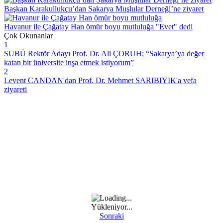
Başkan Karakullukçu’dan Sakarya Muşlular Derneği’ne ziyaret
Havanur ile Çağatay Han ömür boyu mutluluğa "Evet" dedi
Çok Okunanlar
1
SUBÜ Rektör Adayı Prof. Dr. Ali ÇORUH; “Sakarya’ya değer
katan bir üniversite inşa etmek istiyorum”
2
Levent CANDAN'dan Prof. Dr. Mehmet SARIBIYIK'a vefa
ziyareti
Yükleniyor...
Sonraki