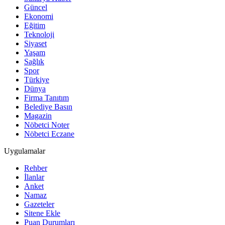
Güncel
Ekonomi
Eğitim
Teknoloji
Siyaset
Yaşam
Sağlık
Spor
Türkiye
Dünya
Firma Tanıtım
Belediye Basın
Magazin
Nöbetci Noter
Nöbetci Eczane
Uygulamalar
Rehber
İlanlar
Anket
Namaz
Gazeteler
Sitene Ekle
Puan Durumları