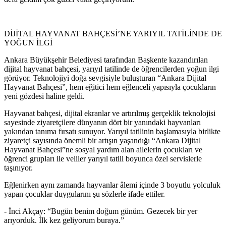
DİJİTAL HAYVANAT BAHÇESİ’NE YARIYIL TATİLİNDE DE
YOĞUN İLGİ
Ankara Büyükşehir Belediyesi tarafından Başkente kazandırılan
dijital hayvanat bahçesi, yarıyıl tatilinde de öğrencilerden yoğun ilgi
görüyor. Teknolojiyi doğa sevgisiyle buluşturan “Ankara Dijital
Hayvanat Bahçesi”, hem eğitici hem eğlenceli yapısıyla çocukların
yeni gözdesi haline geldi.
Hayvanat bahçesi, dijital ekranlar ve artırılmış gerçeklik teknolojisi
sayesinde ziyaretçilere dünyanın dört bir yanındaki hayvanları
yakından tanıma fırsatı sunuyor. Yarıyıl tatilinin başlamasıyla birlikte
ziyaretçi sayısında önemli bir artışın yaşandığı “Ankara Dijital
Hayvanat Bahçesi”ne sosyal yardım alan ailelerin çocukları ve
öğrenci grupları ile veliler yarıyıl tatili boyunca özel servislerle
taşınıyor.
Eğlenirken aynı zamanda hayvanlar âlemi içinde 3 boyutlu yolculuk
yapan çocuklar duygularını şu sözlerle ifade ettiler.
- İnci Akçay: “Bugün benim doğum günüm. Gezecek bir yer
arıyorduk. İlk kez geliyorum buraya.”