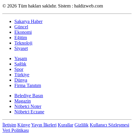
© 2026 Tüm hakları saklıdır. Sistem : haldizweb.com
Sakarya Haber
Güncel
Ekonomi
Eğitim
Teknoloji
Siyaset
Yaşam
Sağlık
Spor
Türkiye
Dünya
Firma Tanıtım
Belediye Basın
Magazin
Nöbetci Noter
Nöbetci Eczane
İletişim
Künye
Yayın İlkeleri
Kurallar
Gizlilik
Kullanıcı Sözleşmesi
Veri Politikası