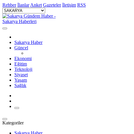
Rehber
İlanlar
Anket
Gazeteler
İletişim
RSS
Sakarya Haber
Güncel
Ekonomi
Eğitim
Teknoloji
Siyaset
Yaşam
Sağlık
Kategoriler
Sakarya Haber