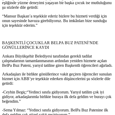
eşliğinde yüzme deneyimi yaşayan bir başka çocuk ise mutluluğunu
şu sözlerle dile getirdi:
“Mansur Başkan’a teşekkür ederiz bizlere bu hizmeti verdiği için
onun sayesinde havuza girebiliyoruz. Bu imkânları bize sunduğu
için teşekkür ederim.”
BAŞKENTLİ ÇOCUKLAR BELPA BUZ PATENİ’NDE
GÖNÜLLERİNCE KAYDI
Ankara Büyükşehir Belediyesi tarafından gerekli tadilat
çalışmalarının tamamlanmasının ardından yeniden hizmete açılan
BelPa Buz Pateni, yarıyıl tatiline giren Başkentli öğrencileri ağırladı.
Arkadaşları ile birlikte gönüllerince vakit geçiren öğrenciler sunulan
hizmet için ABB’ye teşekkür ederken düşüncelerini şu sözlerle dile
getirdi:
-Ceyhin Begiç:“Yedinci sınıfa gidiyorum. Yarıyıl tatilim çok iyi
gidiyor, arkadaşlarımla birlikte buraya ilk defa geldim ve burayı çok
beğendim.”
-Sema Yılmaz: “Yedinci sınıfa gidiyorum. BelPa Buz Patenine ilk
defa geldim çok güzel vakit geçiriyorum.”