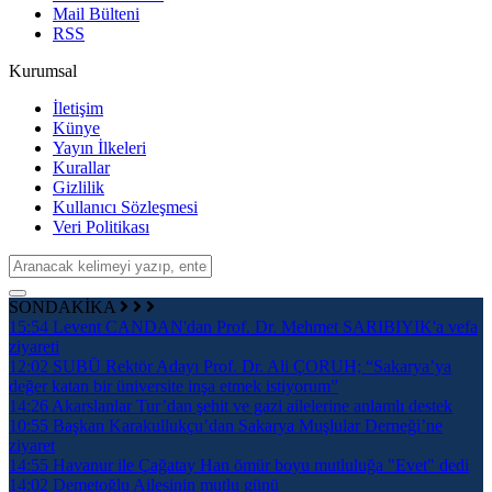
Mail Bülteni
RSS
Kurumsal
İletişim
Künye
Yayın İlkeleri
Kurallar
Gizlilik
Kullanıcı Sözleşmesi
Veri Politikası
SONDAKİKA
15:54
Levent CANDAN'dan Prof. Dr. Mehmet SARIBIYIK'a vefa
ziyareti
12:02
SUBÜ Rektör Adayı Prof. Dr. Ali ÇORUH; “Sakarya’ya
değer katan bir üniversite inşa etmek istiyorum”
14:26
Akarslanlar Tur’dan şehit ve gazi ailelerine anlamlı destek
10:55
Başkan Karakullukçu’dan Sakarya Muşlular Derneği’ne
ziyaret
14:55
Havanur ile Çağatay Han ömür boyu mutluluğa "Evet" dedi
14:02
Demetoğlu Ailesinin mutlu günü