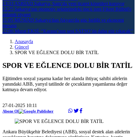
13:33
ASRİAD Sakarya, Şam’da yeni ticaret köprüleri kuruyor
12:25
Sakarya'nın otomotiv sektöründeki öncü ismi Fikret Bülbül'e
anlamlı ziyaret
11:05
MÜSİAD Sakarya'dan Akyazı'da güç birliği ve ekonomi
mesaisi
22:00
Murat EKŞİ: “Karasu’nun sesi SATSO’da daha gür çıkacak”
Anasayfa
Güncel
SPOR VE EĞLENCE DOLU BİR TATİL
SPOR VE EĞLENCE DOLU BİR TATİL
Eğitimden sosyal yaşama kadar her alanda ihtiyaç sahibi ailelerin
yanındaki ABB, yarıyıl tatilinde de çocukların yaşamlarına değer
katmaya devam ediyor.
27-01-2025 10:11
Abone Ol
Ankara Büyükşehir Belediyesi (ABB), sosyal destek alan ailelerin