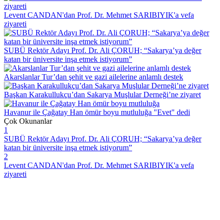
Levent CANDAN'dan Prof. Dr. Mehmet SARIBIYIK'a vefa
ziyareti
SUBÜ Rektör Adayı Prof. Dr. Ali ÇORUH; “Sakarya’ya değer
katan bir üniversite inşa etmek istiyorum”
Akarslanlar Tur’dan şehit ve gazi ailelerine anlamlı destek
Başkan Karakullukçu’dan Sakarya Muşlular Derneği’ne ziyaret
Havanur ile Çağatay Han ömür boyu mutluluğa "Evet" dedi
Çok Okunanlar
1
SUBÜ Rektör Adayı Prof. Dr. Ali ÇORUH; “Sakarya’ya değer
katan bir üniversite inşa etmek istiyorum”
2
Levent CANDAN'dan Prof. Dr. Mehmet SARIBIYIK'a vefa
ziyareti