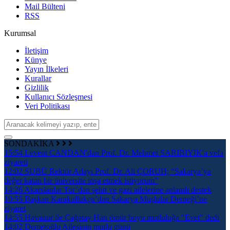
Mail Bülteni
RSS
Kurumsal
İletişim
Künye
Yayın İlkeleri
Kurallar
Gizlilik
Kullanıcı Sözleşmesi
Veri Politikası
SONDAKİKA
15:54
Levent CANDAN'dan Prof. Dr. Mehmet SARIBIYIK'a vefa
ziyareti
12:02
SUBÜ Rektör Adayı Prof. Dr. Ali ÇORUH; “Sakarya’ya
değer katan bir üniversite inşa etmek istiyorum”
14:26
Akarslanlar Tur’dan şehit ve gazi ailelerine anlamlı destek
10:55
Başkan Karakullukçu’dan Sakarya Muşlular Derneği’ne
ziyaret
14:55
Havanur ile Çağatay Han ömür boyu mutluluğa "Evet" dedi
14:02
Demetoğlu Ailesinin mutlu günü