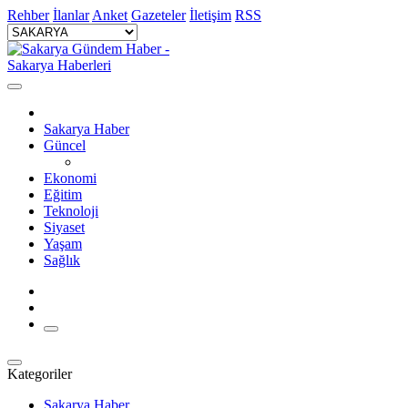
Rehber
İlanlar
Anket
Gazeteler
İletişim
RSS
Sakarya Haber
Güncel
Ekonomi
Eğitim
Teknoloji
Siyaset
Yaşam
Sağlık
Kategoriler
Sakarya Haber