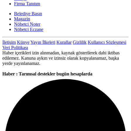
Firma Tanıtım
Belediye Basın
Magazin
Nöbetci Noter
Nöbetci Eczane
İletişim
Künye
Yayın İlkeleri
Kurallar
Gizlilik
Kullanıcı Sözleşmesi
Veri Politikası
Haber içerikleri izin alınmadan, kaynak gösterilerek dahi iktibas
edilemez. Kanuna aykırı ve izinsiz olarak kopyalanamaz, başka
yerde yayınlanamaz.
Haber : Tarımsal destekler bugün hesaplarda