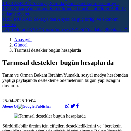
13:33
ASRİAD Sakarya, Şam’da yeni ticaret köprüleri kuruyor
12:25
Sakarya'nın otomotiv sektöründeki öncü ismi Fikret Bülbül'e
anlamlı ziyaret
11:05
MÜSİAD Sakarya'dan Akyazı'da güç birliği ve ekonomi
mesaisi
22:00
Murat EKŞİ: “Karasu’nun sesi SATSO’da daha gür çıkacak”
Anasayfa
Güncel
Tarımsal destekler bugün hesaplarda
Tarımsal destekler bugün hesaplarda
Tarım ve Orman Bakanı İbrahim Yumaklı, sosyal medya hesabından
yaptığı paylaşımda destekleme ödemelerinin bugün yapılacağını
duyurdu.
25-04-2025 10:04
Abone Ol
Sürdürülebilir üretim için çiftçileri desteklediklerini ve "bereketin