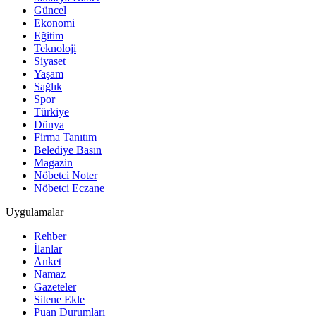
Güncel
Ekonomi
Eğitim
Teknoloji
Siyaset
Yaşam
Sağlık
Spor
Türkiye
Dünya
Firma Tanıtım
Belediye Basın
Magazin
Nöbetci Noter
Nöbetci Eczane
Uygulamalar
Rehber
İlanlar
Anket
Namaz
Gazeteler
Sitene Ekle
Puan Durumları