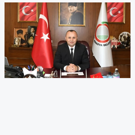
Amasya Belediyesi bünyesinde faaliyetlerine
devam eden Sosyal Yardım İşleri Müdürlüğü,
“Hoş geldin Bebek” projesi kapsamında 113’ü
kız, 109’u erkek olmak üzere toplamda 222