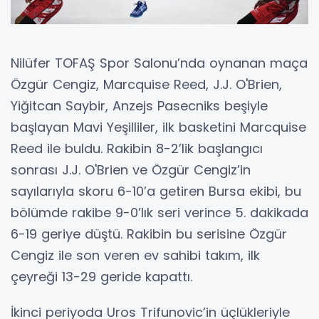
Nilüfer TOFAŞ Spor Salonu’nda oynanan maça
Özgür Cengiz, Marcquise Reed, J.J. O'Brien,
Yiğitcan Saybir, Anzejs Pasecniks beşiyle
başlayan Mavi Yeşilliler, ilk basketini Marcquise
Reed ile buldu. Rakibin 8-2’lik başlangıcı
sonrası J.J. O'Brien ve Özgür Cengiz’in
sayılarıyla skoru 6-10’a getiren Bursa ekibi, bu
bölümde rakibe 9-0’lık seri verince 5. dakikada
6-19 geriye düştü. Rakibin bu serisine Özgür
Cengiz ile son veren ev sahibi takım, ilk
çeyreği 13-29 geride kapattı.
İkinci periyoda Uros Trifunovic’in üçlükleriyle