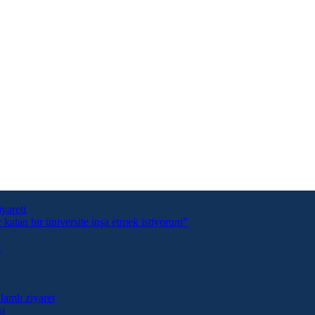
yareti
tan bir üniversite inşa etmek istiyorum”
t
lamlı ziyaret
si