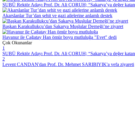
SUBÜ Rektör Adayı Prof. Dr. Ali ÇORUH; “Sakarya’ya değer katan bi
Akarslanlar Tur’dan şehit ve gazi ailelerine anlamlı destek
Başkan Karakullukçu’dan Sakarya Muşlular Derneği’ne ziyaret
Havanur ile Çağatay Han ömür boyu mutluluğa "Evet" dedi
Çok Okunanlar
1
SUBÜ Rektör Adayı Prof. Dr. Ali ÇORUH; “Sakarya’ya değer katan bi
2
Levent CANDAN'dan Prof. Dr. Mehmet SARIBIYIK'a vefa ziyareti