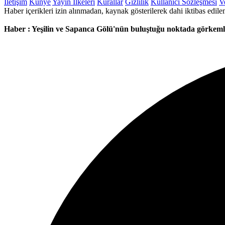
İletişim
Künye
Yayın İlkeleri
Kurallar
Gizlilik
Kullanıcı Sözleşmesi
Ve
Haber içerikleri izin alınmadan, kaynak gösterilerek dahi iktibas ed
Haber : Yeşilin ve Sapanca Gölü'nün buluştuğu noktada görkem