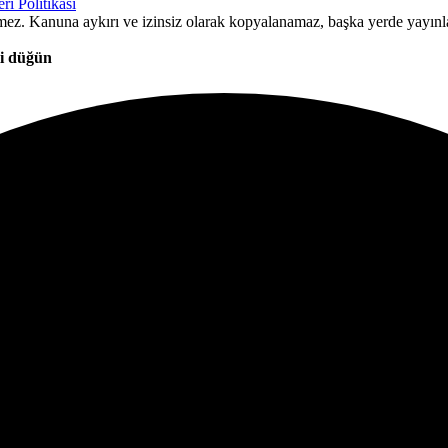
ri Politikası
ilemez. Kanuna aykırı ve izinsiz olarak kopyalanamaz, başka yerde yayın
li düğün