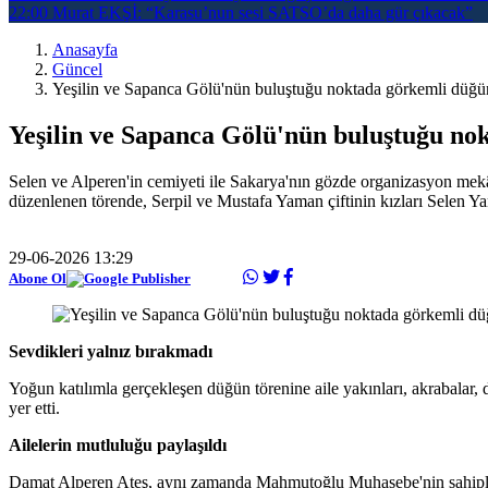
22:00
Murat EKŞİ: “Karasu’nun sesi SATSO’da daha gür çıkacak”
Anasayfa
Güncel
Yeşilin ve Sapanca Gölü'nün buluştuğu noktada görkemli düğü
Yeşilin ve Sapanca Gölü'nün buluştuğu no
Selen ve Alperen'in cemiyeti ile Sakarya'nın gözde organizasyon mekâ
düzenlenen törende, Serpil ve Mustafa Yaman çiftinin kızları Selen Ya
29-06-2026 13:29
Abone Ol
Sevdikleri yalnız bırakmadı
Yoğun katılımla gerçekleşen düğün törenine aile yakınları, akrabalar, d
yer etti.
Ailelerin mutluluğu paylaşıldı
Damat Alperen Ateş, aynı zamanda Mahmutoğlu Muhasebe'nin sahipleri