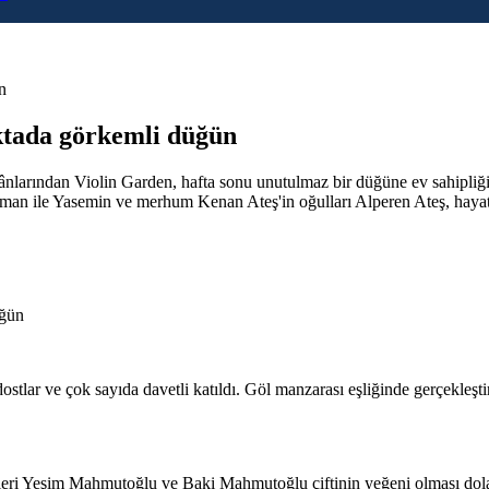
n
ktada görkemli düğün
nlarından Violin Garden, hafta sonu unutulmaz bir düğüne ev sahipliği 
man ile Yasemin ve merhum Kenan Ateş'in oğulları Alperen Ateş, hayatla
ostlar ve çok sayıda davetli katıldı. Göl manzarası eşliğinde gerçekleşt
 Yeşim Mahmutoğlu ve Baki Mahmutoğlu çiftinin yeğeni olması dolayısı