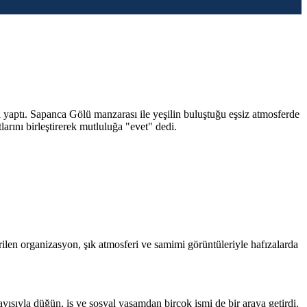
yaptı. Sapanca Gölü manzarası ile yeşilin buluştuğu eşsiz atmosferde
rını birleştirerek mutluluğa "evet" dedi.
irilen organizasyon, şık atmosferi ve samimi görüntüleriyle hafızalarda
yla düğün, iş ve sosyal yaşamdan birçok ismi de bir araya getirdi.