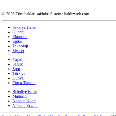
© 2026 Tüm hakları saklıdır. Sistem : haldizweb.com
Sakarya Haber
Güncel
Ekonomi
Eğitim
Teknoloji
Siyaset
Yaşam
Sağlık
Spor
Türkiye
Dünya
Firma Tanıtım
Belediye Basın
Magazin
Nöbetci Noter
Nöbetci Eczane