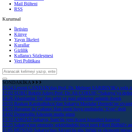
Mail Bülteni
RSS
Kurumsal
İletişim
Künye
Yayın İlkeleri
Kurallar
Gizlilik
Kullanıcı Sözleşmesi
Veri Politikası
SONDAKİKA
15:54
Levent CANDAN'dan Prof. Dr. Mehmet SARIBIYIK'a vefa zi
12:02
SUBÜ Rektör Adayı Prof. Dr. Ali ÇORUH; “Sakarya’ya değer ka
14:26
Akarslanlar Tur’dan şehit ve gazi ailelerine anlamlı destek
10:55
Başkan Karakullukçu’dan Sakarya Muşlular Derneği’ne ziyare
14:55
Havanur ile Çağatay Han ömür boyu mutluluğa "Evet" dedi
14:02
Demetoğlu Ailesinin mutlu günü
13:33
ASRİAD Sakarya, Şam’da yeni ticaret köprüleri kuruyor
12:25
Sakarya'nın otomotiv sektöründeki öncü ismi Fikret Bülbül'e an
11:05
MÜSİAD Sakarya'dan Akyazı'da güç birliği ve ekonomi mesai