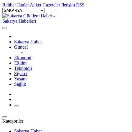
Rehber
İlanlar
Anket
Gazeteler
İletişim
RSS
Sakarya Haber
Güncel
Ekonomi
Eğitim
Teknoloji
Siyaset
Yaşam
Sağlık
Kategoriler
Sakarya Haber