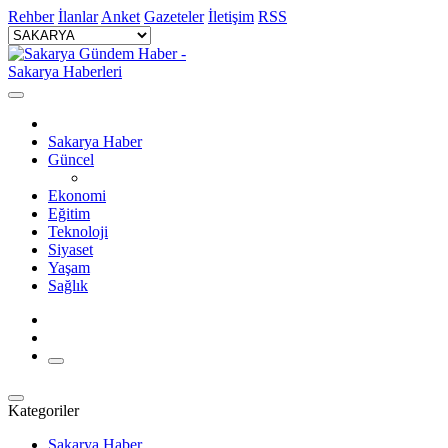
Rehber
İlanlar
Anket
Gazeteler
İletişim
RSS
Sakarya Haber
Güncel
Ekonomi
Eğitim
Teknoloji
Siyaset
Yaşam
Sağlık
Kategoriler
Sakarya Haber