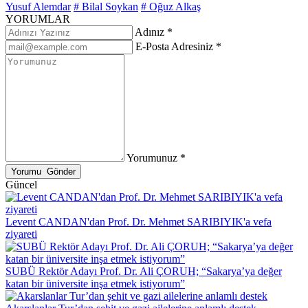
Yusuf Alemdar
# Bilal Soykan
# Oğuz Alkaş
YORUMLAR
Adınız *
E-Posta Adresiniz *
Yorumunuz *
Güncel
Levent CANDAN'dan Prof. Dr. Mehmet SARIBIYIK'a vefa
ziyareti
SUBÜ Rektör Adayı Prof. Dr. Ali ÇORUH; “Sakarya’ya değer
katan bir üniversite inşa etmek istiyorum”