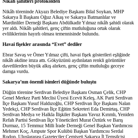
Nikâh şahitleri protokolden
Nikâh töreninde Akyazı Belediye Başkanı Bilal Soykan, MHP
Sakarya İl Başkanı Oğuz Alkaş ve Sakarya Batmanlılar ve
Mardinliler Derneği Başkanı Abdülkadir Yılmaz nikâh şahidi olarak
yer aldı. Nikâh şahitleri, genç çiftin mutluluğuna ortak olarak
evliliklerinin hayırlı olması temennisinde bulundu.
Havai fişekler arasında “Evet” dediler
Ebrar Savaş ve Ömer Yılmaz çifti, havai fişek gösterileri eşliğinde
nikâh akdine imza attı. Gökyüzünü aydınlatan renkli görüntüler
davetlilerden büyük alkış alırken, genç çiftin mutluluğu geceye
damga vurdu.
Sakarya’nın önemli isimleri düğünde buluştu
Düğün törenine Serdivan Belediye Başkanı Osman Çelik, CHP
Genel Merkez Parti Meclisi Üyesi Ecevit Keleş, AK Parti Serdivan
İlçe Başkanı Yusuf Haldızoğlu, CHP Serdivan İlçe Başkanı Nalan
Yedekçi, CHP Serdivan İlçe Eğitim Sekreteri Eda Demirtaş, CHP
Serdivan Medya ve Halkla İlişkiler Başkanı Yavuz Kırımlı, Yeniden
Refah Partisi Serdivan İlçe Yöneticileri Murat Öztürk ve Barış
Durmaz, 15 Temmuz Milli İrade Derneği Genel Başkan Yardımcısı
Mehmet Koç, Ampute Spor Kulübü Başkan Yardımcısı Serdal
Rodop, Uluslararası Gazeteciler Cemiyeti Sakarya İl Temsilcisi