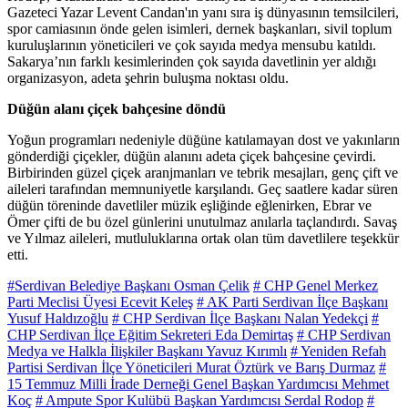
Gazeteci Yazar Levent Candan'ın yanı sıra iş dünyasının temsilcileri,
spor camiasının önde gelen isimleri, dernek başkanları, sivil toplum
kuruluşlarının yöneticileri ve çok sayıda medya mensubu katıldı.
Sakarya’nın farklı kesimlerinden çok sayıda davetlinin yer aldığı
organizasyon, adeta şehrin buluşma noktası oldu.
Düğün alanı çiçek bahçesine döndü
Yoğun programları nedeniyle düğüne katılamayan dost ve yakınların
gönderdiği çiçekler, düğün alanını adeta çiçek bahçesine çevirdi.
Birbirinden güzel çiçek aranjmanları ve tebrik mesajları, genç çift ve
aileleri tarafından memnuniyetle karşılandı. Geç saatlere kadar süren
düğün töreninde davetliler müzik eşliğinde eğlenirken, Ebrar ve
Ömer çifti de bu özel günlerini unutulmaz anılarla taçlandırdı. Savaş
ve Yılmaz aileleri, mutluluklarına ortak olan tüm davetlilere teşekkür
etti.
#Serdivan Belediye Başkanı Osman Çelik
# CHP Genel Merkez
Parti Meclisi Üyesi Ecevit Keleş
# AK Parti Serdivan İlçe Başkanı
Yusuf Haldızoğlu
# CHP Serdivan İlçe Başkanı Nalan Yedekçi
#
CHP Serdivan İlçe Eğitim Sekreteri Eda Demirtaş
# CHP Serdivan
Medya ve Halkla İlişkiler Başkanı Yavuz Kırımlı
# Yeniden Refah
Partisi Serdivan İlçe Yöneticileri Murat Öztürk ve Barış Durmaz
#
15 Temmuz Milli İrade Derneği Genel Başkan Yardımcısı Mehmet
Koç
# Ampute Spor Kulübü Başkan Yardımcısı Serdal Rodop
#