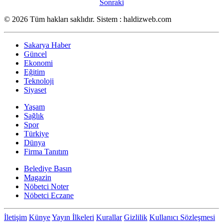
Sonraki
© 2026 Tüm hakları saklıdır. Sistem : haldizweb.com
Sakarya Haber
Güncel
Ekonomi
Eğitim
Teknoloji
Siyaset
Yaşam
Sağlık
Spor
Türkiye
Dünya
Firma Tanıtım
Belediye Basın
Magazin
Nöbetci Noter
Nöbetci Eczane
İletişim
Künye
Yayın İlkeleri
Kurallar
Gizlilik
Kullanıcı Sözleşmesi