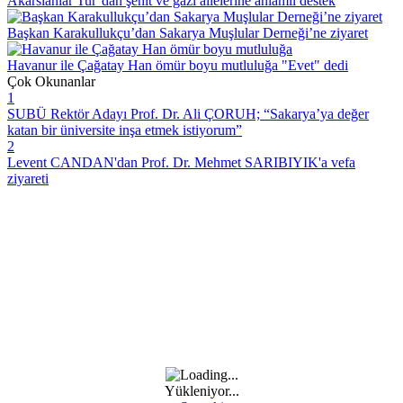
Akarslanlar Tur’dan şehit ve gazi ailelerine anlamlı destek
Başkan Karakullukçu’dan Sakarya Muşlular Derneği’ne ziyaret
Havanur ile Çağatay Han ömür boyu mutluluğa "Evet" dedi
Çok Okunanlar
1
SUBÜ Rektör Adayı Prof. Dr. Ali ÇORUH; “Sakarya’ya değer
katan bir üniversite inşa etmek istiyorum”
2
Levent CANDAN'dan Prof. Dr. Mehmet SARIBIYIK'a vefa
ziyareti
Yükleniyor...