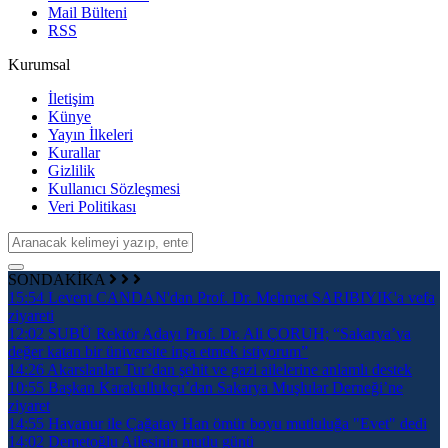
Mail Bülteni
RSS
Kurumsal
İletişim
Künye
Yayın İlkeleri
Kurallar
Gizlilik
Kullanıcı Sözleşmesi
Veri Politikası
SONDAKİKA
15:54
Levent CANDAN'dan Prof. Dr. Mehmet SARIBIYIK'a vefa
ziyareti
12:02
SUBÜ Rektör Adayı Prof. Dr. Ali ÇORUH; “Sakarya’ya
değer katan bir üniversite inşa etmek istiyorum”
14:26
Akarslanlar Tur’dan şehit ve gazi ailelerine anlamlı destek
10:55
Başkan Karakullukçu’dan Sakarya Muşlular Derneği’ne
ziyaret
14:55
Havanur ile Çağatay Han ömür boyu mutluluğa "Evet" dedi
14:02
Demetoğlu Ailesinin mutlu günü