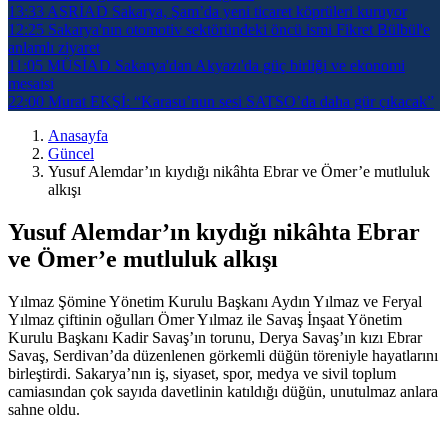
13:33
ASRİAD Sakarya, Şam’da yeni ticaret köprüleri kuruyor
12:25
Sakarya'nın otomotiv sektöründeki öncü ismi Fikret Bülbül'e
anlamlı ziyaret
11:05
MÜSİAD Sakarya'dan Akyazı'da güç birliği ve ekonomi
mesaisi
22:00
Murat EKŞİ: “Karasu’nun sesi SATSO’da daha gür çıkacak”
Anasayfa
Güncel
Yusuf Alemdar’ın kıydığı nikâhta Ebrar ve Ömer’e mutluluk
alkışı
Yusuf Alemdar’ın kıydığı nikâhta Ebrar
ve Ömer’e mutluluk alkışı
Yılmaz Şömine Yönetim Kurulu Başkanı Aydın Yılmaz ve Feryal
Yılmaz çiftinin oğulları Ömer Yılmaz ile Savaş İnşaat Yönetim
Kurulu Başkanı Kadir Savaş’ın torunu, Derya Savaş’ın kızı Ebrar
Savaş, Serdivan’da düzenlenen görkemli düğün töreniyle hayatlarını
birleştirdi. Sakarya’nın iş, siyaset, spor, medya ve sivil toplum
camiasından çok sayıda davetlinin katıldığı düğün, unutulmaz anlara
sahne oldu.