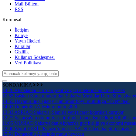
Mail Bülteni
RSS
Kurumsal
İletişim
Künye
Yayın İlkeleri
Kurallar
Gizlilik
Kullanıcı Sözleşmesi
Veri Politikası
SONDAKİKA
14:26
Akarslanlar Tur’dan şehit ve gazi ailelerine anlamlı destek
10:55
Başkan Karakullukçu’dan Sakarya Muşlular Derneği’ne ziyare
14:55
Havanur ile Çağatay Han ömür boyu mutluluğa "Evet" dedi
14:02
Demetoğlu Ailesinin mutlu günü
13:33
ASRİAD Sakarya, Şam’da yeni ticaret köprüleri kuruyor
12:25
Sakarya'nın otomotiv sektöründeki öncü ismi Fikret Bülbül'e an
11:05
MÜSİAD Sakarya'dan Akyazı'da güç birliği ve ekonomi mesai
22:00
Murat EKŞİ: “Karasu’nun sesi SATSO’da daha gür çıkacak”
15:51
Demetoğlu Ailesinde mutlu heyecan