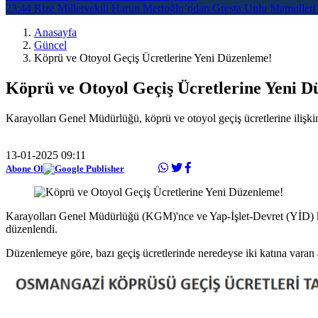
23:44
Rize Milletvekili Harun Mertoğlu’ndan Gresta Unlu Mamulleri’
Anasayfa
Güncel
Köprü ve Otoyol Geçiş Ücretlerine Yeni Düzenleme!
Köprü ve Otoyol Geçiş Ücretlerine Yeni D
Karayolları Genel Müdürlüğü, köprü ve otoyol geçiş ücretlerine ilişki
13-01-2025 09:11
Abone Ol
Karayolları Genel Müdürlüğü (KGM)'nce ve Yap-İşlet-Devret (YİD) kapsa
düzenlendi.
Düzenlemeye göre, bazı geçiş ücretlerinde neredeyse iki katına varan ar