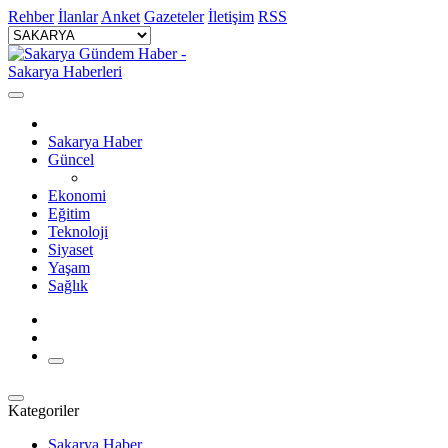
Rehber
İlanlar
Anket
Gazeteler
İletişim
RSS
Sakarya Haber
Güncel
Ekonomi
Eğitim
Teknoloji
Siyaset
Yaşam
Sağlık
Kategoriler
Sakarya Haber