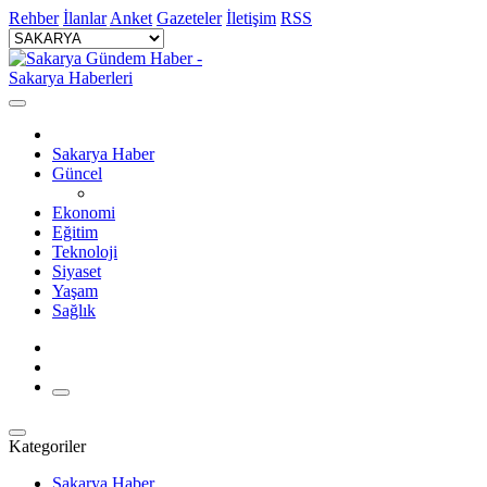
Rehber
İlanlar
Anket
Gazeteler
İletişim
RSS
Sakarya Haber
Güncel
Ekonomi
Eğitim
Teknoloji
Siyaset
Yaşam
Sağlık
Kategoriler
Sakarya Haber