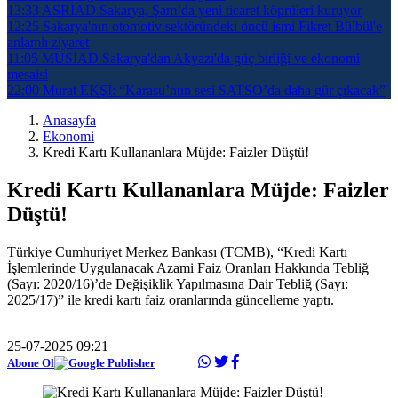
13:33
ASRİAD Sakarya, Şam’da yeni ticaret köprüleri kuruyor
12:25
Sakarya'nın otomotiv sektöründeki öncü ismi Fikret Bülbül'e
anlamlı ziyaret
11:05
MÜSİAD Sakarya'dan Akyazı'da güç birliği ve ekonomi
mesaisi
22:00
Murat EKŞİ: “Karasu’nun sesi SATSO’da daha gür çıkacak”
Anasayfa
Ekonomi
Kredi Kartı Kullananlara Müjde: Faizler Düştü!
Kredi Kartı Kullananlara Müjde: Faizler
Düştü!
Türkiye Cumhuriyet Merkez Bankası (TCMB), “Kredi Kartı
İşlemlerinde Uygulanacak Azami Faiz Oranları Hakkında Tebliğ
(Sayı: 2020/16)’de Değişiklik Yapılmasına Dair Tebliğ (Sayı:
2025/17)” ile kredi kartı faiz oranlarında güncelleme yaptı.
25-07-2025 09:21
Abone Ol