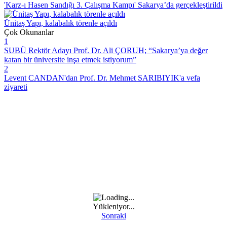
'Karz-ı Hasen Sandığı 3. Çalışma Kampı' Sakarya’da gerçekleştirildi
Ünitaş Yapı, kalabalık törenle açıldı
Çok Okunanlar
1
SUBÜ Rektör Adayı Prof. Dr. Ali ÇORUH; “Sakarya’ya değer
katan bir üniversite inşa etmek istiyorum”
2
Levent CANDAN'dan Prof. Dr. Mehmet SARIBIYIK'a vefa
ziyareti
Yükleniyor...
Sonraki