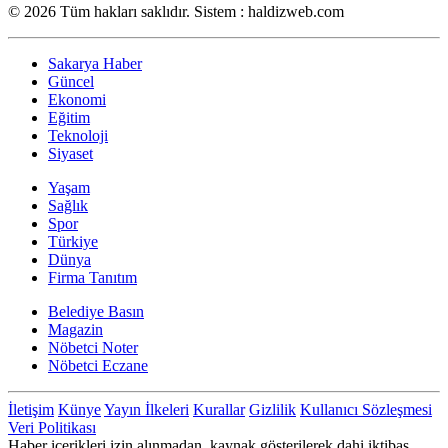
© 2026 Tüm hakları saklıdır. Sistem : haldizweb.com
Sakarya Haber
Güncel
Ekonomi
Eğitim
Teknoloji
Siyaset
Yaşam
Sağlık
Spor
Türkiye
Dünya
Firma Tanıtım
Belediye Basın
Magazin
Nöbetci Noter
Nöbetci Eczane
İletişim
Künye
Yayın İlkeleri
Kurallar
Gizlilik
Kullanıcı Sözleşmesi
Veri Politikası
Haber içerikleri izin alınmadan, kaynak gösterilerek dahi iktibas