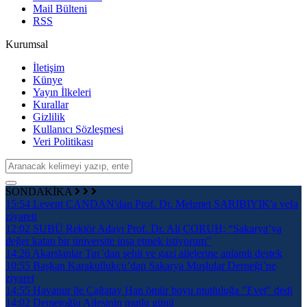
Mail Bülteni
RSS
Kurumsal
İletişim
Künye
Yayın İlkeleri
Kurallar
Gizlilik
Kullanıcı Sözleşmesi
Veri Politikası
SONDAKİKA
15:54
Levent CANDAN'dan Prof. Dr. Mehmet SARIBIYIK'a vefa
ziyareti
12:02
SUBÜ Rektör Adayı Prof. Dr. Ali ÇORUH; “Sakarya’ya
değer katan bir üniversite inşa etmek istiyorum”
14:26
Akarslanlar Tur’dan şehit ve gazi ailelerine anlamlı destek
10:55
Başkan Karakullukçu’dan Sakarya Muşlular Derneği’ne
ziyaret
14:55
Havanur ile Çağatay Han ömür boyu mutluluğa "Evet" dedi
14:02
Demetoğlu Ailesinin mutlu günü