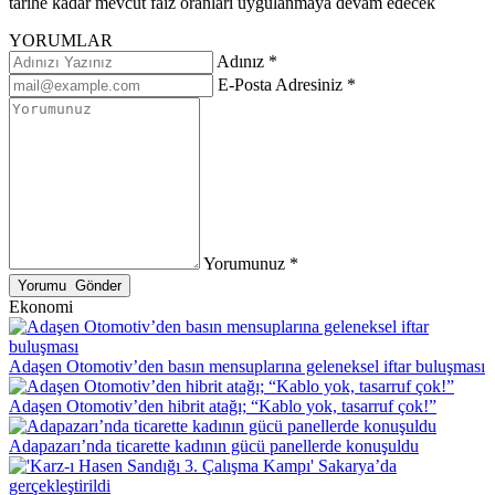
tarihe kadar mevcut faiz oranları uygulanmaya devam edecek
YORUMLAR
Adınız *
E-Posta Adresiniz *
Yorumunuz *
Ekonomi
Adaşen Otomotiv’den basın mensuplarına geleneksel iftar buluşması
Adaşen Otomotiv’den hibrit atağı; “Kablo yok, tasarruf çok!”
Adapazarı’nda ticarette kadının gücü panellerde konuşuldu