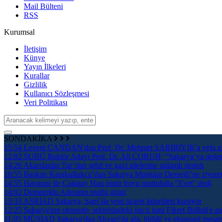
Mail Bülteni
RSS
Kurumsal
İletişim
Künye
Yayın İlkeleri
Kurallar
Gizlilik
Kullanıcı Sözleşmesi
Veri Politikası
SONDAKİKA
15:54
Levent CANDAN'dan Prof. Dr. Mehmet SARIBIYIK'a vefa zi
12:02
SUBÜ Rektör Adayı Prof. Dr. Ali ÇORUH; “Sakarya’ya değer ka
14:26
Akarslanlar Tur’dan şehit ve gazi ailelerine anlamlı destek
10:55
Başkan Karakullukçu’dan Sakarya Muşlular Derneği’ne ziyare
14:55
Havanur ile Çağatay Han ömür boyu mutluluğa "Evet" dedi
14:02
Demetoğlu Ailesinin mutlu günü
13:33
ASRİAD Sakarya, Şam’da yeni ticaret köprüleri kuruyor
12:25
Sakarya'nın otomotiv sektöründeki öncü ismi Fikret Bülbül'e an
11:05
MÜSİAD Sakarya'dan Akyazı'da güç birliği ve ekonomi mesai