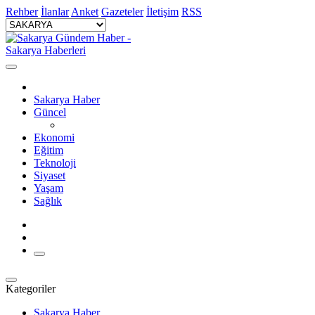
Rehber
İlanlar
Anket
Gazeteler
İletişim
RSS
Sakarya Haber
Güncel
Ekonomi
Eğitim
Teknoloji
Siyaset
Yaşam
Sağlık
Kategoriler
Sakarya Haber