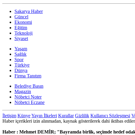
Sakarya Haber
Güncel
Ekonomi
Eğitim
Teknoloji
Siyaset
Yaşam
Sağlık
Spor
Türkiye
Dünya
Firma Tanıtım
Belediye Basın
Magazin
Nöbetci Noter
Nöbetci Eczane
İletişim
Künye
Yayın İlkeleri
Kurallar
Gizlilik
Kullanıcı Sözleşmesi
Ve
Haber içerikleri izin alınmadan, kaynak gösterilerek dahi iktibas ed
Haber : Mehmet DEMİR; "Bayramda birlik, seçimde hedef odak