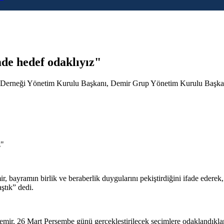
e hedef odaklıyız"
a Derneği Yönetim Kurulu Başkanı, Demir Grup Yönetim Kurulu Başkan
ir, bayramın birlik ve beraberlik duygularını pekiştirdiğini ifade eder
ştık” dedi.
mir, 26 Mart Perşembe günü gerçekleştirilecek seçimlere odaklandıkla