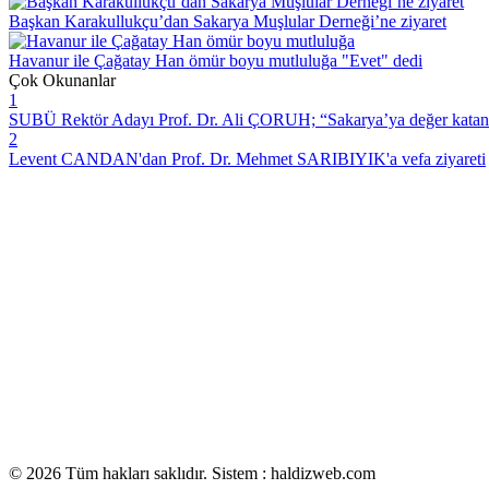
Başkan Karakullukçu’dan Sakarya Muşlular Derneği’ne ziyaret
Havanur ile Çağatay Han ömür boyu mutluluğa "Evet" dedi
Çok Okunanlar
1
SUBÜ Rektör Adayı Prof. Dr. Ali ÇORUH; “Sakarya’ya değer katan bi
2
Levent CANDAN'dan Prof. Dr. Mehmet SARIBIYIK'a vefa ziyareti
© 2026 Tüm hakları saklıdır. Sistem : haldizweb.com