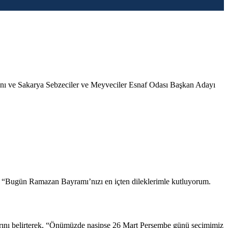
ı ve Sakarya Sebzeciler ve Meyveciler Esnaf Odası Başkan Adayı
ek, “Bugün Ramazan Bayramı’nızı en içten dileklerimle kutluyorum.
rını belirterek, “Önümüzde nasipse 26 Mart Perşembe günü seçimimiz