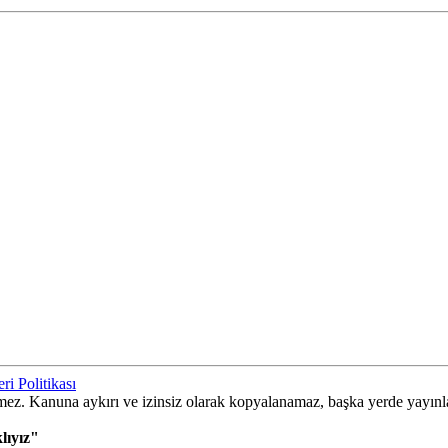
ri Politikası
ilemez. Kanuna aykırı ve izinsiz olarak kopyalanamaz, başka yerde yayın
lıyız"