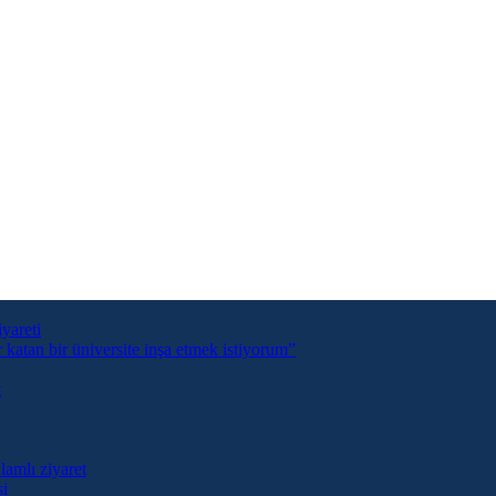
yareti
tan bir üniversite inşa etmek istiyorum”
t
lamlı ziyaret
si