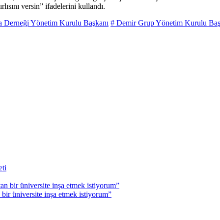
ısını versin” ifadelerini kullandı.
ma Derneği Yönetim Kurulu Başkanı
# Demir Grup Yönetim Kurulu Başk
r üniversite inşa etmek istiyorum”