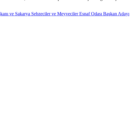
anı ve Sakarya Sebzeciler ve Meyveciler Esnaf Odası Başkan Adayı