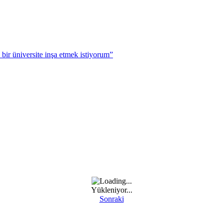
r üniversite inşa etmek istiyorum”
Yükleniyor...
Sonraki