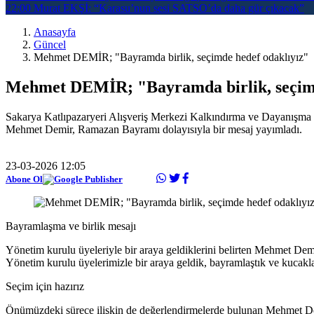
22:00
Murat EKŞİ: “Karasu’nun sesi SATSO’da daha gür çıkacak”
Anasayfa
Güncel
Mehmet DEMİR; "Bayramda birlik, seçimde hedef odaklıyız"
Mehmet DEMİR; "Bayramda birlik, seçimd
Sakarya Katlıpazaryeri Alışveriş Merkezi Kalkındırma ve Dayanışm
Mehmet Demir, Ramazan Bayramı dolayısıyla bir mesaj yayımladı.
23-03-2026 12:05
Abone Ol
Bayramlaşma ve birlik mesajı
Yönetim kurulu üyeleriyle bir araya geldiklerini belirten Mehmet Dem
Yönetim kurulu üyelerimizle bir araya geldik, bayramlaştık ve kucakla
Seçim için hazırız
Önümüzdeki sürece ilişkin de değerlendirmelerde bulunan Mehmet De