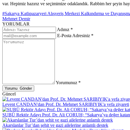
var. Hepimiz hazırız ve seçimimize odaklandık. Rabbim her şeyin hayırl
#Sakarya Katlıpazaryeri Alışveriş Merkezi Kalkındırma ve Dayanış
Mehmet Demir
YORUMLAR
Adınız *
E-Posta Adresiniz *
Yorumunuz *
Güncel
Levent CANDAN'dan Prof. Dr. Mehmet SARIBIYIK'a vefa ziyareti
SUBÜ Rektör Adayı Prof. Dr. Ali ÇORUH; “Sakarya’ya değer katan bi
Akarslanlar Tur’dan şehit ve gazi ailelerine anlamlı destek