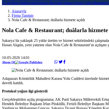
23:44
Rize Milletvekili Harun Mertoğlu’ndan Gresta Unlu Mamulleri’
Anasayfa
Firma Tanıtım
Nola Cafe & Restaurant; duâlarla hizmete açıldı
Nola Cafe & Restaurant; duâlarla hizmete 
Sakarya’da yaklaşık 25 yıldır üretim ve hizmet sektöründeki çalışmal
Hasan Akgün, yeni yatırımı olan Nola Cafe & Restaurant’ın açılışını y
10-05-2026 14:01
Abone Ol
Adapazarı Kömürlük Mahallesi Karasu Yolu Caddesi üzerinde hizmete gi
davetli katıldı.
Protokol yoğun ilgi gösterdi
Gerçekleştirilen açılış programına; AK Parti Sakarya Milletvekili 
Hendek Belediye Başkanı İrfan Püsküllü, Ferizli Belediye Başkanı 
Yardımcısı Muhammet Gençay, Sakarya Ticaret Borsası Yönetim Kuru