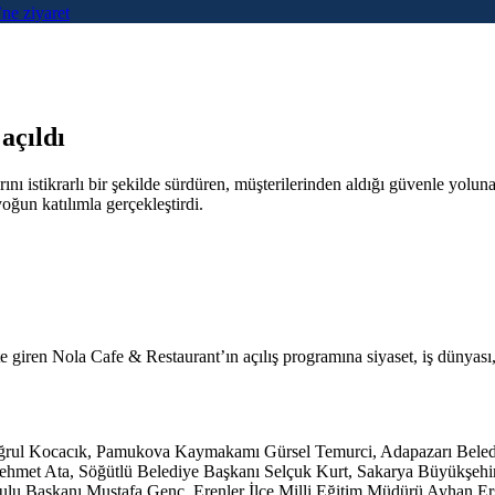
ne ziyaret
açıldı
arını istikrarlı bir şekilde sürdüren, müşterilerinden aldığı güvenle 
oğun katılımla gerçekleştirdi.
ren Nola Cafe & Restaurant’ın açılış programına siyaset, iş dünyası, s
Ertuğrul Kocacık, Pamukova Kaymakamı Gürsel Temurci, Adapazarı Bele
Mehmet Ata, Söğütlü Belediye Başkanı Selçuk Kurt, Sakarya Büyükşehi
lu Başkanı Mustafa Genç, Erenler İlçe Milli Eğitim Müdürü Ayhan Er