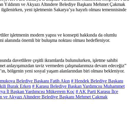
an Yıldırım ve Akyazı Altındere Belediye Başkanı Mehmet Çakmak
n ilgilenirken, yeni işletmenin Sakarya’ya hayırlı olması temennisinde
etliler işletmenin modern yapısı ve konsepti hakkında da olumlu
i alanında önemli bir buluşma noktası olması hedefleniyor.
ında davetlilere çeşitli ikramlarda bulunulurken, işletme sahibi
hizmet anlayışımızdan taviz vermeden çalışmalarımıza devam edeceğiz”
, bölgenin yeni sosyal yaşam alanlarından biri olması bekleniyor.
mukova Belediye Başkanı Fatih Akın
# Hendek Belediye Başkanı
kili Burak Erken
# Karasu Belediye Başkan Yardımcısı Muhammet
rya İl Başkan Yardımcısı Mükerrem Koç
# AK Parti Karasu İlçe
ım ve Akyazı Altındere Belediye Başkanı Mehmet Çakmak