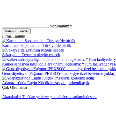
Yorumunuz *
Firma Tanıtım
Karmiland Sapanca’dan Türkiye’de bir ilk
Sakarya’da Erzurum rüzgârı esecek
Kalker sahasıyla ilgili iddialara önemli açıklama: “Tüm faaliyetler ya
Genç diyetisyen Yağmur İPEKSOY’dan kişiye özel beslenme yaklaş
Adapazarı’nda Engin Küçük imzasıyla görkemli açılış
Çok Okunanlar
1
Akarslanlar Tur’dan şehit ve gazi ailelerine anlamlı destek