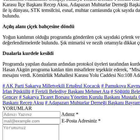
Karasu İlçe Başkanı Recep Aksu, Adapazarı Muhtarlar Derneği Baş
ile iş dünyası, STK temsilcisi, esnaf, muhtar camiasında çok sayıda dav
bulundu.
Açılış alanı çiçek bahçesine döndü
Yoğun katılımın olduğu programda gönderilen çok sayıdaki çelenk ve çi
değerlendirmelerde bulundu. Şık mimarisi ve nezih ortamıyla dikkat 
Dualarla kurdele kesildi
Programda yapılan duaların ardından protokol üyeleri tarafından kurdel
Hasan Akgün programa katılan tüm misafirlere teşekkür ederek, “Misafi
mesajını verdi. Kömürlük Mahallesi Karasu Yolu Caddesi No:108 Adapa
# AK Parti Sakarya Milletvekili Ertuğrul Kocacık
# Pamukova Kayma
İrfan Püsküllü
# Ferizli Belediye Başkanı Mehmet Ata
# Söğütlü Bel
Gençay
# Sakarya Ticaret Borsası Yönetim Kurulu Başkanı Mustafa
Başkanı Recep Aksu
# Adapazarı Muhtarlar Derneği Başkanı Bayra
YORUMLAR
Adınız *
E-Posta Adresiniz *