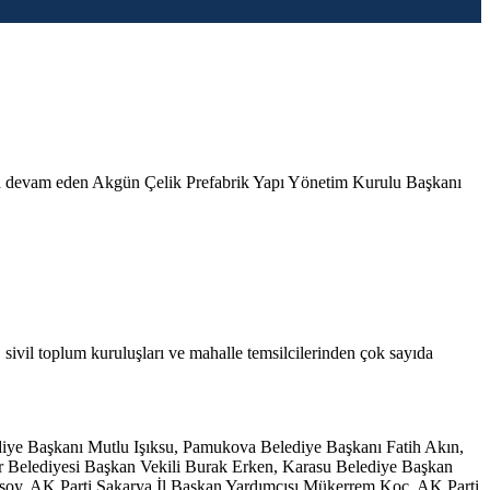
yoluna devam eden Akgün Çelik Prefabrik Yapı Yönetim Kurulu Başkanı
ivil toplum kuruluşları ve mahalle temsilcilerinden çok sayıda
diye Başkanı Mutlu Işıksu, Pamukova Belediye Başkanı Fatih Akın,
r Belediyesi Başkan Vekili Burak Erken, Karasu Belediye Başkan
soy, AK Parti Sakarya İl Başkan Yardımcısı Mükerrem Koç, AK Parti