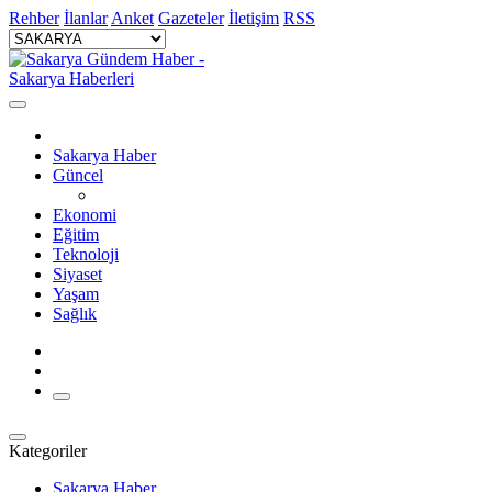
Rehber
İlanlar
Anket
Gazeteler
İletişim
RSS
Sakarya Haber
Güncel
Ekonomi
Eğitim
Teknoloji
Siyaset
Yaşam
Sağlık
Kategoriler
Sakarya Haber