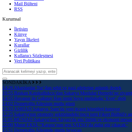
Mail Bülteni
RSS
Kurumsal
İletişim
Künye
Yayın İlkeleri
Kurallar
Gizlilik
Kullanıcı Sözleşmesi
Veri Politikası
SONDAKİKA
14:26
Akarslanlar Tur’dan şehit ve gazi ailelerine anlamlı destek
10:55
Başkan Karakullukçu’dan Sakarya Muşlular Derneği’ne ziyare
14:55
Havanur ile Çağatay Han ömür boyu mutluluğa "Evet" dedi
14:02
Demetoğlu Ailesinin mutlu günü
13:33
ASRİAD Sakarya, Şam’da yeni ticaret köprüleri kuruyor
12:25
Sakarya'nın otomotiv sektöründeki öncü ismi Fikret Bülbül'e an
11:05
MÜSİAD Sakarya'dan Akyazı'da güç birliği ve ekonomi mesai
22:00
Murat EKŞİ: “Karasu’nun sesi SATSO’da daha gür çıkacak”
15:51
Demetoğlu Ailesinde mutlu heyecan