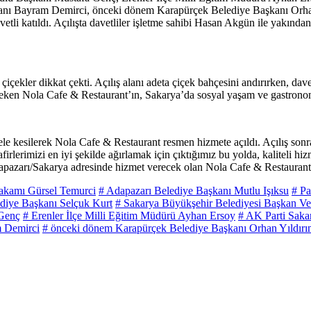
kanı Bayram Demirci, önceki dönem Karapürçek Belediye Başkanı Orh
etli katıldı. Açılışta davetliler işletme sahibi Hasan Akgün ile yakında
çekler dikkat çekti. Açılış alanı adeta çiçek bahçesini andırırken, dav
çeken Nola Cafe & Restaurant’ın, Sakarya’da sosyal yaşam ve gastronom
e kesilerek Nola Cafe & Restaurant resmen hizmete açıldı. Açılış sonras
rlerimizi en iyi şekilde ağırlamak için çıktığımız bu yolda, kaliteli 
zarı/Sakarya adresinde hizmet verecek olan Nola Cafe & Restaurant’ın
kamı Gürsel Temurci
# Adapazarı Belediye Başkanı Mutlu Işıksu
# Pa
ediye Başkanı Selçuk Kurt
# Sakarya Büyükşehir Belediyesi Başkan Ve
 Genç
# Erenler İlçe Milli Eğitim Müdürü Ayhan Ersoy
# AK Parti Saka
m Demirci
# önceki dönem Karapürçek Belediye Başkanı Orhan Yıldır