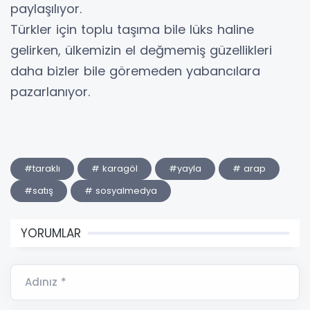
paylaşılıyor.
Türkler için toplu taşıma bile lüks haline
gelirken, ülkemizin el değmemiş güzellikleri
daha bizler bile göremeden yabancılara
pazarlanıyor.
#taraklı
# karagöl
#yayla
# arap
#satış
# sosyalmedya
YORUMLAR
Adınız *